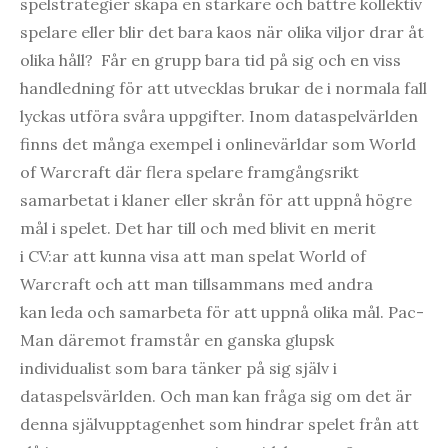
spelstrategier skapa en starkare och bättre kollektiv
spelare eller blir det bara kaos när olika viljor drar åt
olika håll? Får en grupp bara tid på sig och en viss
handledning för att utvecklas brukar de i normala fall
lyckas utföra svåra uppgifter. Inom dataspelvärlden
finns det många exempel i onlinevärldar som World
of Warcraft där flera spelare framgångsrikt
samarbetat i klaner eller skrån för att uppnå högre
mål i spelet. Det har till och med blivit en merit
i CV:ar att kunna visa att man spelat World of
Warcraft och att man tillsammans med andra
kan leda och samarbeta för att uppnå olika mål. Pac-
Man däremot framstår en ganska glupsk
individualist som bara tänker på sig själv i
dataspelsvärlden. Och man kan fråga sig om det är
denna självupptagenhet som hindrar spelet från att