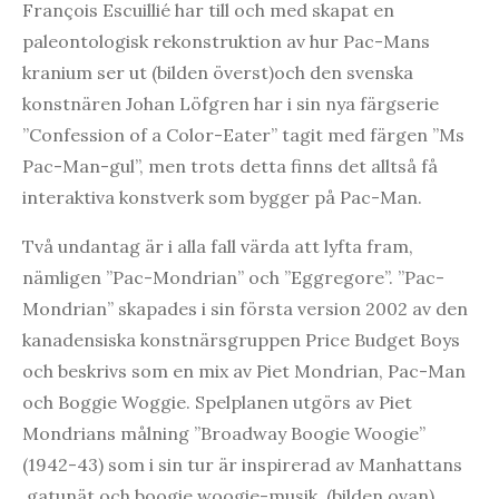
François Escuillié har till och med skapat en
paleontologisk rekonstruktion av hur Pac-Mans
kranium ser ut (bilden överst)och den svenska
konstnären Johan Löfgren har i sin nya färgserie
”Confession of a Color-Eater” tagit med färgen ”Ms
Pac-Man-gul”, men trots detta finns det alltså få
interaktiva konstverk som bygger på Pac-Man.
Två undantag är i alla fall värda att lyfta fram,
nämligen ”Pac-Mondrian” och ”Eggregore”. ”Pac-
Mondrian” skapades i sin första version 2002 av den
kanadensiska konstnärsgruppen Price Budget Boys
och beskrivs som en mix av Piet Mondrian, Pac-Man
och Boggie Woggie. Spelplanen utgörs av Piet
Mondrians målning ”Broadway Boogie Woogie”
(1942-43) som i sin tur är inspirerad av Manhattans
gatunät och boogie woogie-musik (bilden ovan).