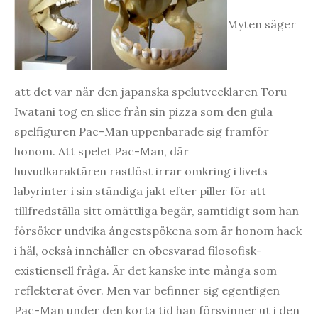
Myten säger
att det var när den japanska spelutvecklaren Toru
Iwatani tog en slice från sin pizza som den gula
spelfiguren Pac-Man uppenbarade sig framför
honom. Att spelet Pac-Man, där
huvudkaraktären rastlöst irrar omkring i livets
labyrinter i sin ständiga jakt efter piller för att
tillfredställa sitt omättliga begär, samtidigt som han
försöker undvika ångestspökena som är honom hack
i häl, också innehåller en obesvarad filosofisk-
existiensell fråga. Är det kanske inte många som
reflekterat över. Men var befinner sig egentligen
Pac-Man under den korta tid han försvinner ut i den