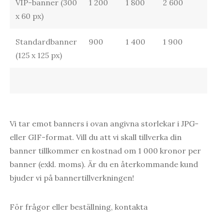
VIP-banner (300
1 200
1 800
2 600
3 
x 60 px)
Standardbanner
900
1 400
1 900
2 
(125 x 125 px)
Vi tar emot banners i ovan angivna storlekar i JPG-
eller GIF-format. Vill du att vi skall tillverka din
banner tillkommer en kostnad om 1 000 kronor per
banner (exkl. moms). Är du en återkommande kund
bjuder vi på bannertillverkningen!
För frågor eller beställning, kontakta