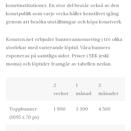
konstinstitutioner. En stor del består också av den
konstpublik som varje vecka håller konstlivet igång
genom att besöka utställningar och köpa konstverk.
Konsten.net erbjuder bannerannonsering i tre olika
storlekar med varierande löptid. Våra banners
exponeras på samtliga sidor. Priser i SEK (exkl.
moms) och löptider framgår av tabellen nedan.
2
1
3
6
veckor
månad
månader
m
Toppbanner
1 900
3 300
4 500
6 
(1095 x 70 px)