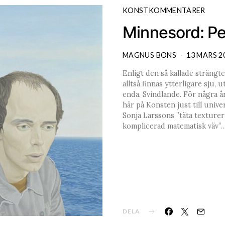
KONSTKOMMENTARER
Minnesord: Pe
MAGNUS BONS
13 MARS 2
Enligt den så kallade strängt
alltså finnas ytterligare sju
enda. Svindlande. För några 
här på Konsten just till univ
Sonja Larssons ”täta texturer 
komplicerad matematisk väv”
DELA