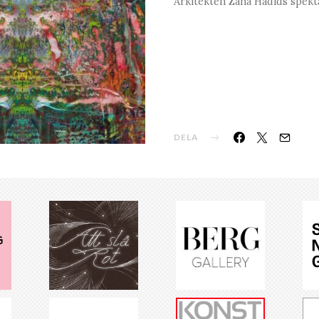
Arkitekten Zaha Hadids spekt
DELA