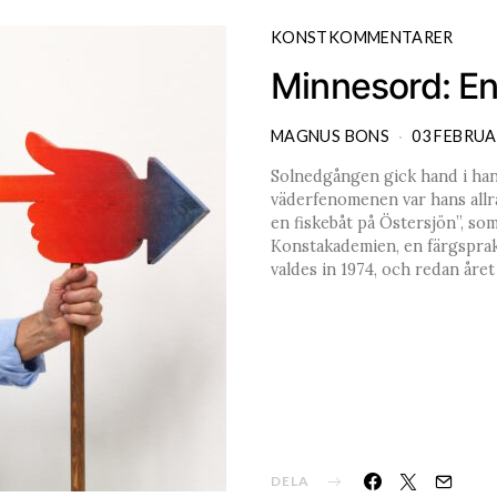
KONSTKOMMENTARER
Minnesord: En
MAGNUS BONS
03 FEBRUA
Solnedgången gick hand i han
väderfenomenen var hans allra
en fiskebåt på Östersjön”, som
Konstakademien, en färgsprak
valdes in 1974, och redan åre
DELA