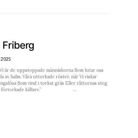
j Friberg
 2025
a Vi är de uppstoppade människorna Som lutar oss
a av halm. Våra uttorkade röster, när Vi viskar
ngslösa Som vind i torkat gräs Eller råttornas steg
t I vår förtorkade källare.” …