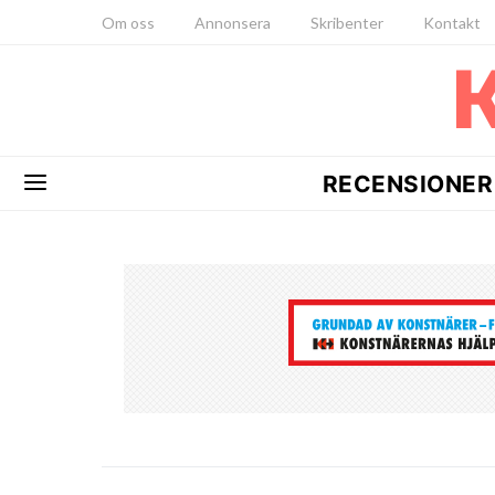
Om oss
Annonsera
Skribenter
Kontakt
RECENSIONER