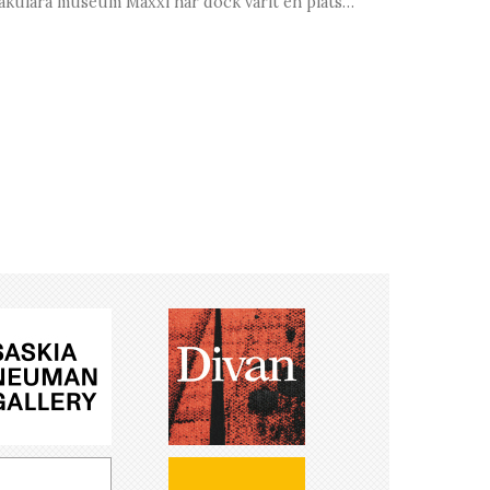
akulära museum Maxxi har dock varit en plats…