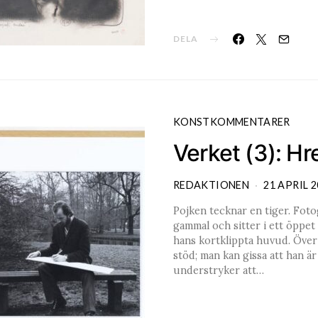
DELA
KONSTKOMMENTARER
Verket (3): Hr
REDAKTIONEN
21 APRIL 
Pojken tecknar en tiger. Fotog
gammal och sitter i ett öppet
hans kortklippta huvud. Över 
stöd; man kan gissa att han är
understryker att…