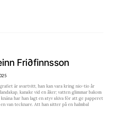
einn Fri∂finnsson
2025
rafiet är svartvitt, han kan vara kring nio-tio år
 landskap, kanske vid en åker; vatten glimmar bakom
knäna har han lagt en styv skiva för att ge papperet
 en van tecknare. Att han sitter på en halmbal