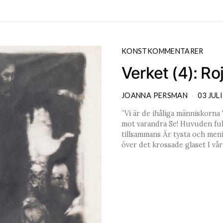
KONSTKOMMENTARER
Verket (4): Ro
JOANNA PERSMAN
03 JULI
”Vi är de ihåliga människorn
mot varandra Se! Huvuden full
tillsammans Är tysta och meni
över det krossade glase