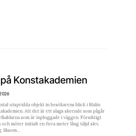
t på Konstakademien
2026
ntal utspridda objekt in besökarens blick i Malin
takademien. Att det är ett slags skeende som pågår
 elkablarna som är inpluggade i väggen. Försiktigt
och möter initialt en flera meter lång täljd slev,
g, liksom…