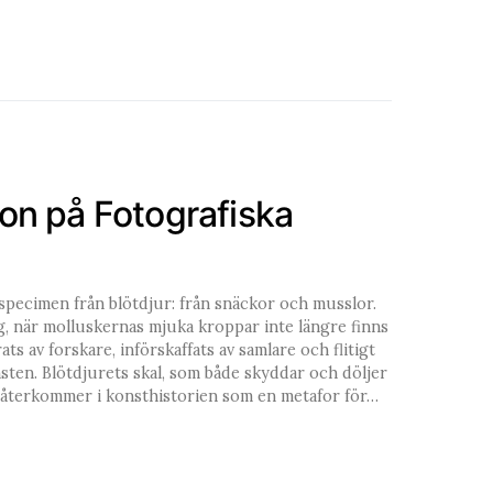
on på Fotografiska
specimen från blötdjur: från snäckor och musslor.
g, när molluskernas mjuka kroppar inte längre finns
ts av forskare, införskaffats av samlare och flitigt
ten. Blötdjurets skal, som både skyddar och döljer
e, återkommer i konsthistorien som en metafor för…