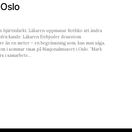
 Oslo
en hjärtinfarkt. Läkaren uppmanar Rothko att ändra
itt drickande. Läkaren förbjuder dessutom
rre än en meter – en begränsning som, kan man säga,
 som i sommar visas på Nasjonalmuseet i Oslo. ”Mark
örs i samarbete…