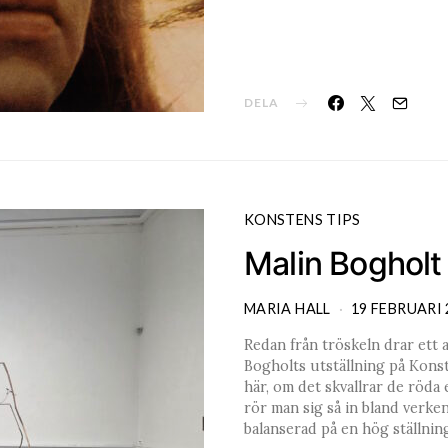
DELA
KONSTENS TIPS
Malin Boghol
MARIA HALL
19 FEBRUARI 
Redan från tröskeln drar ett a
Bogholts utställning på Kons
här, om det skvallrar de röda
rör man sig så in bland verken 
balanserad på en hög ställnin