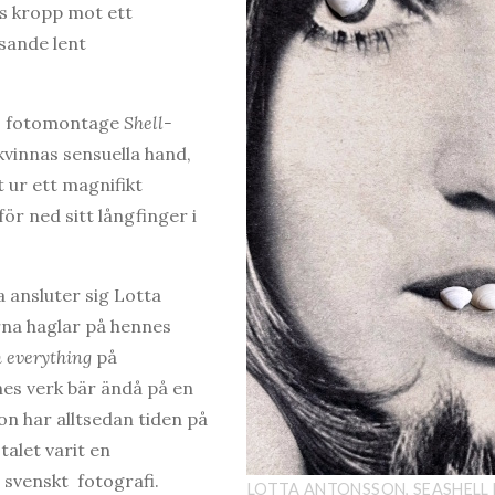
s kropp mot ett
nsande lent
rs fotomontage
Shell-
kvinnas sensuella hand,
ut ur ett magnifikt
för ned sitt långfinger i
a ansluter sig Lotta
na haglar på hennes
m everything
på
es verk bär ändå på en
on har alltsedan tiden på
alet varit en
svenskt fotografi.
LOTTA ANTONSSON, SEASHELL 