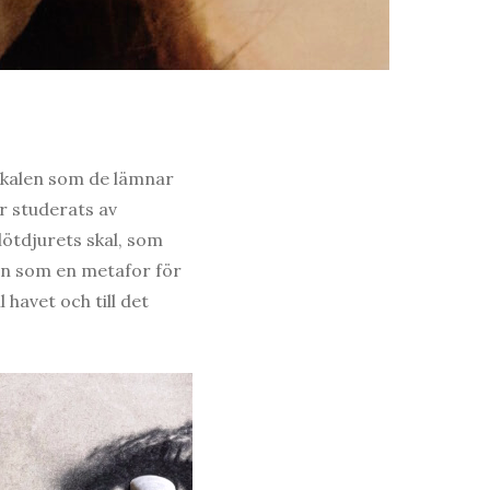
 Skalen som de lämnar
r studerats av
lötdjurets skal, som
ien som en metafor för
 havet och till det