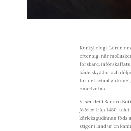
Konkyliologi. Läran om
efter sig, när mollusk
forskare, införskaffat
både skyddar och dölje
för det kvinnliga könet,
omedvetna.
Vi ser det i Sandro Bot
födelse
från 1480-talet
kärleksgudinnan föds 
stiger i land ur en kam