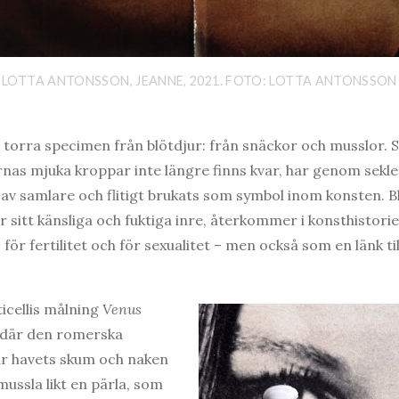
LOTTA ANTONSSON, JEANNE, 2021. FOTO: LOTTA ANTONSSON
 torra specimen från blötdjur: från snäckor och musslor.
ernas mjuka kroppar inte längre finns kvar, har genom sekle
s av samlare och flitigt brukats som symbol inom konsten. B
r sitt känsliga och fuktiga inre, återkommer i konsthistor
 för fertilitet och för sexualitet – men också som en länk till
ticellis målning
Venus
 där den romerska
ur havets skum och naken
mussla likt en pärla, som