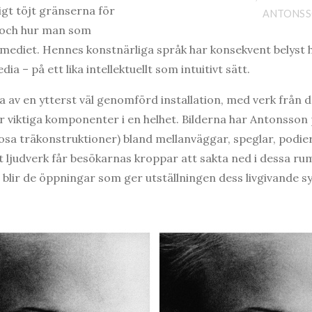
gt töjt gränserna för
ANTONS
a och hur man som
dmediet. Hennes konstnärliga språk har konsekvent belyst h
ia – på ett lika intellektuellt som intuitivt sätt.
a av en ytterst väl genomförd installation, med verk från 
lir viktiga komponenter i en helhet. Bilderna har Antonsso
rosa träkonstruktioner) bland mellanväggar, speglar, podier
t ljudverk får besökarnas kroppar att sakta ned i dessa ru
blir de öppningar som ger utställningen dess livgivande syr