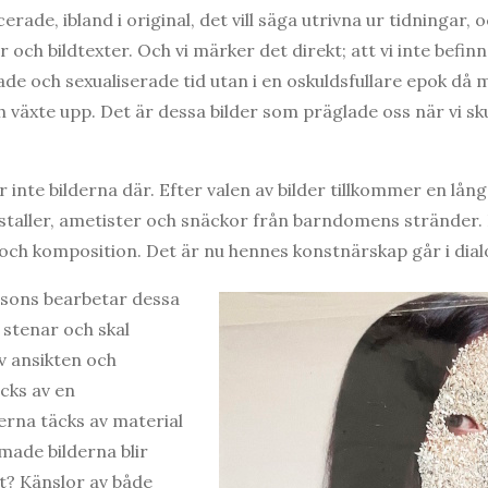
ade, ibland i original, det vill säga utrivna ur tidningar, oc
er och bildtexter. Och vi märker det direkt; att vi inte befi
de och sexualiserade tid utan i en oskuldsfullare epok då m
växte upp. Det är dessa bilder som präglade oss när vi sku
nte bilderna där. Efter valen av bilder tillkommer en lång 
istaller, ametister och snäckor från barndomens stränder. 
 och komposition. Det är nu hennes konstnärskap går i dia
ssons bearbetar dessa
 stenar och skal
av ansikten och
äcks av en
rna täcks av material
made bilderna blir
t? Känslor av både