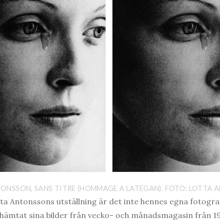
ONSSON, SANS TITRE (HOMMAGE A LATEGAN). FOTO: LOTTA
ta Antonssons utställning är det inte hennes egna fotogra
 hämtat sina bilder från vecko- och månadsmagasin från 1