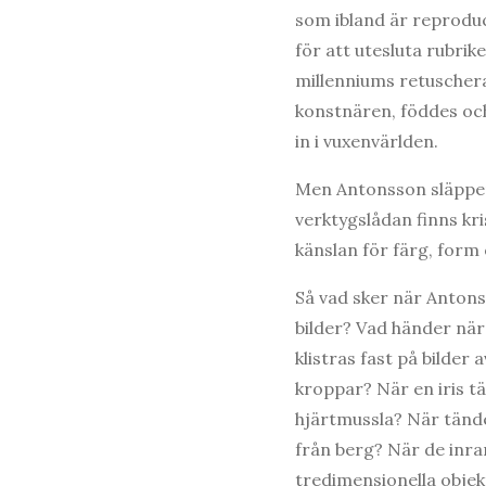
som ibland är reproducer
för att utesluta rubrik
millenniums retuschera
konstnären, föddes och 
in i vuxenvärlden.
Men Antonsson släpper i
verktygslådan finns kr
känslan för färg, form
Så vad sker när Anton
bilder? Vad händer när
klistras fast på bilder 
kroppar? När en iris t
hjärtmussla? När tände
från berg? När de inra
tredimensionella objek