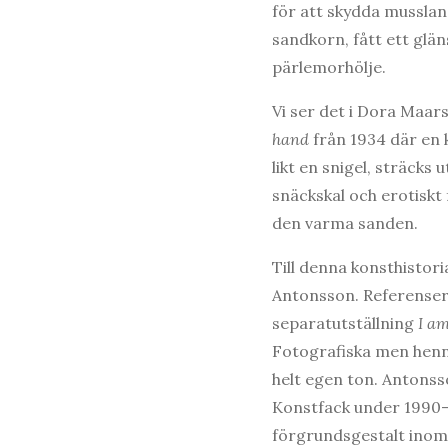
för att skydda musslan
sandkorn, fått ett glä
pärlemorhölje.
Vi ser det i Dora Maa
hand
från 1934 där en 
likt en snigel, sträcks 
snäckskal och erotiskt 
den varma sanden.
Till denna konsthistori
Antonsson. Referenser
separatutställning
I a
Fotografiska men henn
helt egen ton. Antonss
Konstfack under 1990-t
förgrundsgestalt inom 