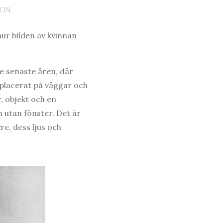
SON
ur bilden av kvinnan
de senaste åren, där
n placerat på väggar och
, objekt och en
m utan fönster. Det är
e, dess ljus och