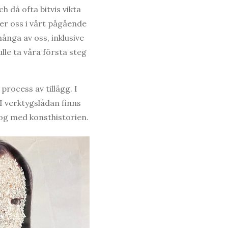
h då ofta bitvis vikta
nner oss i vårt pågående
ånga av oss, inklusive
lle ta våra första steg
process av tillägg. I
I verktygslådan finns
log med konsthistorien.