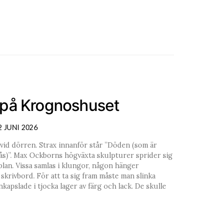
på Krognoshuset
2 JUNI 2026
 vid dörren. Strax innanför står ”Döden (som är
mgås)”. Max Ockborns högväxta skulpturer sprider sig
n. Vissa samlas i klungor, någon hänger
krivbord. För att ta sig fram måste man slinka
kapslade i tjocka lager av färg och lack. De skulle