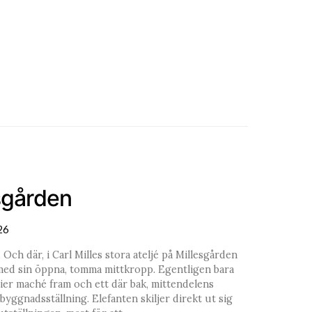
esgården
26
 Och där, i Carl Milles stora ateljé på Millesgården
t med sin öppna, tomma mittkropp. Egentligen bara
pier maché fram och ett där bak, mittendelens
byggnadsställning. Elefanten skiljer direkt ut sig