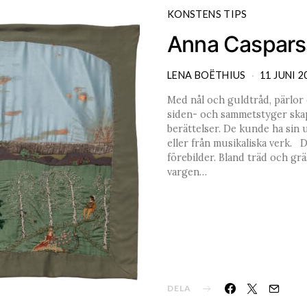
KONSTENS TIPS
Anna Caspars
LENA BOËTHIUS
11 JUNI 2
Med nål och guldtråd, pärlor o
siden- och sammetstyger skap
berättelser. De kunde ha sin 
eller från musikaliska verk. 
förebilder. Bland träd och grä
vargen…
DELA