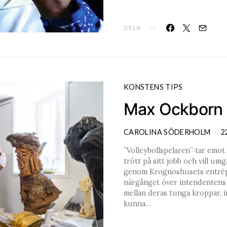
DELA
KONSTENS TIPS
Max Ockborn 
CAROLINA SÖDERHOLM
2
”Volleybollspelaren” tar emot
trött på sitt jobb och vill u
genom Krognoshusets entrépla
närgånget över intendentens s
mellan deras tunga kroppar, in
kunna…