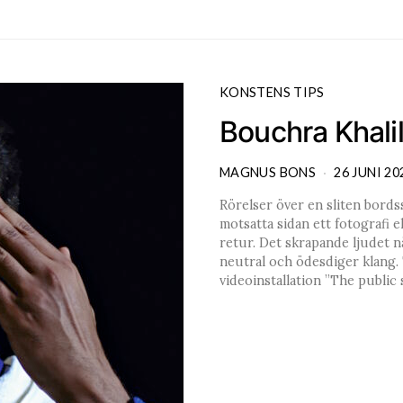
KONSTENS TIPS
Bouchra Khali
MAGNUS BONS
26 JUNI 20
Rörelser över en sliten bords
motsatta sidan ett fotografi 
retur. Det skrapande ljudet 
neutral och ödesdiger klang. 
videoinstallation ”The public 