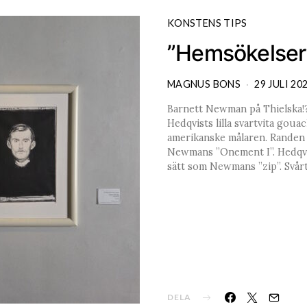
KONSTENS TIPS
”Hemsökelser”
MAGNUS BONS
29 JULI 20
Barnett Newman på Thielska!?
Hedqvists lilla svartvita goua
amerikanske målaren. Randen 
Newmans ”Onement I”. Hedqvis
sätt som Newmans ”zip”. Svårt 
DELA