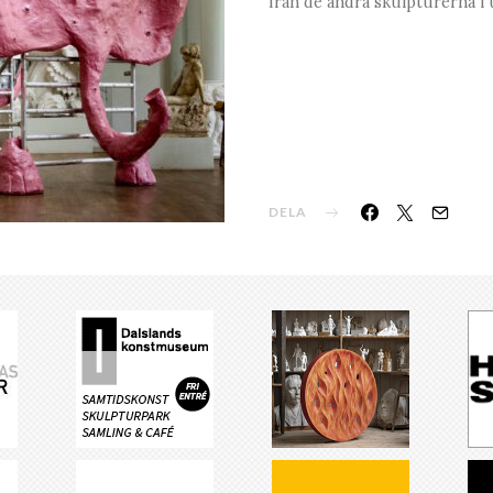
från de andra skulpturerna i 
DELA