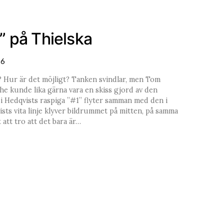
 på Thielska
26
 Hur är det möjligt? Tanken svindlar, men Tom
che kunde lika gärna vara en skiss gjord av den
i Hedqvists raspiga ”#1” flyter samman med den i
ts vita linje klyver bildrummet på mitten, på samma
att tro att det bara är…