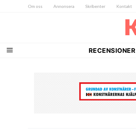
Om oss
Annonsera
Skribenter
Kontakt
RECENSIONER