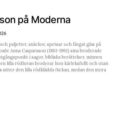
son på Moderna
026
ch paljetter, snäckor, spetsar och färgat glas på
ade Anna Casparsson (1861-1961) sina broderade
utgångspunkt i sagor, bibliska berättelser, minnen
Den lilla rödluvan broderar hon kärleksfullt och utan
s sitter den lilla rödklädda flickan, medan den stora