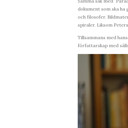
Samma sak med ”Paradise
dokument som ska ha gå
och filosofer. Bildmat
spiraler. Liksom Peters 
Tillsammans med hans ö
författarskap med sälls