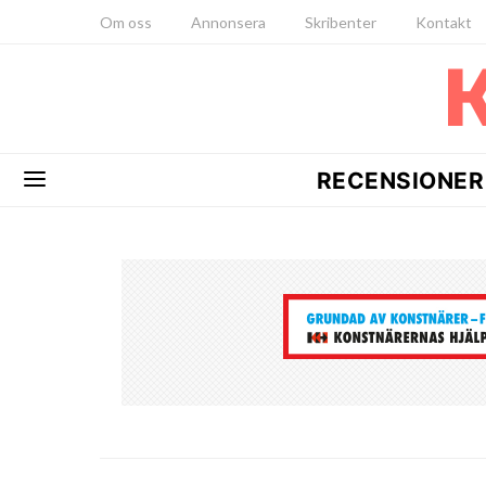
Om oss
Annonsera
Skribenter
Kontakt
RECENSIONER