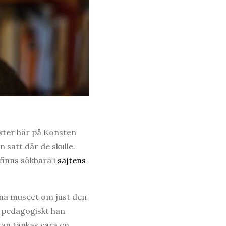
exter här på Konsten
 satt där de skulle.
finns sökbara i
sajtens
rna museet om just den
r pedagogiskt han
 kan tänkas vara en