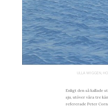
ULLA WIGGEN, HO
Enligt den så kallade s
sju, utöver våra tre k
refererade Peter Corn