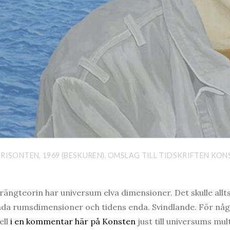
RISONTEN, 1969 (BESKUREN). OMSLAG TILL TIDSKRIFTEN KONS
trängteorin har universum elva dimensioner. Det skulle allts
ända rumsdimensioner och tidens enda. Svindlande. För nå
ell
i en kommentar här på Konsten
just till universums mul