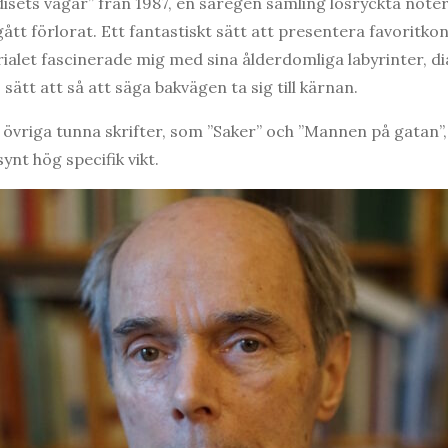
ts vägar” från 1987, en säregen samling lösryckta noter ti
tt förlorat. Ett fantastiskt sätt att presentera favoritkon
erialet fascinerade mig med sina ålderdomliga labyrinter, d
sätt att så att säga bakvägen ta sig till kärnan.
vriga tunna skrifter, som ”Saker” och ”Mannen på gatan”, 
ynt hög specifik vikt.