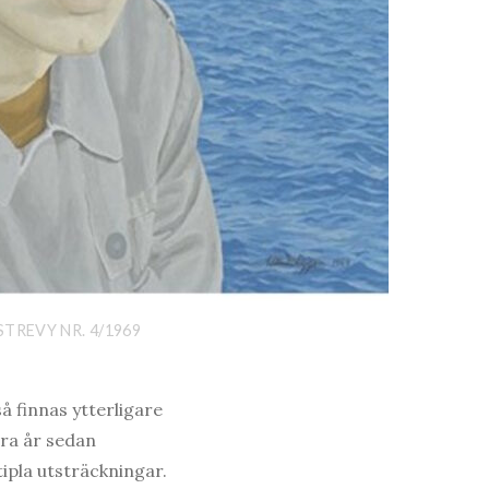
TREVY NR. 4/1969
å finnas ytterligare
gra år sedan
tipla utsträckningar.