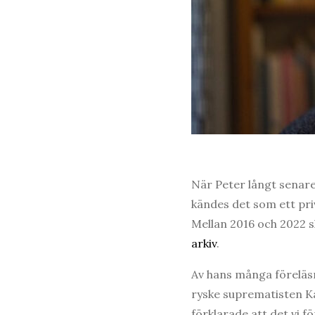
När Peter långt senare
kändes det som ett pri
Mellan 2016 och 2022 s
arkiv
.
Av hans många föreläs
ryske suprematisten Ka
förklarade att det vi f