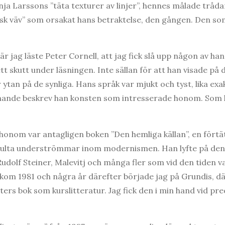
ja Larssons ”täta texturer av linjer”, hennes målade trådar
k väv” som orsakat hans betraktelse, den gången. Den som
r jag läste Peter Cornell, att jag fick slå upp någon av ha
tt skutt under läsningen. Inte sällan för att han visade på 
 ytan på de synliga. Hans språk var mjukt och tyst, lika exa
nande beskrev han konsten som intresserade honom. Som 
v honom var antagligen boken ”Den hemliga källan”, en fört
ockulta underströmmar inom modernismen. Han lyfte på den
 Rudolf Steiner, Malevitj och många fler som vid den tiden 
tkom 1981 och några år därefter började jag på Grundis, d
ters bok som kurslitteratur. Jag fick den i min hand vid pre