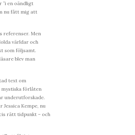
 ”i en oändligt
 nu fått mig att
ns referenser. Men
dolda världar och
kt som följsamt.
läsare blev man
ätad text om
 mystiska förlåten
var underutforskade.
är Jessica Kempe, nu
cis rätt tidpunkt – och