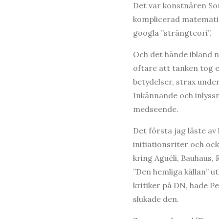
Det var konstnären Son
komplicerad matematis
googla ”strängteori”.
Och det hände ibland nä
oftare att tanken tog e
betydelser, strax under
Inkännande och inlyss
medseende.
Det första jag läste a
initiationsriter och 
kring Aguéli, Bauhaus,
”Den hemliga källan” u
kritiker på DN, hade Pe
slukade den.