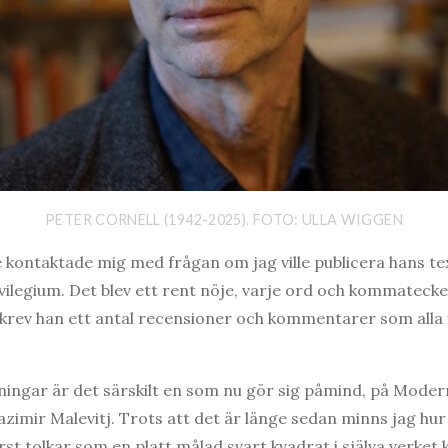
PETER CORNELL (1942-2025). FOTO: ULLA WIGGEN
 kontaktade mig med frågan om jag ville publicera hans t
vilegium. Det blev ett rent nöje, varje ord och kommatecken
krev han ett antal recensioner och kommentarer som alla 
ningar är det särskilt en som nu gör sig påmind, på Mode
zimir Malevitj. Trots att det är länge sedan minns jag hu
örst tolkar som en platt målad svart kvadrat i själva verket