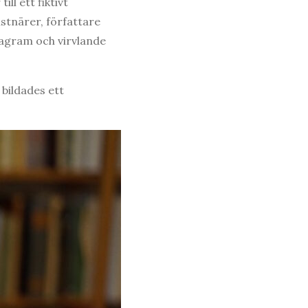
ll ett fiktivt
stnärer, författare
iagram och virvlande
bildades ett