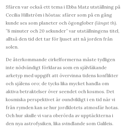
Sfären var också ett tema i Ebba Matz utställning på
Cecilia Hillström i höstas: sfärer som på en gång
kunde ses som planeter och ögonglober
(längst th)
.
”8 minuter och 20 sekunder” var utställningens titel,
alltså den tid det tar för ljuset att nå jorden från
solen.
De återkommande cirkelformerna måste tydligen
inte nödvändigt förklaras som en självläkande
arketyp med uppgift att övervinna tidens konflikter
och själens oro; de tycks lika mycket handla om
aktiva betraktelser över seendet och kosmos. Det
kosmiska perspektivet är oundvikligt i en tid när vi
från rymden kan se hur jordklotets atmosfär hotas.
Och hur skulle vi vara oberörda av upptäckterna i
den nya astrofysiken, lika svindlande som Galileis.