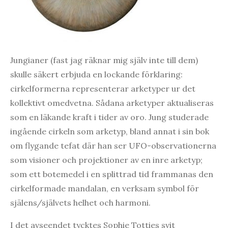
Jungianer (fast jag räknar mig själv inte till dem)
skulle säkert erbjuda en lockande förklaring:
cirkelformerna representerar arketyper ur det
kollektivt omedvetna. Sådana arketyper aktualiseras
som en läkande kraft i tider av oro. Jung studerade
ingående cirkeln som arketyp, bland annat i sin bok
om flygande tefat där han ser UFO-observationerna
som visioner och projektioner av en inre arketyp;
som ett botemedel i en splittrad tid frammanas den
cirkelformade mandalan, en verksam symbol för
själens/självets helhet och harmoni.
I det avseendet tycktes Sophie Totties svit