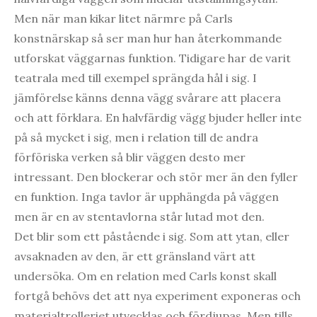
Men när man kikar litet närmre på Carls
konstnärskap så ser man hur han återkommande
utforskat väggarnas funktion. Tidigare har de varit
teatrala med till exempel sprängda hål i sig. I
jämförelse känns denna vägg svårare att placera
och att förklara. En halvfärdig vägg bjuder heller inte
på så mycket i sig, men i relation till de andra
förföriska verken så blir väggen desto mer
intressant. Den blockerar och stör mer än den fyller
en funktion. Inga tavlor är upphängda på väggen
men är en av stentavlorna står lutad mot den.
Det blir som ett påstående i sig. Som att ytan, eller
avsaknaden av den, är ett gränsland värt att
undersöka. Om en relation med Carls konst skall
fortgå behövs det att nya experiment exponeras och
materialtrolleriet utvecklas och fördjupas. Men tills