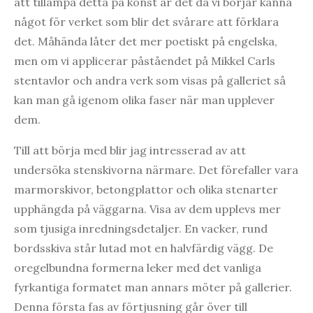
att tillämpa detta på konst är det då vi börjar känna
något för verket som blir det svårare att förklara
det. Måhända låter det mer poetiskt på engelska,
men om vi applicerar påståendet på Mikkel Carls
stentavlor och andra verk som visas på galleriet så
kan man gå igenom olika faser när man upplever
dem.
Till att börja med blir jag intresserad av att
undersöka stenskivorna närmare. Det förefaller vara
marmorskivor, betongplattor och olika stenarter
upphängda på väggarna. Visa av dem upplevs mer
som tjusiga inredningsdetaljer. En vacker, rund
bordsskiva står lutad mot en halvfärdig vägg. De
oregelbundna formerna leker med det vanliga
fyrkantiga formatet man annars möter på gallerier.
Denna första fas av förtjusning går över till