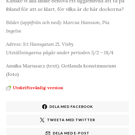
Kanske vi alla skulle behöva ett ugglehuvud att ta på
ibland för att se klart, för vilka är de här dockorna?
Bilder (uppifrån och ned): Marcus Hansson, Pia
Ingelse
Adress: S:t Hansgatan 21, Visby
Utställningarna pågår under perioden 5/2 – 18/4
Annika Marusarz (text), Gotlands konstmuseum
(foto)
Utskriftsvänlig version
DELA MED FACEBOOK
TWEETA MED TWITTER
DELA MED E-POST