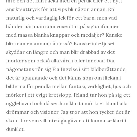
inte och det kan räcka med en peruk eller ett nytt
ansiktsuttryck för att vips bli någon annan. En
naturlig och vardaglig lek för ett barn, men vad
händer när man som vuxen tar på sig uniformen
med massa blanka knappar och medaljer? Kanske
blir man en annan då också? Kanske inte ljuset
skyddar en längre och man blir drabbad av det
mörker som också alla våra roller innebär. Där
någonstans rör sig Pia Ingelse i sitt bildberättande,
det är spännande och det känns som om flickan i
bilderna får pendla mellan fantasi, verklighet, ljus och
mörker i ett evigt kretslopp. Ibland tar hon på sig ett
ugglehuvud och då ser hon klart i mörkret bland alla
drömmar och visioner. Jag tror att hon tycker det är
skönt för vem vill inte äga gåvan att kunna se klart i
dunklet.