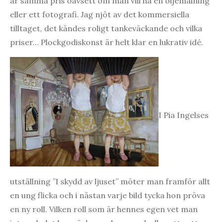
är samma pris oavsett om man vill ha en oljemålning
eller ett fotografi. Jag njöt av det kommersiella
tilltaget, det kändes roligt tankeväckande och vilka
priser… Plockgodiskonst är helt klar en lukrativ idé.
I Pia Ingelses
utställning ”I skydd av ljuset” möter man framför allt
en ung flicka och i nästan varje bild tycka hon pröva
en ny roll. Vilken roll som är hennes egen vet man