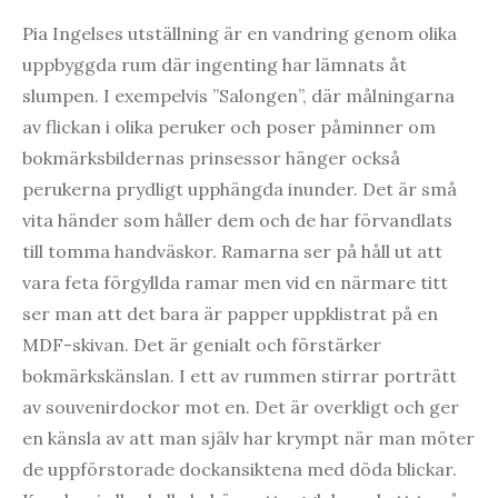
Pia Ingelses utställning är en vandring genom olika
uppbyggda rum där ingenting har lämnats åt
slumpen. I exempelvis ”Salongen”, där målningarna
av flickan i olika peruker och poser påminner om
bokmärksbildernas prinsessor hänger också
perukerna prydligt upphängda inunder. Det är små
vita händer som håller dem och de har förvandlats
till tomma handväskor. Ramarna ser på håll ut att
vara feta förgyllda ramar men vid en närmare titt
ser man att det bara är papper uppklistrat på en
MDF-skivan. Det är genialt och förstärker
bokmärkskänslan. I ett av rummen stirrar porträtt
av souvenirdockor mot en. Det är overkligt och ger
en känsla av att man själv har krympt när man möter
de uppförstorade dockansiktena med döda blickar.