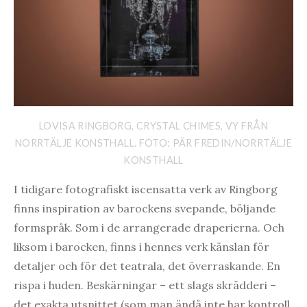
LOVISA RINGBORG, CRYSTAL CHIMES, VY FRÅN
NORRTÄLJE KONSTHALL. FOTO: PÄR FREDIN/NORRTÄLJE
KONSTHALL
I tidigare fotografiskt iscensatta verk av Ringborg
finns inspiration av barockens svepande, böljande
formspråk. Som i de arrangerade draperierna. Och
liksom i barocken, finns i hennes verk känslan för
detaljer och för det teatrala, det överraskande. En
rispa i huden. Beskärningar – ett slags skrädderi –
det exakta utsnittet (som man ändå inte har kontroll