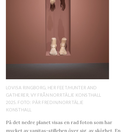
LOVISA RINGBORG, HER FEET/HUNTER AND
GATHERER, VY FRÅN NORRTÄLJE KONSTHALL
2025. FOTO: PÄR FREDIN/NORRTÄLJE
KONSTHALL
På det nedre planet visas en rad foton som har
mycket av vanitas-stilleben över sig, av skörhet. En