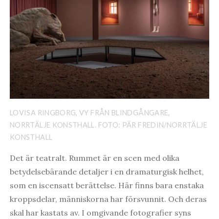
LOVISA RINGBORG, VY FRÅN BLINDGÅNGARE,
NORRTÄLJE KONSTHALL. FOTO: PÄR FREDIN/NORRTÄLJE
KONSTHALL
Det är teatralt. Rummet är en scen med olika
betydelsebärande detaljer i en dramaturgisk helhet,
som en iscensatt berättelse. Här finns bara enstaka
kroppsdelar, människorna har försvunnit. Och deras
skal har kastats av. I omgivande fotografier syns