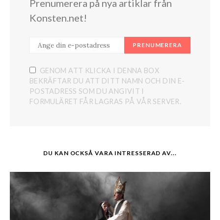
Prenumerera på nya artiklar från
Konsten.net!
PRENUMERERA
GENOM ATT KLICKA I DENNA BOX
BEKRÄFTAR DU ATT DITT NAMN OCH DIN E-
POSTADRESS SOM DU ANGIVIT I
FORMULÄRET FÅR LAGRAS PÅ VÅR SERVER.
DU KAN OCKSÅ VARA INTRESSERAD AV...