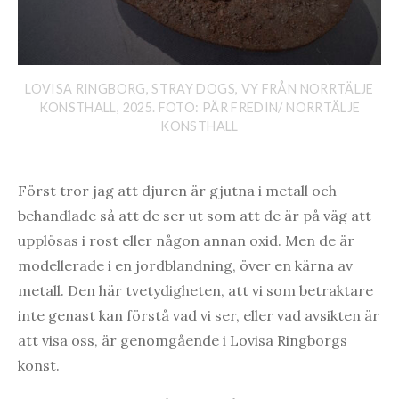
LOVISA RINGBORG, STRAY DOGS, VY FRÅN NORRTÄLJE
KONSTHALL, 2025. FOTO: PÄR FREDIN/ NORRTÄLJE
KONSTHALL
Först tror jag att djuren är gjutna i metall och
behandlade så att de ser ut som att de är på väg att
upplösas i rost eller någon annan oxid. Men de är
modellerade i en jordblandning, över en kärna av
metall. Den här tvetydigheten, att vi som betraktare
inte genast kan förstå vad vi ser, eller vad avsikten är
att visa oss, är genomgående i Lovisa Ringborgs
konst.