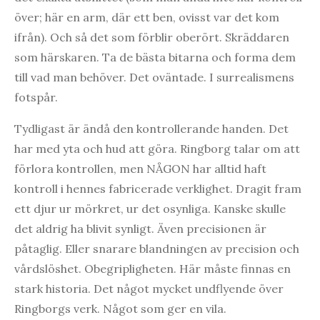
över; här en arm, där ett ben, ovisst var det kom
ifrån). Och så det som förblir oberört. Skräddaren
som härskaren. Ta de bästa bitarna och forma dem
till vad man behöver. Det oväntade. I surrealismens
fotspår.
Tydligast är ändå den kontrollerande handen. Det
har med yta och hud att göra. Ringborg talar om att
förlora kontrollen, men NÅGON har alltid haft
kontroll i hennes fabricerade verklighet. Dragit fram
ett djur ur mörkret, ur det osynliga. Kanske skulle
det aldrig ha blivit synligt. Även precisionen är
påtaglig. Eller snarare blandningen av precision och
vårdslöshet. Obegripligheten. Här måste finnas en
stark historia. Det något mycket undflyende över
Ringborgs verk. Något som ger en vila.