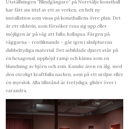
Utställningen ”Blindgångare” på Norrtälje konsthall
har fått sin titel av ett av verken, en helt ny
installation som visas på konsthallens övre plan. Det
är ett vildsvin, som försöker resa sig upp eller
möjligen är på väg att falla, kollapsa. Färgen på
väggarna – rostliknande – går igen i skulpturens
dubbeltydiga material. Det avbildade djuret står på
en hexagonal, upphöjd ramp och känns som en
blandning av björn och svin. Kanske även en älg, med
den otroligt kraftfulla nacken, som på ett urdjur eller
en myrslok. Alla tillstånd är tvetydiga, glider över i
varandra.