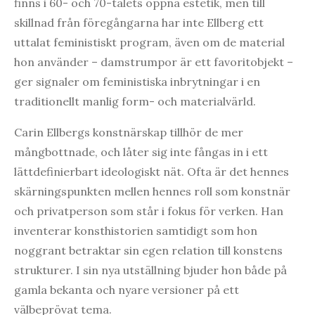
finns i 60- och 70-talets öppna estetik, men till
skillnad från föregångarna har inte Ellberg ett
uttalat feministiskt program, även om de material
hon använder – damstrumpor är ett favoritobjekt –
ger signaler om feministiska inbrytningar i en
traditionellt manlig form- och materialvärld.
Carin Ellbergs konstnärskap tillhör de mer
mångbottnade, och låter sig inte fångas in i ett
lättdefinierbart ideologiskt nät. Ofta är det hennes
skärningspunkten mellen hennes roll som konstnär
och privatperson som står i fokus för verken. Han
inventerar konsthistorien samtidigt som hon
noggrant betraktar sin egen relation till konstens
strukturer. I sin nya utställning bjuder hon både på
gamla bekanta och nyare versioner på ett
välbeprövat tema.