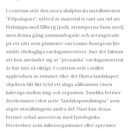
I centrum står den stora skulpturala installationen
”Följeslagare”, utförd av material vi vant oss vid att
förknippa med Ellberg (jodå, strumporna finns med),
men denna gång sammanfogade och arrangerade
på ett sätt som påminner om Louise Bourgeois lite
smått obehagliga vardagsinteriörer. Just det faktum
att hon använder sig av ”prosaiska” vardagsmaterial
är här inte så viktigt. I centrum står i stället
upplevelsen av rummet eller det fiktiva landskapet;
objekten blir likt träd ett slags sällsamma väsen
halvvägs mellan ting och organism. Snarlika former
återkommer i den serie ”landskapsmålningar” som
utgör utställningens andra del. Visst kan dessa
former också associeras med fysiologiska
företeelser som mikroorganismer eller spermier