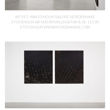
ARTIST: ANN EDHOLM GALERIE NORDENHAKE
STOCKHOLM AB HUDIKSVALLSGATAN 8, SE-113 30
STOCKHOLM WWW.NORDENHAKE.COM