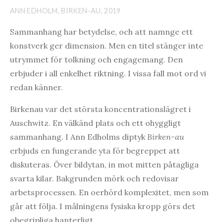
ANN EDHOLM, BIRKEN-AU, 2019
Sammanhang har betydelse, och att namnge ett
konstverk ger dimension. Men en titel stänger inte
utrymmet för tolkning och engagemang. Den
erbjuder i all enkelhet riktning. I vissa fall mot ord vi
redan känner.
Birkenau var det största koncentrationslägret i
Auschwitz. En välkänd plats och ett ohyggligt
sammanhang. I Ann Edholms diptyk
Birken-au
erbjuds en fungerande yta för begreppet att
diskuteras. Över bildytan, in mot mitten påtagliga
svarta kilar. Bakgrunden mörk och redovisar
arbetsprocessen. En oerhörd komplexitet, men som
går att följa. I målningens fysiska kropp görs det
obegripliga hanterligt.