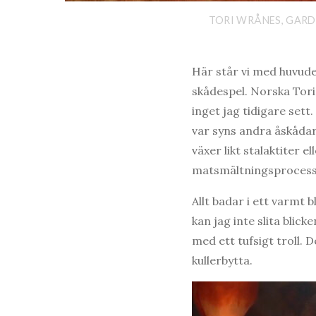
TORI WRÅNES, GARD
Här står vi med huvude
skådespel. Norska Tori
inget jag tidigare set
var syns andra åskåda
växer likt stalaktiter 
matsmältningsprocess
Allt badar i ett varmt 
kan jag inte slita blick
med ett tufsigt troll. 
kullerbytta.