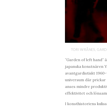
TORI WRÅNES, GARD
”Garden of left hand” 
japanska konstnären Ya
avantgardistiskt 1960
universum där prickar 
anses mindre produktiv 
effektivitet och lönsam
I konsthistoriens kuli