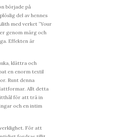
on började på
löslig del av hennes
lith med verket ”Your
änger genom märg och
ga. Effekten är
uka, klättra och
pat en enorm textil
jor. Runt denna
attformar. Allt detta
thål för att trä in
ingar och en intim
verklighet. För att
digt fordras tillit.