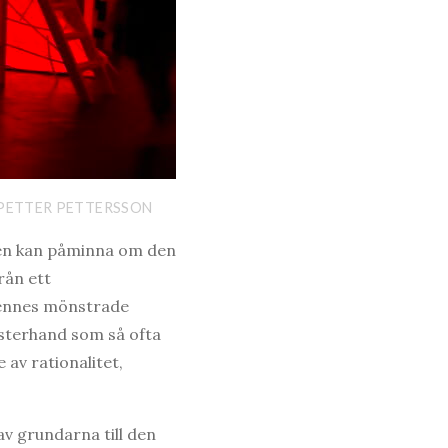
 PETTER PETTERSSON
aren kan påminna om den
rån ett
 hennes mönstrade
nsterhand som så ofta
 av rationalitet,
v grundarna till den