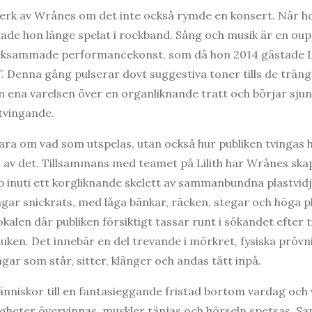
 verk av Wrånes om det inte också rymde en konsert. När h
ade hon länge spelat i rockband. Sång och musik är en oupp
rksammade performancekonst, som då hon 2014 gästade Li
ng”. Denna gång pulserar dovt suggestiva toner tills de tr
en ena varelsen över en organliknande tratt och börjar sjun
tvingande.
ara om vad som utspelas, utan också hur publiken tvingas h
el av det. Tillsammans med teamet på Lilith har Wrånes ska
 inuti ett korgliknande skelett av sammanbundna plastvid
ngar snickrats, med låga bänkar, räcken, stegar och höga pl
alen där publiken försiktigt tassar runt i sökandet efter tit
ken. Det innebär en del trevande i mörkret, fysiska prövn
gar som står, sitter, klänger och andas tätt inpå.
änniskor till en fantasieggande fristad bortom vardag och 
heter övervinnas, muskler tänjas och hörseln spetsas. Samti