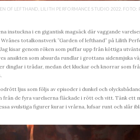
EN OF LEFTHAND, LILITH PERFORMANCE STUDIO 2022. FOTO:
na instuckna i en gigantisk magsäck där vaggande varelser 
 Wrånes totalkonstverk ”Garden of lefthand” på Lilith Per
t. Jag kisar genom röken som puffar upp från köttiga utväxt
res ansikten som absurda rundlar i grottans sidenmjuka v
eller dinglar i trådar, medan det kluckar och knorrar som fr
.
blodrött ljus som följs av episoder i dunkel och olycksbådand
en från de fyra varelserna fläckade i rött och vitt. Tänk ett
Dessa svulstiga figurer kurar i vrårna, lufsar runt och slår i