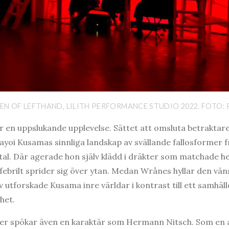
EN OF LEFTHAND, LILITH PERFORMANCE STUDIO 2022. FOTO:
är en uppslukande upplevelse. Sättet att omsluta betrakt
yoi Kusamas sinnliga landskap av svällande fallosformer f
-tal. Där agerade hon själv klädd i dräkter som matchade
febrilt sprider sig över ytan. Medan Wrånes hyllar den vä
utforskade Kusama inre världar i kontrast till ett samhälle
het.
sser spökar även en karaktär som Hermann Nitsch. Som en a