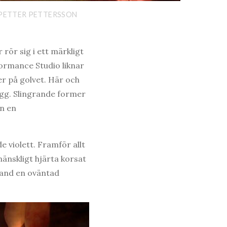
 PETTER PETTERSSON
rör sig i ett märkligt
formance Studio liknar
er på golvet. Här och
ägg. Slingrande former
ån en
e violett. Framför allt
 mänskligt hjärta korsat
bland en oväntad