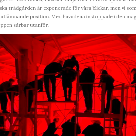
ska trädgården är exponerade för våra blickar, men vi som
en utlämnande position. Med huvudena instoppade i den m
oppen sårbar utanför.