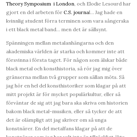
Theory Symposium i London
, och Elodie Lesourd har
gjort en del arbeten för
C.S. journa
l… Jag hade en
kvinnlig student förra terminen som vara sångerska
i ett black metal band… men det är sällsynt.
Spänningen mellan metalanhängarna och den
akademiska världen är starka och kommer inte att
försvinna i första taget. För någon som älskar både
black metal och konsthistoria, så rör jag mig över
gränserna mellan två grupper som sällan möts. Så
jag hör en hel del konsthistoriker som klagar på att
mitt projekt är för mycket populärkultur, eller så
förväntar de sig att jag bara ska skriva om historien
bakom black metal-musiken, eller så tycker de att
det är olämpligt att jag skriver om så unga
konstnärer. En del metalfans klagar på att de
konstnärer som jag har valt inte är tillräckligt äkta,