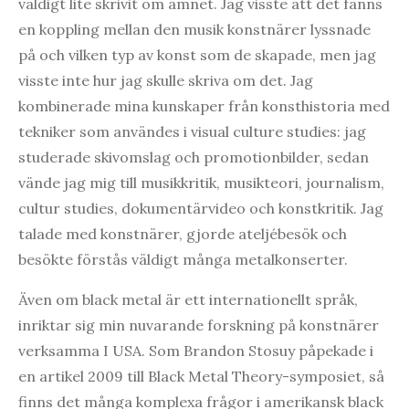
väldigt lite skrivit om ämnet. Jag visste att det fanns
en koppling mellan den musik konstnärer lyssnade
på och vilken typ av konst som de skapade, men jag
visste inte hur jag skulle skriva om det. Jag
kombinerade mina kunskaper från konsthistoria med
tekniker som användes i visual culture studies: jag
studerade skivomslag och promotionbilder, sedan
vände jag mig till musikkritik, musikteori, journalism,
cultur studies, dokumentärvideo och konstkritik. Jag
talade med konstnärer, gjorde ateljébesök och
besökte förstås väldigt många metalkonserter.
Även om black metal är ett internationellt språk,
inriktar sig min nuvarande forskning på konstnärer
verksamma I USA. Som Brandon Stosuy påpekade i
en artikel 2009 till Black Metal Theory-symposiet, så
finns det många komplexa frågor i amerikansk black