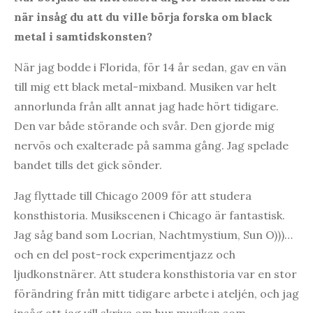
när insåg du att du ville börja forska om black
metal i samtidskonsten?
När jag bodde i Florida, för 14 år sedan, gav en vän
till mig ett black metal-mixband. Musiken var helt
annorlunda från allt annat jag hade hört tidigare.
Den var både störande och svår. Den gjorde mig
nervös och exalterade på samma gång. Jag spelade
bandet tills det gick sönder.
Jag flyttade till Chicago 2009 för att studera
konsthistoria. Musikscenen i Chicago är fantastisk.
Jag såg band som Locrian, Nachtmystium, Sun O)))…
och en del post-rock experimentjazz och
ljudkonstnärer. Att studera konsthistoria var en stor
förändring från mitt tidigare arbete i ateljén, och jag
insåg att jag vill skriva om hur musiken som