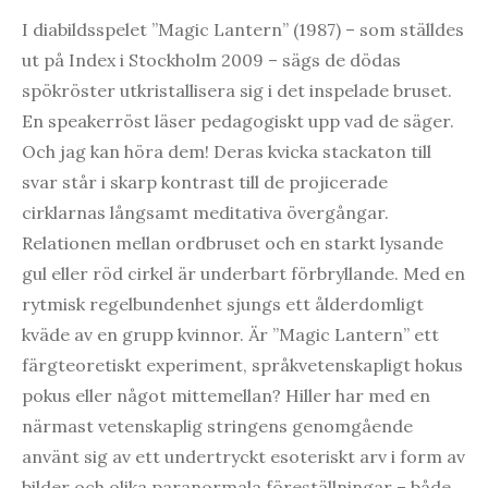
I diabildsspelet ”Magic Lantern” (1987) – som ställdes
ut på Index i Stockholm 2009 – sägs de dödas
spökröster utkristallisera sig i det inspelade bruset.
En speakerröst läser pedagogiskt upp vad de säger.
Och jag kan höra dem! Deras kvicka stackaton till
svar står i skarp kontrast till de projicerade
cirklarnas långsamt meditativa övergångar.
Relationen mellan ordbruset och en starkt lysande
gul eller röd cirkel är underbart förbryllande. Med en
rytmisk regelbundenhet sjungs ett ålderdomligt
kväde av en grupp kvinnor. Är ”Magic Lantern” ett
färgteoretiskt experiment, språkvetenskapligt hokus
pokus eller något mittemellan? Hiller har med en
närmast vetenskaplig stringens genomgående
använt sig av ett undertryckt esoteriskt arv i form av
bilder och olika paranormala föreställningar – både