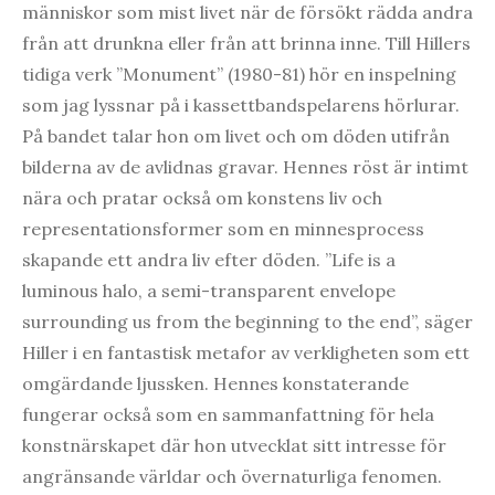
människor som mist livet när de försökt rädda andra
från att drunkna eller från att brinna inne. Till Hillers
tidiga verk ”Monument” (1980-81) hör en inspelning
som jag lyssnar på i kassettbandspelarens hörlurar.
På bandet talar hon om livet och om döden utifrån
bilderna av de avlidnas gravar. Hennes röst är intimt
nära och pratar också om konstens liv och
representationsformer som en minnesprocess
skapande ett andra liv efter döden. ”Life is a
luminous halo, a semi-transparent envelope
surrounding us from the beginning to the end”, säger
Hiller i en fantastisk metafor av verkligheten som ett
omgärdande ljussken. Hennes konstaterande
fungerar också som en sammanfattning för hela
konstnärskapet där hon utvecklat sitt intresse för
angränsande världar och övernaturliga fenomen.