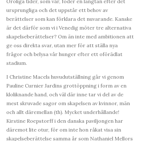
Oroliga tider, som vår, föder en längtan efter det
ursprungliga och det uppstår ett behov av
berättelser som kan förklara det nuvarande. Kanske
är det därför som vi i Venedig möter tre alternativa
skapelseberättelser? Om än inte med ambitionen att
ge oss direkta svar, utan mer för att ställa nya
frågor och belysa vår hunger efter ett oförädlat
stadium.
I Christine Macels huvudutställning går vi genom
Pauline Curnier Jardins grottöppning i form av en
kloliknande hand, och väl där inne tar vi del av de
mest skruvade sagor om skapelsen av kvinnor, män
och allt däremellan (th). Mycket underhållande!
Kirstine Roepstorff i den danska paviljongen har
däremot lite otur, för om inte hon råkat visa sin
skapelseberättelse samma år som Nathaniel Mellors