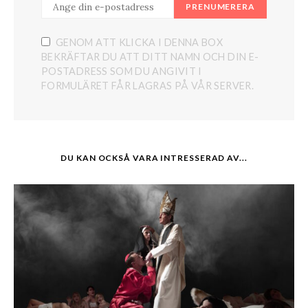
PRENUMERERA
GENOM ATT KLICKA I DENNA BOX
BEKRÄFTAR DU ATT DITT NAMN OCH DIN E-
POSTADRESS SOM DU ANGIVIT I
FORMULÄRET FÅR LAGRAS PÅ VÅR SERVER.
DU KAN OCKSÅ VARA INTRESSERAD AV...