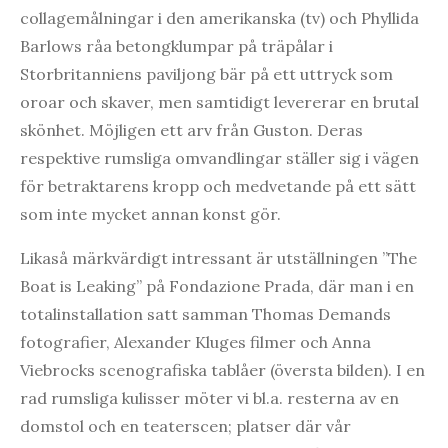
collagemålningar i den amerikanska (tv) och Phyllida
Barlows råa betongklumpar på träpålar i
Storbritanniens paviljong bär på ett uttryck som
oroar och skaver, men samtidigt levererar en brutal
skönhet. Möjligen ett arv från Guston. Deras
respektive rumsliga omvandlingar ställer sig i vägen
för betraktarens kropp och medvetande på ett sätt
som inte mycket annan konst gör.
Likaså märkvärdigt intressant är utställningen ”The
Boat is Leaking” på Fondazione Prada, där man i en
totalinstallation satt samman Thomas Demands
fotografier, Alexander Kluges filmer och Anna
Viebrocks scenografiska tablåer (översta bilden). I en
rad rumsliga kulisser möter vi bl.a. resterna av en
domstol och en teaterscen; platser där vår