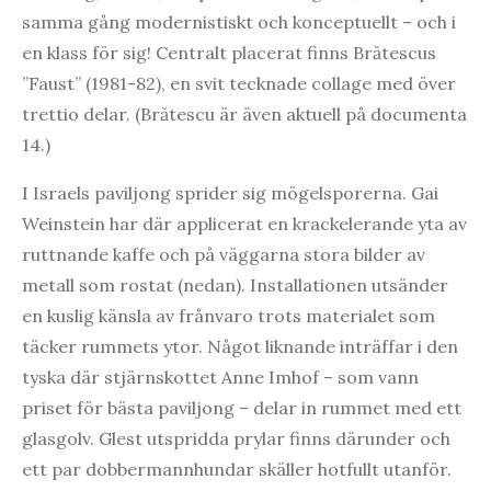
samma gång modernistiskt och konceptuellt – och i
en klass för sig! Centralt placerat finns Brătescus
”Faust” (1981-82), en svit tecknade collage med över
trettio delar. (Brătescu är även aktuell på documenta
14.)
I Israels paviljong sprider sig mögelsporerna. Gai
Weinstein har där applicerat en krackelerande yta av
ruttnande kaffe och på väggarna stora bilder av
metall som rostat (nedan). Installationen utsänder
en kuslig känsla av frånvaro trots materialet som
täcker rummets ytor. Något liknande inträffar i den
tyska där stjärnskottet Anne Imhof – som vann
priset för bästa paviljong – delar in rummet med ett
glasgolv. Glest utspridda prylar finns därunder och
ett par dobbermannhundar skäller hotfullt utanför.