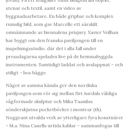
stenar och textil, samt en video av
byggnadsarbetare. En både gripbar och komplex
rumslig bild, som gav Marcelle ett särskilt
omnämnande av biennalens prisjury. Xavier Veilhan
har byggt om den franska paviljongen till en
inspelningsstudio, där det i alla fall under
pressdagarna spelades live på de hemmabyggda
instrumenten. Samtidigt laddat och avslappnat – och
stiligt – hos bägge.
Något av samma känsla ger den nordiska
paviljongen som rör sig mellan Siri Aurdals väldiga
vågformade skulptur och Mika Taanilas
sönderskjutna pocketböcker i montrar (th).
Noggrant utvalda verk av ytterligare fyra konstnärer
– bl.a. Nina Canells urtida kablar – sammanfogas till