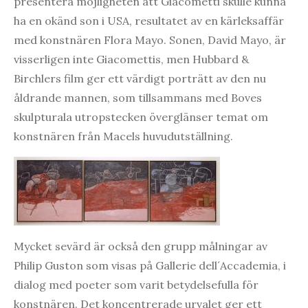
presentera möjligheten att Giacometti skulle kunna
ha en okänd son i USA, resultatet av en kärleksaffär
med konstnären Flora Mayo. Sonen, David Mayo, är
visserligen inte Giacomettis, men Hubbard &
Birchlers film ger ett värdigt porträtt av den nu
åldrande mannen, som tillsammans med Boves
skulpturala utropstecken överglänser temat om
konstnären från Macels huvudutställning.
Mycket sevärd är också den grupp målningar av
Philip Guston som visas på Gallerie dell´Accademia, i
dialog med poeter som varit betydelsefulla för
konstnären. Det koncentrerade urvalet ger ett