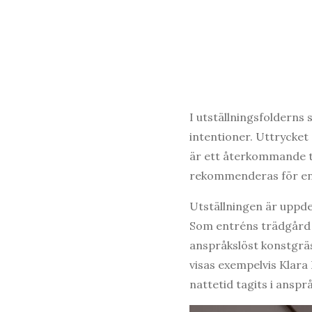
I utställningsfolderns
intentioner. Uttrycket 
är ett återkommande t
rekommenderas för en 
Utställningen är uppd
Som entréns trädgård so
anspråkslöst konstgräs 
visas exempelvis Klara
nattetid tagits i ansprå