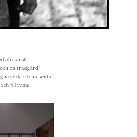
d afrikansk
 och en trädgård”
egna verk och museets
och till vems