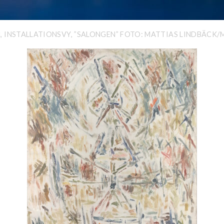
, INSTALLATIONSVY, ”SALONGEN” FOTO: MATTIAS LINDBÄCK