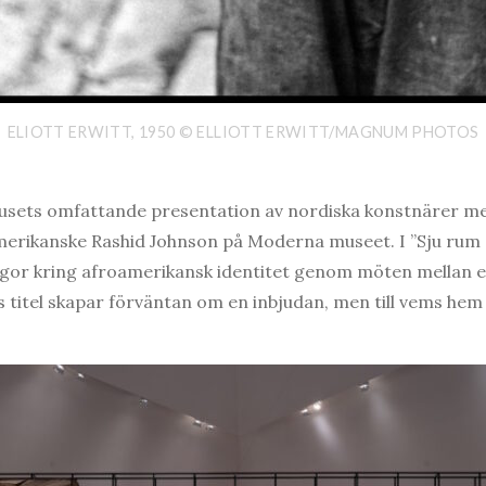
ELIOTT ERWITT, 1950 © ELLIOTT ERWITT/MAGNUM PHOTOS
usets omfattande presentation av nordiska konstnärer me
merikanske Rashid Johnson på Moderna museet. I ”Sju rum
rågor kring afroamerikansk identitet genom möten mellan 
s titel skapar förväntan om en inbjudan, men till vems hem 