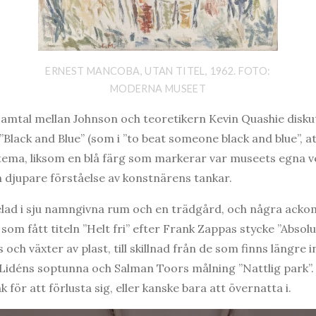
ERNEST MANCOBA, UTAN TITEL, 1962. FOTO:
MODERNA MUSEET
 samtal mellan Johnson och teoretikern Kevin Quashie disk
”Black and Blue” (som i ”to beat someone black and blue”, at
ema, liksom en blå färg som markerar var museets egna ve
djupare förståelse av konstnärens tankar.
elad i sju namngivna rum och en trädgård, och några acko
m fått titeln ”Helt fri” efter Frank Zappas stycke ”Absolut
och växter av plast, till skillnad från de som finns längre i
 Lidéns soptunna och Salman Toors målning ”Nattlig park”
k för att förlusta sig, eller kanske bara att övernatta i.