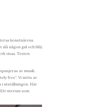
uteras konstnärens
t slå någon gul och blå)
rk visas. Texten
mpanjeras av musik.
ely free”. Vi möts av
n i utställningen. Här
. Ett uterum som