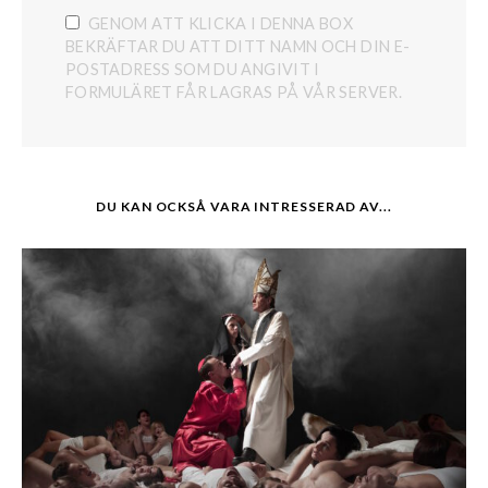
GENOM ATT KLICKA I DENNA BOX
BEKRÄFTAR DU ATT DITT NAMN OCH DIN E-
POSTADRESS SOM DU ANGIVIT I
FORMULÄRET FÅR LAGRAS PÅ VÅR SERVER.
DU KAN OCKSÅ VARA INTRESSERAD AV...