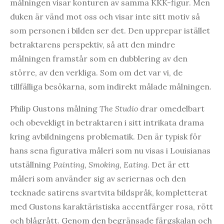
målningen visar konturen av samma KKK-figur. Men
duken är vänd mot oss och visar inte sitt motiv så
som personen i bilden ser det. Den upprepar istället
betraktarens perspektiv, så att den mindre
målningen framstår som en dubblering av den
större, av den verkliga. Som om det var vi, de
tillfälliga besökarna, som indirekt målade målningen.
Philip Gustons målning
The Studio
drar omedelbart
och obevekligt in betraktaren i sitt intrikata drama
kring avbildningens problematik. Den är typisk för
hans sena figurativa måleri som nu visas i Louisianas
utställning
Painting, Smoking, Eating
. Det är ett
måleri som använder sig av seriernas och den
tecknade satirens svartvita bildspråk, kompletterat
med Gustons karaktäristiska accentfärger rosa, rött
och blågrått. Genom den begränsade färgskalan och