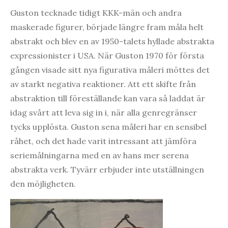
Guston tecknade tidigt KKK-män och andra
maskerade figurer, började längre fram måla helt
abstrakt och blev en av 1950-talets hyllade abstrakta
expressionister i USA. När Guston 1970 för första
gången visade sitt nya figurativa måleri möttes det
av starkt negativa reaktioner. Att ett skifte från
abstraktion till föreställande kan vara så laddat är
idag svårt att leva sig in i, när alla genregränser
tycks upplösta. Guston sena måleri har en sensibel
råhet, och det hade varit intressant att jämföra
seriemålningarna med en av hans mer serena
abstrakta verk. Tyvärr erbjuder inte utställningen
den möjligheten.