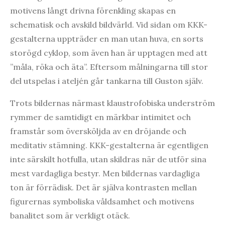
motivens långt drivna förenkling skapas en
schematisk och avskild bildvärld. Vid sidan om KKK-
gestalterna uppträder en man utan huva, en sorts
storögd cyklop, som även han är upptagen med att
”måla, röka och äta”. Eftersom målningarna till stor
del utspelas i ateljén går tankarna till Guston själv.
Trots bildernas närmast klaustrofobiska underström
rymmer de samtidigt en märkbar intimitet och
framstår som översköljda av en dröjande och
meditativ stämning. KKK-gestalterna är egentligen
inte särskilt hotfulla, utan skildras när de utför sina
mest vardagliga bestyr. Men bildernas vardagliga
ton är förrädisk. Det är själva kontrasten mellan
figurernas symboliska våldsamhet och motivens
banalitet som är verkligt otäck.