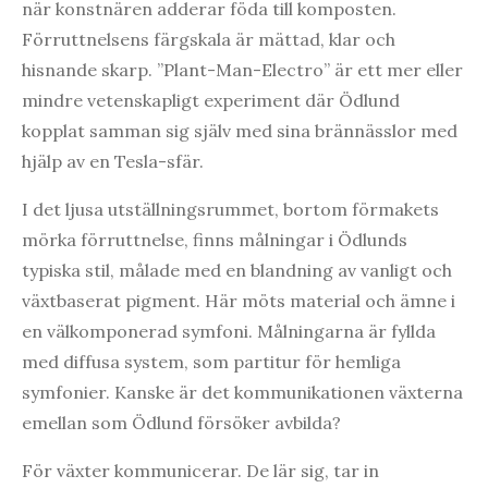
när konstnären adderar föda till komposten.
Förruttnelsens färgskala är mättad, klar och
hisnande skarp. ”Plant-Man-Electro” är ett mer eller
mindre vetenskapligt experiment där Ödlund
kopplat samman sig själv med sina brännässlor med
hjälp av en Tesla-sfär.
I det ljusa utställningsrummet, bortom förmakets
mörka förruttnelse, finns målningar i Ödlunds
typiska stil, målade med en blandning av vanligt och
växtbaserat pigment. Här möts material och ämne i
en välkomponerad symfoni. Målningarna är fyllda
med diffusa system, som partitur för hemliga
symfonier. Kanske är det kommunikationen växterna
emellan som Ödlund försöker avbilda?
För växter kommunicerar. De lär sig, tar in