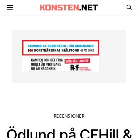
RECENSIONER
Ödlund på CFHill &