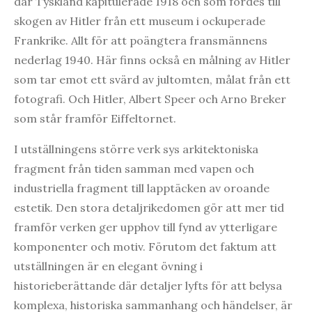
där Tyskland kapitulerade 1918 och som fördes till
skogen av Hitler från ett museum i ockuperade
Frankrike. Allt för att poängtera fransmännens
nederlag 1940. Här finns också en målning av Hitler
som tar emot ett svärd av jultomten, målat från ett
fotografi. Och Hitler, Albert Speer och Arno Breker
som står framför Eiffeltornet.
I utställningens större verk sys arkitektoniska
fragment från tiden samman med vapen och
industriella fragment till lapptäcken av oroande
estetik. Den stora detaljrikedomen gör att mer tid
framför verken ger upphov till fynd av ytterligare
komponenter och motiv. Förutom det faktum att
utställningen är en elegant övning i
historieberättande där detaljer lyfts för att belysa
komplexa, historiska sammanhang och händelser, är