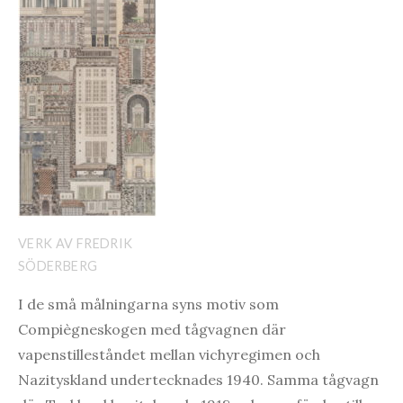
VERK AV FREDRIK
SÖDERBERG
I de små målningarna syns motiv som
Compiègneskogen med tågvagnen där
vapenstilleståndet mellan vichyregimen och
Nazityskland undertecknades 1940. Samma tågvagn