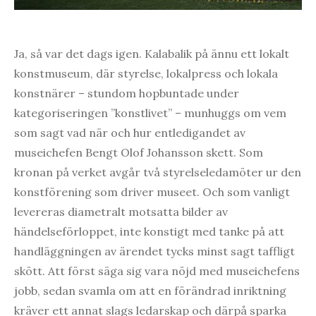
Ja, så var det dags igen. Kalabalik på ännu ett lokalt
konstmuseum, där styrelse, lokalpress och lokala
konstnärer – stundom hopbuntade under
kategoriseringen ”konstlivet” – munhuggs om vem
som sagt vad när och hur entledigandet av
museichefen Bengt Olof Johansson skett. Som
kronan på verket avgår två styrelseledamöter ur den
konstförening som driver museet. Och som vanligt
levereras diametralt motsatta bilder av
händelseförloppet, inte konstigt med tanke på att
handläggningen av ärendet tycks minst sagt taffligt
skött. Att först säga sig vara nöjd med museichefens
jobb, sedan svamla om att en förändrad inriktning
kräver ett annat slags ledarskap och därpå sparka