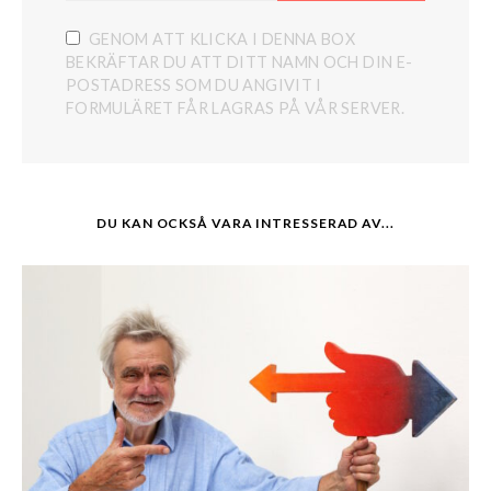
GENOM ATT KLICKA I DENNA BOX
BEKRÄFTAR DU ATT DITT NAMN OCH DIN E-
POSTADRESS SOM DU ANGIVIT I
FORMULÄRET FÅR LAGRAS PÅ VÅR SERVER.
DU KAN OCKSÅ VARA INTRESSERAD AV...