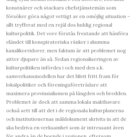
konstnärer och stackars chefstjänstemän som
försöker göra något vettigt av en omöjlig situation –
allt tryfferat med en rejäl dos luddig regional
kulturpolitik. Det vore förstås frestande att hänföra
eländet till konspiratoriska ränker i skumma
kanslikorridorer, men faktum är att problemet nog
sitter djupare än så. Sedan regionaliseringen av
kulturpolitiken infördes i och med den s.k.
samverkansmodellen har det blivit fritt fram för
lokalpolitiker och föreningsföreträdare att
maximera provinsialismen på längden och bredden.
Problemet är dock att samma lokala makthavare
också sett till att det i de regionala kulturplanerna
och institutionernas måldokument skrivits in att de
ska bedriva en verksamhet som är intressant även
för andra än de boende i regionen, eftersom