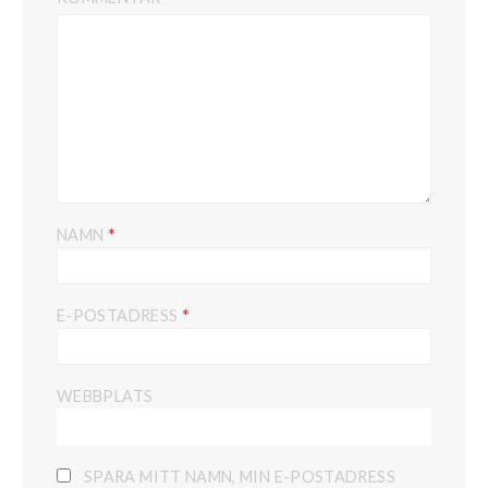
*
NAMN
*
E-POSTADRESS
WEBBPLATS
SPARA MITT NAMN, MIN E-POSTADRESS