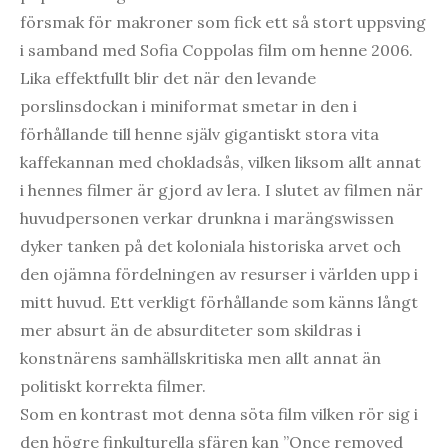
försmak för makroner som fick ett så stort uppsving
i samband med Sofia Coppolas film om henne 2006.
Lika effektfullt blir det när den levande
porslinsdockan i miniformat smetar in den i
förhållande till henne själv gigantiskt stora vita
kaffekannan med chokladsås, vilken liksom allt annat
i hennes filmer är gjord av lera. I slutet av filmen när
huvudpersonen verkar drunkna i marängswissen
dyker tanken på det koloniala historiska arvet och
den ojämna fördelningen av resurser i världen upp i
mitt huvud. Ett verkligt förhållande som känns långt
mer absurt än de absurditeter som skildras i
konstnärens samhällskritiska men allt annat än
politiskt korrekta filmer.
Som en kontrast mot denna söta film vilken rör sig i
den högre finkulturella sfären kan ”Once removed