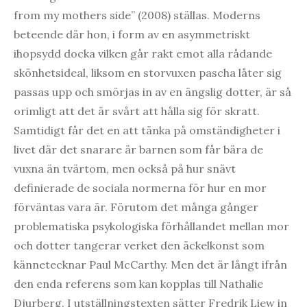
from my mothers side” (2008) ställas. Moderns
beteende där hon, i form av en asymmetriskt
ihopsydd docka vilken går rakt emot alla rådande
skönhetsideal, liksom en storvuxen pascha låter sig
passas upp och smörjas in av en ängslig dotter, är så
orimligt att det är svårt att hålla sig för skratt.
Samtidigt får det en att tänka på omständigheter i
livet där det snarare är barnen som får bära de
vuxna än tvärtom, men också på hur snävt
definierade de sociala normerna för hur en mor
förväntas vara är. Förutom det många gånger
problematiska psykologiska förhållandet mellan mor
och dotter tangerar verket den äckelkonst som
kännetecknar Paul McCarthy. Men det är långt ifrån
den enda referens som kan kopplas till Nathalie
Djurberg. I utställningstexten sätter Fredrik Liew in