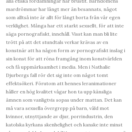
alla etiska fördämningar har brustit. Barndomens
mardrömmar har långt mer än besannats, något
som alltså inte är allt för långt borta från vår egen
verklighet. Många har ett starkt sexuellt, för att inte
säga pornografiskt, innehåll. Visst kan man bli lite
trött på att det stundtals verkar krävas av en
konstnär att ha någon form av pornografiskt inslag i
sin konst för att röna framgång inom konstvärlden
och få uppmärksamhet i media. Men i Nathalie
Djurbergs fall rör det sig inte om något tomt
effektsökeri. Förutom att hennes leranimationer
håller en hög kvalitet vågar hon ta upp känsliga
ämnen som vanligtvis sopas under mattan. Det kan
må vara sexuella övergrepp på barn, våld mot
kvinnor, utnyttjande av djur, porrindustrin, den
katolska kyrkans skenhelighet och kanske inte minst