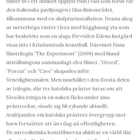
filmer ut i ett dunkelt upplyst rum i vad som förut var
den italienska paviljongen i Giardiniområdet,
tillsammans med en skulpturinstallation. Denna skog
av meterhöga växter i lera med högglansig yta som
har beskrivits som en slags förvriden Edens lustgård
visas inte i Kristianstads konsthall. Däremot finns
filmtrilogin ”The Experiment” (2009) med bland
utställningens sammanlagt elva filmer. ”Greed”,
”Forest” och ”Cave” skapades inför
Venedigbiennalen. Men innehållet i den första delen
av trilogin, där tre katolska präster turas om att
försöka tvinga in en naken flicka under sina
prästrockar, visade sig bli rykande aktuellt.
Avslöjanden om katolska prästers övergrepp mot
barn fortsätter att än i dag nå offentligheten.
De surrealistiska konstfilmerna skildrar en värld där