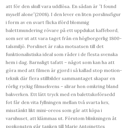
att för den skull vara uddlösa. En sådan är ”I found
myself alone”(2008). I den lever en liten porslinsfigur
i form av en svart flicka iförd blommig
balettmundering rövare på ett uppdukat kaffebord,
som ser ut att vara taget från en högborgerlig 1800-
talsmiljö. Porslinet är raka motsatsen till det
funktionalistiska ideal som råder i de flesta svenska
hem i dag. Barnsligt tafatt – något som kan ha att
göra med att filmen är gjord i så kallad stop motion-
teknik där flera stillbilder sammantaget skapar en
rörlig ryckig filmsekvens – slirar hon omkring bland
bakverken. Ett lätt tryck med en balettskoförsedd
fot får den vita fyllningen mellan två svarta kex,
misstänkt likt mini-oreos som går att köpa i
varuhuset, att klämmas ut. Förutom blinkningen åt
popkonsten går tanken till Marie Antoinettes