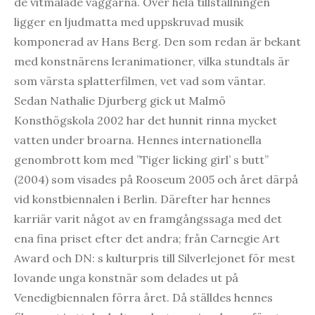
de vitmålade väggarna. Över hela tillställningen
ligger en ljudmatta med uppskruvad musik
komponerad av Hans Berg. Den som redan är bekant
med konstnärens leranimationer, vilka stundtals är
som värsta splatterfilmen, vet vad som väntar.
Sedan Nathalie Djurberg gick ut Malmö
Konsthögskola 2002 har det hunnit rinna mycket
vatten under broarna. Hennes internationella
genombrott kom med ”Tiger licking girl’ s butt”
(2004) som visades på Rooseum 2005 och året därpå
vid konstbiennalen i Berlin. Därefter har hennes
karriär varit något av en framgångssaga med det
ena fina priset efter det andra; från Carnegie Art
Award och DN: s kulturpris till Silverlejonet för mest
lovande unga konstnär som delades ut på
Venedigbiennalen förra året. Då ställdes hennes