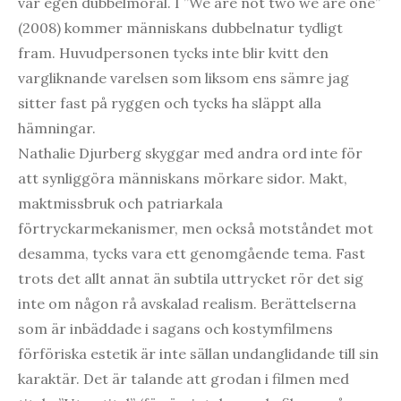
vår egen dubbelmoral. I ”We are not two we are one”
(2008) kommer människans dubbelnatur tydligt
fram. Huvudpersonen tycks inte blir kvitt den
vargliknande varelsen som liksom ens sämre jag
sitter fast på ryggen och tycks ha släppt alla
hämningar.
Nathalie Djurberg skyggar med andra ord inte för
att synliggöra människans mörkare sidor. Makt,
maktmissbruk och patriarkala
förtryckarmekanismer, men också motståndet mot
desamma, tycks vara ett genomgående tema. Fast
trots det allt annat än subtila uttrycket rör det sig
inte om någon rå avskalad realism. Berättelserna
som är inbäddade i sagans och kostymfilmens
förföriska estetik är inte sällan undanglidande till sin
karaktär. Det är talande att grodan i filmen med