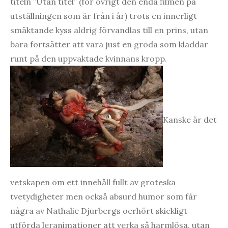
titeln ”Utan titel” (för övrigt den enda filmen på
utställningen som är från i år) trots en innerligt
smäktande kyss aldrig förvandlas till en prins, utan
bara fortsätter att vara just en groda som kladdar
runt på den uppvaktade kvinnans kropp.
Kanske är det
vetskapen om ett innehåll fullt av groteska
tvetydigheter men också absurd humor som får
några av Nathalie Djurbergs oerhört skickligt
utförda leranimationer att verka så harmlösa, utan