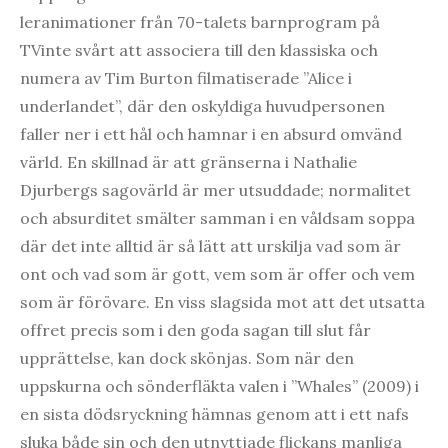
leranimationer från 70-talets barnprogram på
TVinte svårt att associera till den klassiska och
numera av Tim Burton filmatiserade ”Alice i
underlandet”, där den oskyldiga huvudpersonen
faller ner i ett hål och hamnar i en absurd omvänd
värld. En skillnad är att gränserna i Nathalie
Djurbergs sagovärld är mer utsuddade; normalitet
och absurditet smälter samman i en våldsam soppa
där det inte alltid är så lätt att urskilja vad som är
ont och vad som är gott, vem som är offer och vem
som är förövare. En viss slagsida mot att det utsatta
offret precis som i den goda sagan till slut får
upprättelse, kan dock skönjas. Som när den
uppskurna och sönderfläkta valen i ”Whales” (2009) i
en sista dödsryckning hämnas genom att i ett nafs
sluka både sin och den utnyttjade flickans manliga