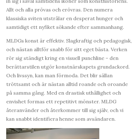
in sig i såväl samtidens ikoner som konsthistoriens.
Allt och alla prövas och erövras. Den numera
klassiska sviten utstrålar en desperat hunger och
samtidigt ett nyfiket sökande efter sammanhang.
MLDGs konst är effektiv. Slagkraftig och pedagogisk,
och nästan alltför snabb för sitt eget bästa. Verken
rör sig ständigt kring en visuell punchline – den
berättarstilen utgör konstnärskapets grundackord.
Och livssyn, kan man förmoda. Det blir sällan
tröttsamt och är nästan alltid roande och oroande
på samma gång. Med en drastisk uthållighet och
envishet formas ett repetitivt mönster. MLDG
återanvänder och återkommer till sig själv, och vi
kan snabbt identifiera henne som avsändaren.