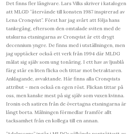
Det finns fler långivare. Lars Vilks skriver i katalogen
att MLGD ”återvände till konsten 1987 inspirerad av
Lena Cronqvist”. Först har jag svårt att följa hans
tankegång, eftersom den omtalade sviten med de
utskurna etsningarna av Cronqvist är ett drygt
decennium yngre. De finns med i utställningen, men
jag upptäcker också ett verk från 1994 där MLDG
målat sig själv som ung tonåring. I ett hav av ljusblå
färg står en liten flicka och tittar mot betraktaren.
Anklagande, avvaktande. Här finns alla Cronqvists
attribut – men också en egen röst. Flickan tittar på
oss, men kanske mest på sig själv som vuxen kvinna.
Ironin och satiren från de övertagna etsningarna är
långt borta. Målningen förmedlar framför allt
tacksamhet från en kollega till en annan.
”Adolescens” ingår i MLDGs välkända porträttsvit av