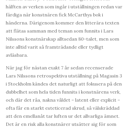
hälften av verken som ingår i utställningen redan var
färdiga när konstnären fick McCarthys bok i
händerna. Därigenom kommer den litterära texten
att flätas samman med teman som funnits i Lars
Nilssons konstnärskap alltsedan 80-talet, men som
inte alltid varit så framträdande eller tydligt
avläsbara.
När jag för nästan exakt 7 år sedan recenserade
Lars Nilssons retrospektiva utställning på Magasin 3
i Stockholm kändes det naturligt att fokusera på den
dubbelhet som hela tiden funnits i konstnärens verk,
och där det råa, nakna våldet – latent eller explicit –
ofta får en starkt esteticerad skrud, så välskräddad
att den emellanåt tar luften ur det allvarliga ämnet.
Det är en risk alla konstnärer utsätter sig för som