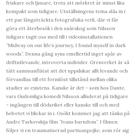
friskare och ljusare, trots att mörkret är minst lika
kompakt som tidigare. Utställningens tema slås in i
ett par långsträckta fotografiska verk, där vi får
göra ett återbesök i den snårskog som Nilsson
tidigare tagit oss med till i videoinstallationen
”Midway on our life’s journey, I found myself in dark
woods”. Denna gång syns emellertid inget spår av
driftutlevande, introverta individer. Grenverket är så
tätt sammanflätat att det uppslukar allt levande och
förvandlas till ett formlöst tillstånd mellan olika
stadier av existens. Kanske är det – som hos Dante,
vars Gudomliga komedi Nilsson alluderat på tidigare
– ingången till dödsriket eller kanske till och med
helvetet vi blickar in i. Osökt kommer jag att tänka på
Andre Tarkovskijs film ”Ivans barndom”. I filmen
följer vi en traumatiserad partisanpojke, som rör sig