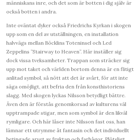
människans inre, och det som är botten i dig själv är
också botten i andra.
Inte oväntat dyker också Friedrichs Kyrkan i skogen
upp som en del av utställningen, en installation
halvvägs mellan Böcklins Toteninsel och Led
Zeppelins ”Stairway to Heaven”. Här inställer sig
dock vissa tveksamheter. Trappan som sträcker sig
upp mot taket och världen bortom denna är en flitigt
anlitad symbol, så nött att det är svårt, för att inte
säga omöjligt, att befria den från konsthistoriens
slagg. Med skogen lyckas Nilsson betydligt bättre.
Även den är förstås genomkorsad av kulturens väl
upptrampade stigar, men som symbol är den likväl
rymligare. Och här låser inte Nilsson fast oss, han
lämnar ett utrymme åt fantasin och det individuellt
betingade arvet av fruktan och farhågor. Plötsligt