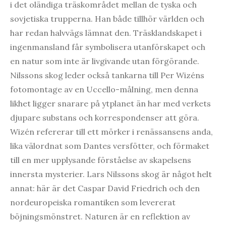
i det oländiga träskområdet mellan de tyska och
sovjetiska trupperna. Han både tillhör världen och
har redan halvvägs lämnat den. Träsklandskapet i
ingenmansland får symbolisera utanförskapet och
en natur som inte är livgivande utan förgörande.
Nilssons skog leder också tankarna till Per Wizéns
fotomontage av en Uccello-målning, men denna
likhet ligger snarare på ytplanet än har med verkets
djupare substans och korrespondenser att göra.
Wizén refererar till ett mörker i renässansens anda,
lika välordnat som Dantes versfötter, och förmaket
till en mer upplysande förståelse av skapelsens
innersta mysterier. Lars Nilssons skog är något helt
annat: här är det Caspar David Friedrich och den
nordeuropeiska romantiken som levererat
böjningsmönstret. Naturen är en reflektion av