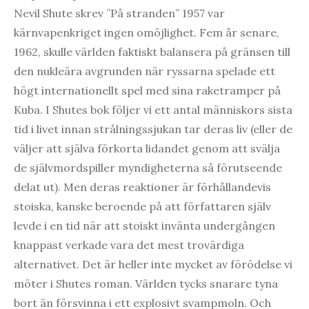
Nevil Shute skrev ”På stranden” 1957 var
kärnvapenkriget ingen omöjlighet. Fem år senare,
1962, skulle världen faktiskt balansera på gränsen till
den nukleära avgrunden när ryssarna spelade ett
högt internationellt spel med sina raketramper på
Kuba. I Shutes bok följer vi ett antal människors sista
tid i livet innan strålningssjukan tar deras liv (eller de
väljer att själva förkorta lidandet genom att svälja
de självmordspiller myndigheterna så förutseende
delat ut). Men deras reaktioner är förhållandevis
stoiska, kanske beroende på att författaren själv
levde i en tid när att stoiskt invänta undergången
knappast verkade vara det mest trovärdiga
alternativet. Det är heller inte mycket av förödelse vi
möter i Shutes roman. Världen tycks snarare tyna
bort än försvinna i ett explosivt svampmoln. Och