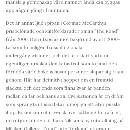
mänsklig gemenskap värd namnet ändå kan byggas
upp någon gång i framtiden.
Det är annat ljud i pipan i Cormac McCarthys
prisbelönade och kultförklarade roman ”The Road”
från 2006. Den utspelas mot bakgrund av ett 2000-
tal som formligen frossat i globala
undergångsvisioner, och det är oklart vad som
egentligen orsakat den katastrof som format den
förödda värld bokens huvudpersoner släpar sig fram
genom. Här har definitivt hoppet om en framtid
släckts, och det enda som finns kvar är banden
mellan en far och hans son. Civilisationen är en dröm
som sprängts i tusen bitar, omöjliga att åter pussla
ihop. Boken kom ut i svensk översättning förra året,
och utgör fonden till Lars Nilssons nya utställning på
Milliken Gallery. ”Fond”, inte ”förlaga”, eftersom