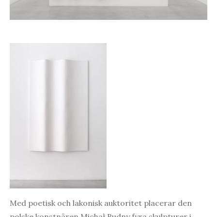
Med poetisk och lakonisk auktoritet placerar den
polske konstnären Michał Budny fyra skulpturer i