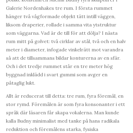
Galerie Nordenhakes tre rum. I första rummet
hänger två vågformade objekt tätt intill väggen,
liksom draperier, rollade i samma vita ytstruktur
som väggarna. Vad är de till för att dölja? I nästa
rum mitt på golvet: två cirklar av stål, två och en halv
meter i diameter, infogade vinkelrätt mot varandra
så att de tillsammans bildar konturerna av en sfär.
Och i det tredje rummet står en tre meter hög
byggnad inklädd i svart gummi som avger en
påtaglig lukt.
Allt är reducerat till detta: tre rum, fyra föremål, en
stor rymd. Föremålen är som fyra konsonanter i ett
språk där läsaren får skapa vokalerna. Man kunde
kalla Budny minimalist med tanke på hans radikala
reduktion och föremålens starka, fysiska