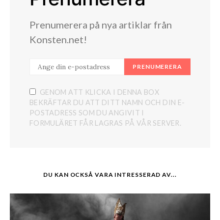
Prenumerera på nya artiklar från
Konsten.net!
PRENUMERERA
GENOM ATT KLICKA I DENNA BOX
BEKRÄFTAR DU ATT DITT NAMN OCH DIN E-
POSTADRESS SOM DU ANGIVIT I
FORMULÄRET FÅR LAGRAS PÅ VÅR SERVER.
DU KAN OCKSÅ VARA INTRESSERAD AV...