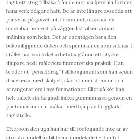
tagit ett steg tillbaka från de mer skulpturala former
hans verk tidigare haft. De är inte längre avsedda att
placeras på golvet mitt i rummet, utan har en
uppenbar hemvist på väggen likt vilken annan
målning som helst. Det är egentligen bara den
bakomliggande duken och spännramen som saknas. I
stället har van Arkel arbetat sig ännu ett stycke
djupare ned i måleriets finmotoriska praktik. Han
breder ut ”penseldrag” i silikongummi som han sedan
dissekerar med skalpell, skär i tunna strimlor och
arrangerar om i nya formationer. Eller så kör han
helt enkelt sin färgindränkta gummimassa genom en
pastamaskin och ”målar” med hjälp av färgglada
tagliatelle.
Eftersom den ugn han har till förfogande inte är av
största modell är bilderna uppdelade i ett antal