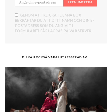
PRENUMERERA
GENOM ATT KLICKA I DENNA BOX
BEKRÄFTAR DU ATT DITT NAMN OCH DIN E-
POSTADRESS SOM DU ANGIVIT I
FORMULÄRET FÅR LAGRAS PÅ VÅR SERVER.
DU KAN OCKSÅ VARA INTRESSERAD AV...