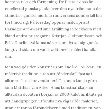
herrans tukt och förmaning. De flesta av oss är
emellertid ganska glada över den nya frihet som de
stundtals ganska murkna ramverkens sönderfall har
fört med sig. På torsdag öppnar måleripriset
Carnegie Art Award sin utställning i Stockholm med
bland andra pristagarna Kristjan Gudmundsson och
Felix Gmelin, två konstnärer som flyttat sig ganska
långt vid sidan om vad traditionellt måleri handlar
om.
Men vad gör den konstnär som ändå vill bli kvar i en
målerisk tradition, utan att fördenskull fastna i
alltmer slitna konventioner? Tja, man kan ju göra
som Matthias van Arkel. Hans konstnärskap har
alltsedan debuten i början av 2000-talet inriktats på
att handgripligen utforska nya vägar för måleriet,
utan att tappa förbindelserna med traditionen. van