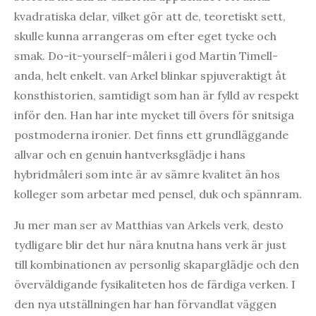
kvadratiska delar, vilket gör att de, teoretiskt sett,
skulle kunna arrangeras om efter eget tycke och
smak. Do-it-yourself-måleri i god Martin Timell-
anda, helt enkelt. van Arkel blinkar spjuveraktigt åt
konsthistorien, samtidigt som han är fylld av respekt
inför den. Han har inte mycket till övers för snitsiga
postmoderna ironier. Det finns ett grundläggande
allvar och en genuin hantverksglädje i hans
hybridmåleri som inte är av sämre kvalitet än hos
kolleger som arbetar med pensel, duk och spännram.
Ju mer man ser av Matthias van Arkels verk, desto
tydligare blir det hur nära knutna hans verk är just
till kombinationen av personlig skaparglädje och den
överväldigande fysikaliteten hos de färdiga verken. I
den nya utställningen har han förvandlat väggen