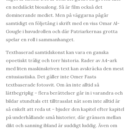
en nedsläckt biosalong. Så är film också det
dominerande mediet. Men på väggarna pågår
samtidigt en följetång i skrift med en viss Omar Al-
Gougle i huvudrollen och där Patriarkernas grotta
spelar en roll i sammanhanget.
Textbaserad samtidskonst kan vara en ganska
opoetiskt trälig och torr historia. Rader av A4-ark
med liten maskinskriven text kan avskräcka den mest
entusiastiska. Det gäller inte Omer Fasts
textbaserade fotosvit. Om än inte alltid så
lättbegriplig – flera berättelser går in i varandra och
bildar stundtals ett tilltrasslat nät som inte alltid är
så enkelt att reda ut – bjuder den kapitel efter kapitel
på underhållande små historier, där gränsen mellan
dikt och sanning ibland är suddigt luddig. Även om