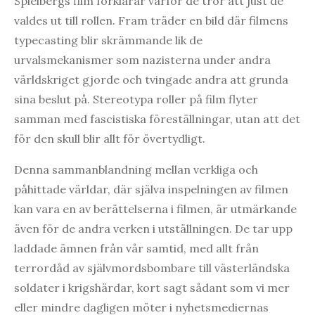
Spielbergs film förklarar varför de tror att just de
valdes ut till rollen. Fram träder en bild där filmens
typecasting blir skrämmande lik de
urvalsmekanismer som nazisterna under andra
världskriget gjorde och tvingade andra att grunda
sina beslut på. Stereotypa roller på film flyter
samman med fascistiska föreställningar, utan att det
för den skull blir allt för övertydligt.
Denna sammanblandning mellan verkliga och
påhittade världar, där själva inspelningen av filmen
kan vara en av berättelserna i filmen, är utmärkande
även för de andra verken i utställningen. De tar upp
laddade ämnen från vår samtid, med allt från
terrordåd av självmordsbombare till västerländska
soldater i krigshärdar, kort sagt sådant som vi mer
eller mindre dagligen möter i nyhetsmediernas