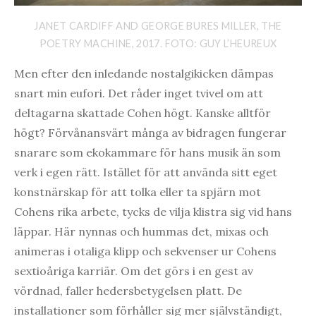
JANET CARDIFF AND GEORGE BURES MILLER, THE
POETRY MACHINE, 2017. FOTO: GUY L’HEUREUX
Men efter den inledande nostalgikicken dämpas
snart min eufori. Det råder inget tvivel om att
deltagarna skattade Cohen högt. Kanske alltför
högt? Förvånansvärt många av bidragen fungerar
snarare som ekokammare för hans musik än som
verk i egen rätt. Istället för att använda sitt eget
konstnärskap för att tolka eller ta spjärn mot
Cohens rika arbete, tycks de vilja klistra sig vid hans
läppar. Här nynnas och hummas det, mixas och
animeras i otaliga klipp och sekvenser ur Cohens
sextioåriga karriär. Om det görs i en gest av
vördnad, faller hedersbetygelsen platt. De
installationer som förhåller sig mer självständigt,