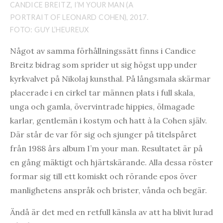
CANDICE BREITZ, I’M YOUR MAN (A
PORTRAIT OF LEONARD COHEN), 2017.
FOTO: GUY L’HEUREUX
Något av samma förhållningssätt finns i Candice
Breitz bidrag som sprider ut sig högst upp under
kyrkvalvet på Nikolaj kunsthal. På långsmala skärmar
placerade i en cirkel tar männen plats i full skala,
unga och gamla, övervintrade hippies, ölmagade
karlar, gentlemän i kostym och hatt à la Cohen själv.
Där står de var för sig och sjunger på titelspåret
från 1988 års album I’m your man. Resultatet är på
en gång mäktigt och hjärtskärande. Alla dessa röster
formar sig till ett komiskt och rörande epos över
manlighetens anspråk och brister, vånda och begär.
Ändå är det med en retfull känsla av att ha blivit lurad