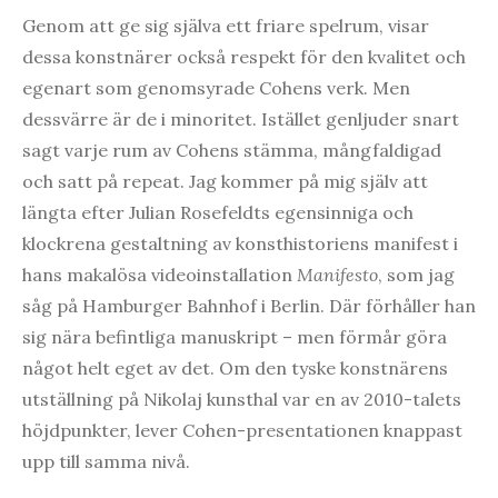
Genom att ge sig själva ett friare spelrum, visar
dessa konstnärer också respekt för den kvalitet och
egenart som genomsyrade Cohens verk. Men
dessvärre är de i minoritet. Istället genljuder snart
sagt varje rum av Cohens stämma, mångfaldigad
och satt på repeat. Jag kommer på mig själv att
längta efter Julian Rosefeldts egensinniga och
klockrena gestaltning av konsthistoriens manifest i
hans makalösa videoinstallation
Manifesto
, som jag
såg på Hamburger Bahnhof i Berlin. Där förhåller han
sig nära befintliga manuskript – men förmår göra
något helt eget av det. Om den tyske konstnärens
utställning på Nikolaj kunsthal var en av 2010-talets
höjdpunkter, lever Cohen-presentationen knappast
upp till samma nivå.