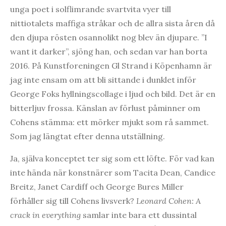
unga poet i solflimrande svartvita vyer till
nittiotalets maffiga stråkar och de allra sista åren då
den djupa rösten osannolikt nog blev än djupare. ”I
want it darker”, sjöng han, och sedan var han borta
2016. På Kunstforeningen Gl Strand i Köpenhamn är
jag inte ensam om att bli sittande i dunklet inför
George Foks hyllningscollage i ljud och bild. Det är en
bitterljuv frossa. Känslan av förlust påminner om
Cohens stämma: ett mörker mjukt som rå sammet.
Som jag längtat efter denna utställning.
Ja, själva konceptet ter sig som ett löfte. För vad kan
inte hända när konstnärer som Tacita Dean, Candice
Breitz, Janet Cardiff och George Bures Miller
förhåller sig till Cohens livsverk?
Leonard Cohen: A
crack in everything
samlar inte bara ett dussintal