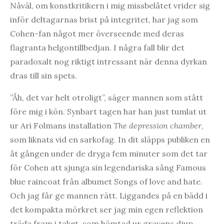
Nåväl, om konstkritikern i mig missbelåtet vrider sig
inför deltagarnas brist på integritet, har jag som
Cohen-fan något mer överseende med deras
flagranta helgontillbedjan. I några fall blir det
paradoxalt nog riktigt intressant när denna dyrkan
dras till sin spets.
”Åh, det var helt otroligt”, säger mannen som stått
före mig i kön. Synbart tagen har han just tumlat ut
ur Ari Folmans installation
The depression chamber
,
som liknats vid en sarkofag. In dit släpps publiken en
åt gången under de dryga fem minuter som det tar
för Cohen att sjunga sin legendariska sång Famous
blue raincoat från albumet Songs of love and hate.
Och jag får ge mannen rätt. Liggandes på en bädd i
det kompakta mörkret ser jag min egen reflektion
träda fram i taket, som hämtad ur gravens djup.