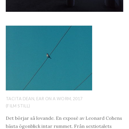
TACITA DEAN, EAR ON A WORM, 2017
(FILM STILL)
Det börjar så lovande. En exposé av Leonard Cohens
bästa ögonblick intar rummet. Från sextiotalets