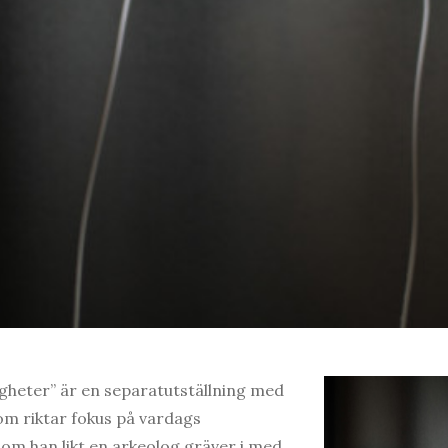
ligheter” är en separatutställning med
om riktar fokus på vardags
som han likt en arkeolog gräver i med