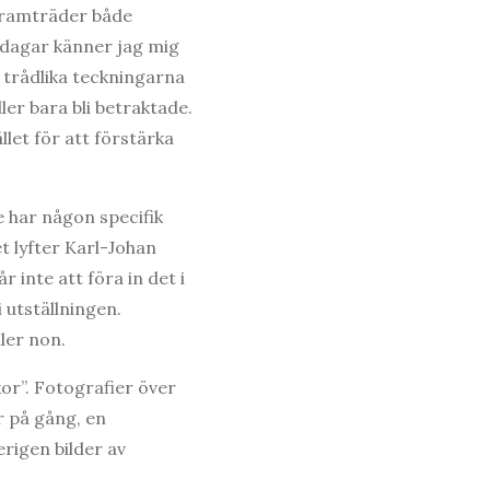
framträder både
 dagar känner jag mig
l trådlika teckningarna
ller bara bli betraktade.
let för att förstärka
 har någon specifik
t lyfter Karl-Johan
 inte att föra in det i
 utställningen.
ler non.
or”. Fotografier över
r på gång, en
rigen bilder av