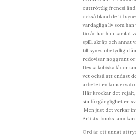
outtröttlig frenesi än
också bland de till syn
vardagliga liv som han
tio år har han samlat
spill, skräp och annat v
till synes obetydliga l
redovisar noggrant or
Dessa kubiska lådor som
vet också att endast 
arbete i en konservato
Här krockar det rejält
sin förgänglighet en sv
Men just det verkar in
Artists’ books som kan
Ord är ett annat uttry