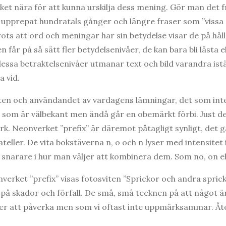
et nära för att kunna urskilja dess mening. Gör man det 
 upprepat hundratals gånger och längre fraser som ”vissa
ots att ord och meningar har sin betydelse visar de på hål
 får på så sätt fler betydelsenivåer, de kan bara bli lästa e
a betraktelsenivåer utmanar text och bild varandra istäl
a vid.
ten och användandet av vardagens lämningar, det som inte
et som är välbekant men ändå går en obemärkt förbi. Just de
rk. Neonverket ”prefix” är däremot påtagligt synligt, det går
eller. De vita bokstäverna n, o och n lyser med intensitet i
 snarare i hur man väljer att kombinera dem. Som no, on el
rket ”prefix” visas fotosviten ”Sprickor och andra sprick
på skador och förfall. De små, små tecknen på att något ä
 att påverka men som vi oftast inte uppmärksammar. Åte