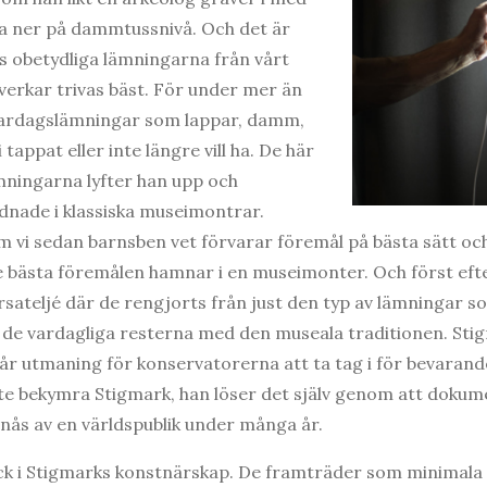
da ner på dammtussnivå. Och det är
es obetydliga lämningarna från vårt
 verkar trivas bäst. För under mer än
 vardagslämningar som lappar, damm,
i tappat eller inte längre vill ha. De här
ämningarna lyfter han upp och
dnade i klassiska museimontrar.
 vi sedan barnsben vet förvarar föremål på bästa sätt och 
de bästa föremålen hamnar i en museimonter. Och först e
rsateljé där de rengjorts från just den typ av lämningar s
, de vardagliga resterna med den museala traditionen. Stig
år utmaning för konservatorerna att ta tag i för bevarande 
te bekymra Stigmark, han löser det själv genom att dokume
 nås av en världspublik under många år.
ck i Stigmarks konstnärskap. De framträder som minimala 