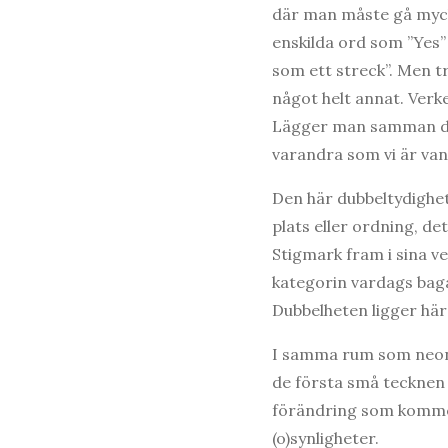
där man måste gå myck
enskilda ord som ”Yes”
som ett streck”. Men tr
något helt annat. Verken
Lägger man samman dess
varandra som vi är van
Den här dubbeltydighe
plats eller ordning, d
Stigmark fram i sina ve
kategorin vardags bagat
Dubbelheten ligger här
I samma rum som neonve
de första små tecknen 
förändring som kommer
(o)synligheter.