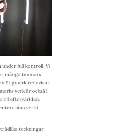
under full kontroll. Vi
fter många timmars
om Stigmark redovisar.
marks verk är också i
till eftervärlden.
ntera sina verk i
trådlika teckningar