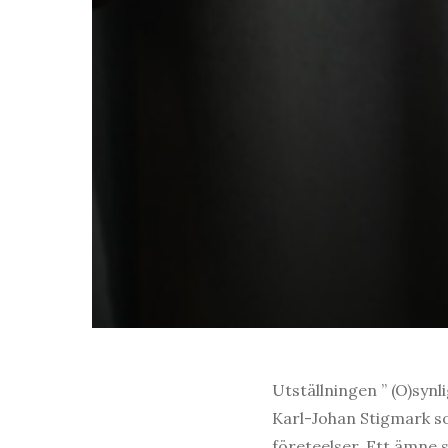
Utställningen ” (O)syn
Karl-Johan Stigmark s
företeelser. Ett ämne 