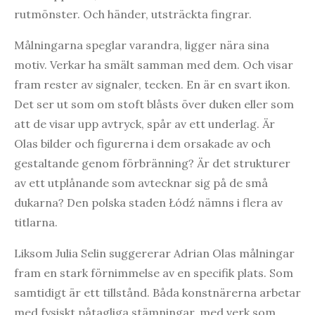
rutmönster. Och händer, utsträckta fingrar.
Målningarna speglar varandra, ligger nära sina
motiv. Verkar ha smält samman med dem. Och visar
fram rester av signaler, tecken. En är en svart ikon.
Det ser ut som om stoft blåsts över duken eller som
att de visar upp avtryck, spår av ett underlag. Är
Olas bilder och figurerna i dem orsakade av och
gestaltande genom förbränning? Är det strukturer
av ett utplånande som avtecknar sig på de små
dukarna? Den polska staden Łódź nämns i flera av
titlarna.
Liksom Julia Selin suggererar Adrian Olas målningar
fram en stark förnimmelse av en specifik plats. Som
samtidigt är ett tillstånd. Båda konstnärerna arbetar
med fysiskt påtagliga stämningar, med verk som