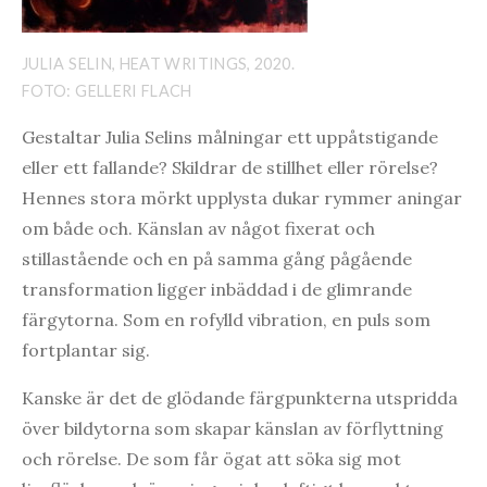
JULIA SELIN, HEAT WRITINGS, 2020.
FOTO: GELLERI FLACH
Gestaltar Julia Selins målningar ett uppåtstigande
eller ett fallande? Skildrar de stillhet eller rörelse?
Hennes stora mörkt upplysta dukar rymmer aningar
om både och. Känslan av något fixerat och
stillastående och en på samma gång pågående
transformation ligger inbäddad i de glimrande
färgytorna. Som en rofylld vibration, en puls som
fortplantar sig.
Kanske är det de glödande färgpunkterna utspridda
över bildytorna som skapar känslan av förflyttning
och rörelse. De som får ögat att söka sig mot