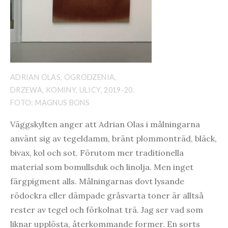
ADRIAN OLAS, OGRODZENIA,
DRZEWA, KOMINY, ULICY, 2019-20.
FOTO: MAGNUS BONS
Väggskylten anger att Adrian Olas i målningarna
använt sig av tegeldamm, bränt plommonträd, bläck,
bivax, kol och sot. Förutom mer traditionella
material som bomullsduk och linolja. Men inget
färgpigment alls. Målningarnas dovt lysande
rödockra eller dämpade gråsvarta toner är alltså
rester av tegel och förkolnat trä. Jag ser vad som
liknar upplösta, återkommande former. En sorts