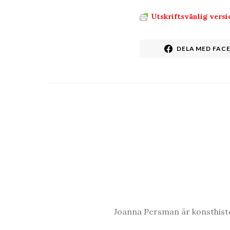
Utskriftsvänlig versi
DELA MED FAC
Joanna Persman är konsthisto