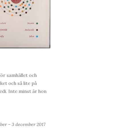
för samhället och
et och så lite på
di. Inte minst är hon
mber – 3 december 2017