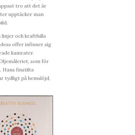
appast tro att det är
efter upptäcker man
ild.
injer och kraftfulla
ess offer infinner sig
rade kamrater.
ljemåleriet, som för
 Hans finstilta
ar tydligt på hemslöjd,