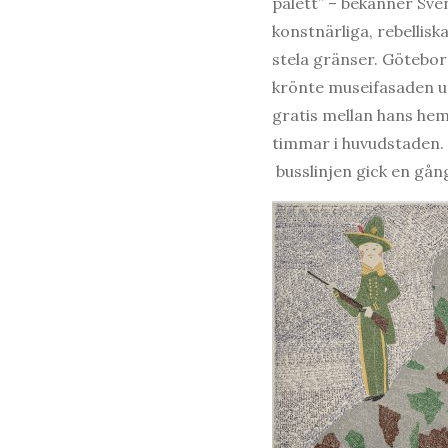
palett” – bekänner Sven
konstnärliga, rebellis
stela gränser. Götebo
krönte museifasaden u
gratis mellan hans hem
timmar i huvudstaden. 
busslinjen gick en gång