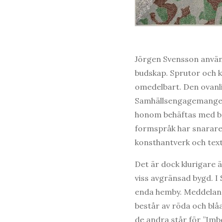
Jörgen Svensson använde
budskap. Sprutor och k
omedelbart. Den ovanl
Samhällsengagemanget 
honom behäftas med bor
formspråk har snarare s
konsthantverk och text
Det är dock klurigare ä
viss avgränsad bygd. I
enda hemby. Meddelan
består av röda och blåa
de andra står för ”Imbe