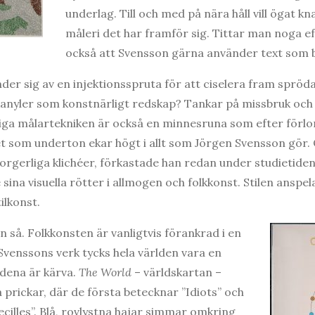
underlag. Till och med på nära håll vill ögat kn
måleri det har framför sig. Tittar man noga 
också att Svensson gärna använder text som b
r sig av en injektionsspruta för att ciselera fram spröda l
anyler som konstnärligt redskap? Tankar på missbruk och d
iga målartekniken är också en minnesruna som efter förlo
som underton ekar högt i allt som Jörgen Svensson gör. O
gerliga klichéer, förkastade han redan under studietiden.
ina visuella rötter i allmogen och folkkonst. Stilen anspel
ilkonst.
n så. Folkkonsten är vanligtvis förankrad i en
 Svenssons verk tycks hela världen vara en
dena är kärva.
The World
– världskartan –
 prickar, där de första betecknar ”Idiots” och
cilles”. Blå, rovlystna hajar simmar omkring