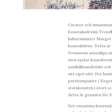
Curator och museiman.
Konstakademin Trondhei
kulturminister Margot 
konstaktivist. Detta ä
Svenssons ansenliga me
men spelar konsekvent
samhällsanalytiskt och 
sitt eget sätt. Det ha
partisympatier i Jörge
statskonsten i stort 
detta är grunden för Sv
Det ensamma konstnärsg