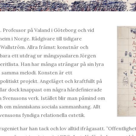
 Professor på Valand i Göteborg och vid
m i Norge. Rådgivare till tidigare
Wallström. Allra främst: konstnär och
r bara ett utdrag ur mångsysslaren Jörgen
ritlista. Han har många strängar på sin lyra
 samma melodi. Konsten är ett
politiskt projekt. Angeläget och kraftfullt på
ndlar dock knappast om några hårdefinierade
n Svenssons verk. Istället blir man påmind om
och om människans sociala sammanhang. Allt
enssons fyndiga relationella estetik.
eniet har han tack och lov alltid ifrågasatt. ”Offentlighe