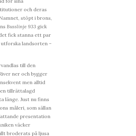
nd för sina
titutioner och deras
 Namnet, stöpt i brons,
ons
Busslinje 933
gick
et fick stanna ett par
 utforska landsorten –
vandlas till den
River ner och bygger
nsekvent men alltid
en tillrättalagd
a länge. Just nu finns
sons måleri, som sällan
mfattande presentation
kniken väcker
lt broderats på ljusa