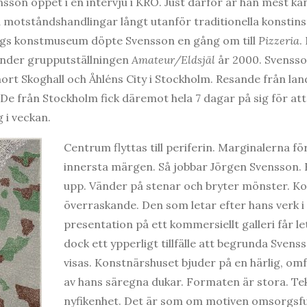
sson öppet i en intervju i KRO. Just därför är han mest kä
ka motståndshandlingar långt utanför traditionella konstins
rgs konstmuseum döpte Svensson en gång om till
Pizzeria
.
nder grupputställningen
Amateur/Eldsjäl
år 2000. Svenss
ort Skoghall och Åhléns City i Stockholm. Resande från land
De från Stockholm fick däremot hela 7 dagar på sig för att
 i veckan.
Centrum flyttas till periferin. Marginalerna för
innersta märgen. Så jobbar Jörgen Svensson. 
upp. Vänder på stenar och bryter mönster. Ko
överraskande. Den som letar efter hans verk i 
presentation på ett kommersiellt galleri får let
dock ett ypperligt tillfälle att begrunda Svens
visas. Konstnärshuset bjuder på en härlig, o
av hans säregna dukar. Formaten är stora. Te
nyfikenhet. Det är som om motiven omsorgsful