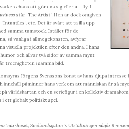
varken chans att gömma sig eller att fly. I
Business
står ”The Artist”. Hen är dock omgiven
 ”Intantiles”, etc. Det är svårt att ta illa upp
 med samma tumstock. Istället för de
a, så vanliga i allmogekonsten, avfyrar
a visuella projektilen efter den andra. I hans
är humor och allvar två sidor av samma mynt.
 är treenigheten i samma bild.
nomsyras Jörgens Svenssons konst av hans djupa intresse 
och innehåll påminner hans verk om att människan är så myck
på världskartan och en seriefigur i en kollektiv dramakome
i ett globalt politiskt spel.
Konstnärshuset, Smålandsgatan 7. Utställningen pågår 9 nove