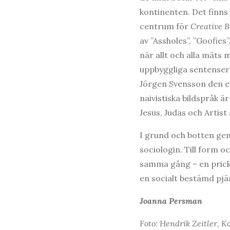
kontinenten. Det finns 
centrum för
Creative 
av ”Assholes”, ”Goofies”,
när allt och alla mäts
uppbyggliga sentensern
Jörgen Svensson den en
naivistiska bildspråk 
Jesus, Judas och Artist
I grund och botten ge
sociologin. Till form 
samma gång – en prick 
en socialt bestämd pjäs 
Joanna Persman
Foto: Hendrik Zeitler, 