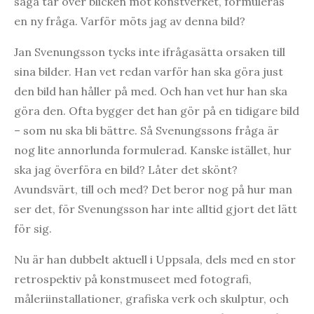
säga tar över blicken mot konstverket, formuleras
en ny fråga. Varför möts jag av denna bild?
Jan Svenungsson tycks inte ifrågasätta orsaken till
sina bilder. Han vet redan varför han ska göra just
den bild han håller på med. Och han vet hur han ska
göra den. Ofta bygger det han gör på en tidigare bild
– som nu ska bli bättre. Så Svenungssons fråga är
nog lite annorlunda formulerad. Kanske istället, hur
ska jag överföra en bild? Låter det skönt?
Avundsvärt, till och med? Det beror nog på hur man
ser det, för Svenungsson har inte alltid gjort det lätt
för sig.
Nu är han dubbelt aktuell i Uppsala, dels med en stor
retrospektiv på konstmuseet med fotografi,
måleriinstallationer, grafiska verk och skulptur, och