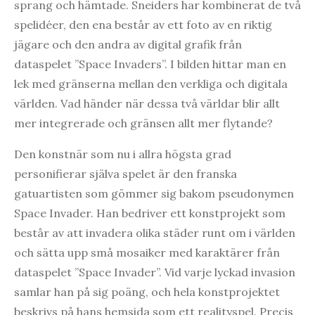
sprang och hämtade. Sneiders har kombinerat de två
spelidéer, den ena består av ett foto av en riktig
jägare och den andra av digital grafik från
dataspelet ”Space Invaders”. I bilden hittar man en
lek med gränserna mellan den verkliga och digitala
världen. Vad händer när dessa två världar blir allt
mer integrerade och gränsen allt mer flytande?
Den konstnär som nu i allra högsta grad
personifierar själva spelet är den franska
gatuartisten som gömmer sig bakom pseudonymen
Space Invader. Han bedriver ett konstprojekt som
består av att invadera olika städer runt om i världen
och sätta upp små mosaiker med karaktärer från
dataspelet ”Space Invader”. Vid varje lyckad invasion
samlar han på sig poäng, och hela konstprojektet
beskrivs på hans hemsida som ett realityspel. Precis