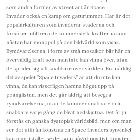
som andra former av street art är Space
Invader också en kamp om gaturummet. Här är det
populärkulturen som invaderar städerna och
försöker infiltrera de kommersiella krafterna som
nästan har monopol på den bildvärld som visas.
Rymdvarelserna, i form av små mosaiker, blir här en
överväldig kraft som man inte kan vinna över, utan
de sprider sig allt snabbare över världen. En märklig
del av spelet ”Space Invaders” är att du inte kan
vinna, du kan visserligen hamna högst upp på
poänglistan, men det går aldrig att besegra
rymdvarelserna, utan de kommer snabbare och
snabbare varje gång de blivit nedskjutna. Det är ju
förstås en ganska dystopisk världsbild, men om man
ser det utifrån konstnären Space Invaders synvinkel
kan man istället se det som något positivt, konsten