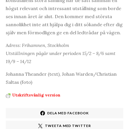
konsthallens stora samling har de satt samman en
högst relevant och intressant utställning som borde
ses innan året är slut. Den kommer med största
sannolikhet inte att hjälpa dig i ditt sökande efter dig
själv men förmodligen ge en del ledtrådar på vägen.
A
dress: Frihamnen, Stockholm
Utställningen pågår under perioden 15/2 – 8/6 samt
19/9 – 14/12
Johanna Theander (text), Johan Warden/Christian
Saltas (foto)
Utskriftsvänlig version
DELA MED FACEBOOK
TWEETA MED TWITTER