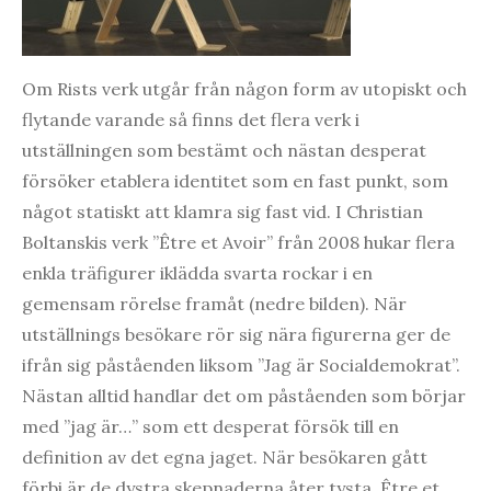
Om Rists verk utgår från någon form av utopiskt och
flytande varande så finns det flera verk i
utställningen som bestämt och nästan desperat
försöker etablera identitet som en fast punkt, som
något statiskt att klamra sig fast vid. I Christian
Boltanskis verk ”Être et Avoir” från 2008 hukar flera
enkla träfigurer iklädda svarta rockar i en
gemensam rörelse framåt (nedre bilden). När
utställnings besökare rör sig nära figurerna ger de
ifrån sig påståenden liksom ”Jag är Socialdemokrat”.
Nästan alltid handlar det om påståenden som börjar
med ”jag är…” som ett desperat försök till en
definition av det egna jaget. När besökaren gått
förbi är de dystra skepnaderna åter tysta. Être et