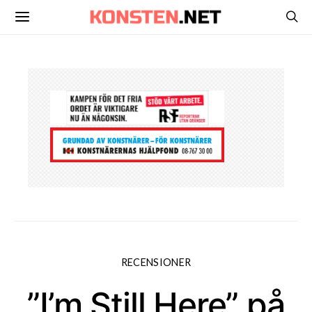
RECENSIONER
”I’m Still Here” på