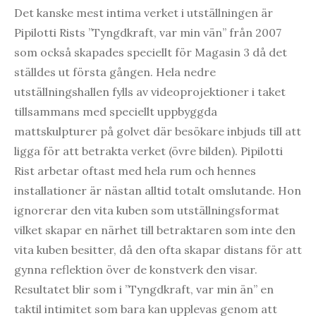
Det kanske mest intima verket i utställningen är
Pipilotti Rists ”Tyngdkraft, var min vän” från 2007
som också skapades speciellt för Magasin 3 då det
ställdes ut första gången. Hela nedre
utställningshallen fylls av videoprojektioner i taket
tillsammans med speciellt uppbyggda
mattskulpturer på golvet där besökare inbjuds till att
ligga för att betrakta verket (övre bilden). Pipilotti
Rist arbetar oftast med hela rum och hennes
installationer är nästan alltid totalt omslutande. Hon
ignorerar den vita kuben som utställningsformat
vilket skapar en närhet till betraktaren som inte den
vita kuben besitter, då den ofta skapar distans för att
gynna reflektion över de konstverk den visar.
Resultatet blir som i ”Tyngdkraft, var min än” en
taktil intimitet som bara kan upplevas genom att