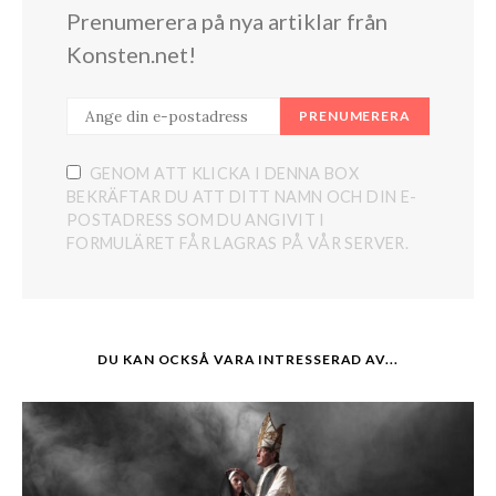
Prenumerera på nya artiklar från
Konsten.net!
PRENUMERERA
GENOM ATT KLICKA I DENNA BOX
BEKRÄFTAR DU ATT DITT NAMN OCH DIN E-
POSTADRESS SOM DU ANGIVIT I
FORMULÄRET FÅR LAGRAS PÅ VÅR SERVER.
DU KAN OCKSÅ VARA INTRESSERAD AV...