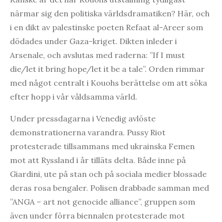
närmar sig den politiska världsdramatiken? Här, och
i en dikt av palestinske poeten Refaat al-Areer som
dödades under Gaza-kriget. Dikten inleder i
Arsenale, och avslutas med raderna: ”If I must
die/let it bring hope/let it be a tale”. Orden rimmar
med något centralt i Kouohs berättelse om att söka
efter hopp i vår våldsamma värld.
Under pressdagarna i Venedig avlöste
demonstrationerna varandra. Pussy Riot
protesterade tillsammans med ukrainska Femen
mot att Ryssland i år tilläts delta. Både inne på
Giardini, ute på stan och på sociala medier blossade
deras rosa bengaler. Polisen drabbade samman med
”ANGA – art not genocide alliance”, gruppen som
även under förra biennalen protesterade mot