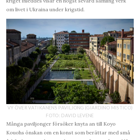
kriget inleddes visar en högst sevärd samling verk
om livet i Ukraina under krigstid.
VY ÖVER VATIKANENS PAVILJONG (GIARDINO MISTICO)
FOTO: DAVID LEVENE
Många paviljonger försöker knyta an till Koyo
Kouohs önskan om en konst som berättar med små