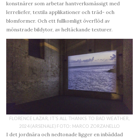
konstnärer som arbetar hantverksmässigt med
lerreliefer, textila applikationer och träd- och
blomformer. Och ett fullkomligt överflöd av
mönstrade bildytor, av heltäckande texturer.
FLORENCE LAZAR, IT’S ALL THANKS TO BAD WEATHER,
2024 (ARSENALE) FOTO: MARCO ZORZANELLO
I det jordnära och nedtonade ligger en inbäddad