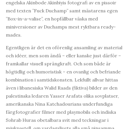
engelska Akinbode Akinbiyis fotografi av en pissoir
med texten ”Fuck Duchamp” samt mästarens egen
”Box-in-a-valise”, en hopfällbar väska med
miniversioner av Duchamps mest ryktbara ready-
mades.
Egentligen är det en oförenlig ansamling av material
och idéer, men som ändå – eller kanske just därför –
framkallar visuell sprängkraft. Och som både är
högtidlig och humoristisk – en ovanlig och befriande
kombination i samtidskonsten. Lekfullt allvar hittas
även i libanesiska Walid Raads (fiktiva) bilder av den
palestinska ledaren Yasser Arafats olika sovplatser,
amerikanska Nina Katchadourians underfundiga
färgfotografier filmer med playmobils och indiska
Sohrab Huras obetalbara svit med teckningar i
mjukpastell, om vardagslivets alla små pinsamma