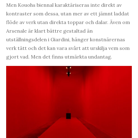
Men Kouohs biennal karaktäriseras inte direkt av
kontraster som dessa, utan mer av ett jämnt laddat
flöde av verk utan direkta toppar och dalar. Även om
Arsenale är klart bättre gestaltad än
utställningsdelen i Giardini, hänger konstnärernas
verk tätt och det kan vara svårt att urskilja vem som
gjort vad. Men det finns utmärkta undantag.