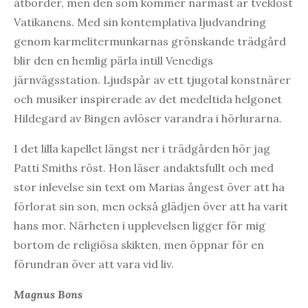
åtbörder, men den som kommer närmast är tveklöst
Vatikanens. Med sin kontemplativa ljudvandring
genom karmelitermunkarnas grönskande trädgård
blir den en hemlig pärla intill Venedigs
järnvägsstation. Ljudspår av ett tjugotal konstnärer
och musiker inspirerade av det medeltida helgonet
Hildegard av Bingen avlöser varandra i hörlurarna.
I det lilla kapellet längst ner i trädgården hör jag
Patti Smiths röst. Hon läser andaktsfullt och med
stor inlevelse sin text om Marias ångest över att ha
förlorat sin son, men också glädjen över att ha varit
hans mor. Närheten i upplevelsen ligger för mig
bortom de religiösa skikten, men öppnar för en
förundran över att vara vid liv.
Magnus Bons