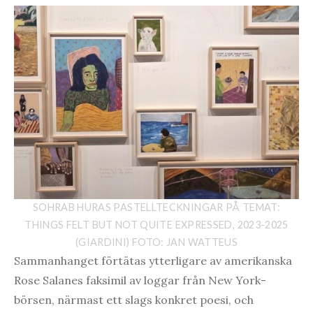
SOHRAB HURAS PASTELLTECKNINGAR PÅ TEMAT:
THINGS FELT BUT NOT QUITE EXPRESSED, 2023-2025
(GIARDINI) FOTO: JAN WATTEUS
Sammanhanget förtätas ytterligare av amerikanska
Rose Salanes faksimil av loggar från New York-
börsen, närmast ett slags konkret poesi, och