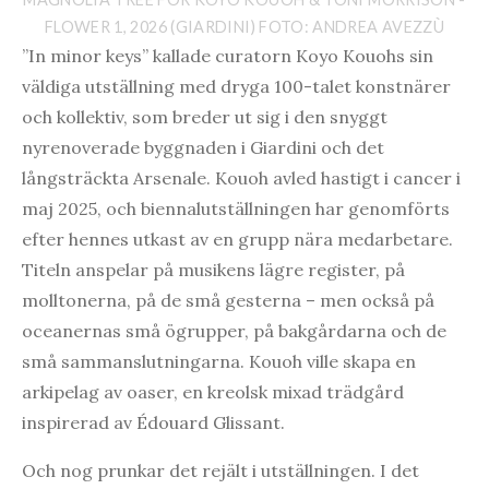
FLOWER 1, 2026 (GIARDINI) FOTO: ANDREA AVEZZÙ
”In minor keys” kallade curatorn Koyo Kouohs sin
väldiga utställning med dryga 100-talet konstnärer
och kollektiv, som breder ut sig i den snyggt
nyrenoverade byggnaden i Giardini och det
långsträckta Arsenale. Kouoh avled hastigt i cancer i
maj 2025, och biennalutställningen har genomförts
efter hennes utkast av en grupp nära medarbetare.
Titeln anspelar på musikens lägre register, på
molltonerna, på de små gesterna – men också på
oceanernas små ögrupper, på bakgårdarna och de
små sammanslutningarna. Kouoh ville skapa en
arkipelag av oaser, en kreolsk mixad trädgård
inspirerad av Édouard Glissant.
Och nog prunkar det rejält i utställningen. I det