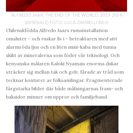
ALFREDO JAAR, THE END OF THE WORLD, 2023-2024
(ARSENALE) FOTO: LUCA ZAMBELLI BAIS
Chilenskfödda Alfredo Jaars rumsinstallation
omsluter – och ruskar liv i – betraktaren med sitt
alarmröda ljus och en liten mini-kaba med tunna
skikt av mineralerna som föder vår teknologi. Och
kenyanska målaren Kaloki Nyamais enorma dukar
sträcker sig mellan tak och golv, fårade av tråd som
tecknar konturer av folksamlingar. Fragmenterade
färgstarka bilder där både målningarnas fram- och
baksidor minner om uppror och familjeband.