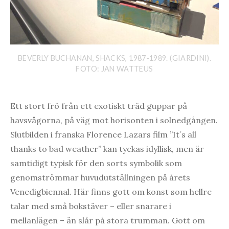
BEVERLY BUCHANAN, SHACKS, 1987-1989. (GIARDINI).
FOTO: JAN WATTEUS
Ett stort frö från ett exotiskt träd guppar på
havsvågorna, på väg mot horisonten i solnedgången.
Slutbilden i franska Florence Lazars film ”It´s all
thanks to bad weather” kan tyckas idyllisk, men är
samtidigt typisk för den sorts symbolik som
genomströmmar huvudutställningen på årets
Venedigbiennal. Här finns gott om konst som hellre
talar med små bokstäver – eller snarare i
mellanlägen – än slår på stora trumman. Gott om