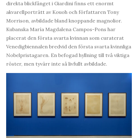
direkta blickfånget i Giardini finns ett enormt
akvarellporträtt av Kouoh och författaren Tony
Morrison, avbildade bland knoppande magnolior.
Kubanska María Magdalena Campos-Pons har
placerat den första svarta kvinnan som curaterat
Venedigbiennalen bredvid den första svarta kvinnliga
Nobelpristagaren. En befogad hyllning till två viktiga
röster, men tyvärr inte så livfullt avbildade.