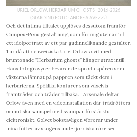
URIEL ORLOW, HERBARIUM GHOSTS , 2016-2026
(GIARDINI) FOTO: ANDREA AVEZZÙ
Och det intima tilltalet upplöses dessutom framför
Campos-Pons gestaltning, som för mig stelnar till
ett idolporträtt av ett par gudinneliknande gestalter.
Tur då att schweiziska Uriel Orlows svit med
bruntonade ”Herbarium ghosts” hänger strax intill.
Hans fotogravyrer bevarar de spröda spåren som
växterna lämnat på pappren som täckt dem i
herbarierna. Spöklika konturer som växelvis
framträder och träder tillbaka. I Arsenale deltar
Orlow även med en videoinstallation där trädrötters
osmotiska samspel med svampar förstärkts
elektroniskt. Golvet bokstavligen vibrerar under
mina fötter av skogens underjordiska rörelser.