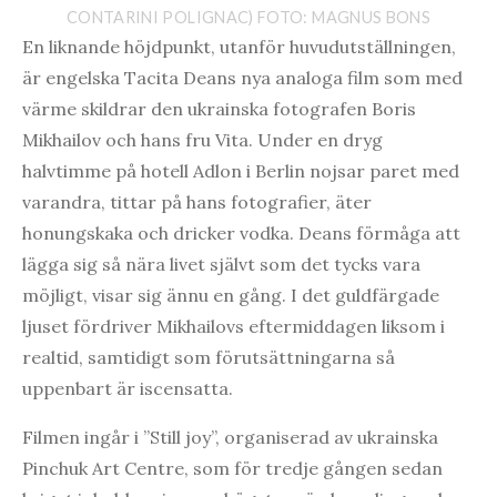
CONTARINI POLIGNAC) FOTO: MAGNUS BONS
En liknande höjdpunkt, utanför huvudutställningen,
är engelska Tacita Deans nya analoga film som med
värme skildrar den ukrainska fotografen Boris
Mikhailov och hans fru Vita. Under en dryg
halvtimme på hotell Adlon i Berlin nojsar paret med
varandra, tittar på hans fotografier, äter
honungskaka och dricker vodka. Deans förmåga att
lägga sig så nära livet självt som det tycks vara
möjligt, visar sig ännu en gång. I det guldfärgade
ljuset fördriver Mikhailovs eftermiddagen liksom i
realtid, samtidigt som förutsättningarna så
uppenbart är iscensatta.
Filmen ingår i ”Still joy”, organiserad av ukrainska
Pinchuk Art Centre, som för tredje gången sedan