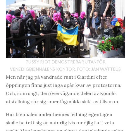
PUSSY RIOT DEMOSTRERAR UTANFÖR
VENEDIGBIENNALENS KONTOR. FOTO: JAN WATTEUS
Men när jag på vandrade runt i Giardini efter
öppningen finns just inga spår kvar av protesterna.
Och, som sagt, den övervägande delen av Kouohs
utställning rör sig i mer lågmälda skikt av tillvaron.
Hur biennalen under hennes ledning egentligen
skulle ha tett sig är naturligtvis omöjligt att veta
exakt. Men kanske ges en glimt i den inledande salen