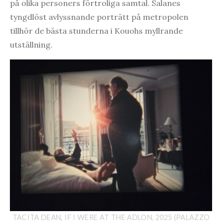
på olika personers förtroliga samtal. Salanes
tyngdlöst avlyssnande porträtt på metropolen
tillhör de bästa stunderna i Kouohs myllrande
utställning.
TACITA DEAN, IF I WERE AT THE ADLON, 2025 (PALAZZO