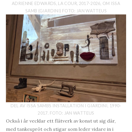
ADRIENNE EDWARDS, LA COUR, 2017-2026, OM ISSA
SAMB (GIARDINI) FOTO: JAN WATTEUS
DEL AV ISSA SAMBS INSTALLATION I GIARDINI, 1990-
2017. FOTO: JAN WATTEUS
Också i år vecklar ett flätverk av konst ut sig där,
med tankespröt och stigar som leder vidare in i