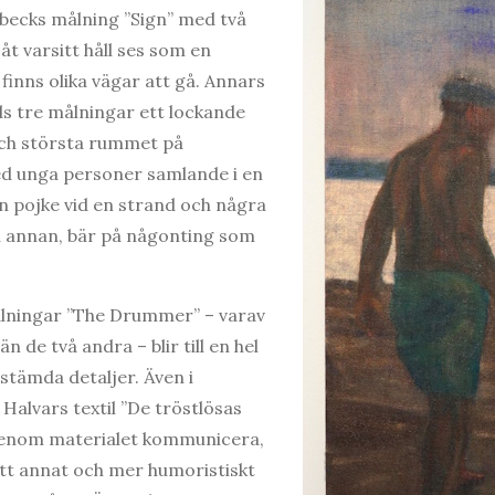
becks målning ”Sign” med två
åt varsitt håll ses som en
finns olika vägar att gå. Annars
s tre målningar ett lockande
 och största rummet på
d unga personer samlande i en
 en pojke vid en strand och några
 annan, bär på någonting som
ålningar ”The Drummer” – varav
n de två andra – blir till en hel
stämda detaljer. Även i
Halvars textil ”De tröstlösas
t genom materialet kommunicera,
tt annat och mer humoristiskt