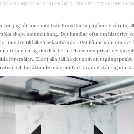
ZCÁRATE LINDBLOM, STILL FRÅN ”BUGHOUSE”, 2026 (KONST/KA
rycken jag får med mig från Konstfacks pågående vårutstäl
försöka skapa sammanhang. Det handlar ofta om historier so
ler mindre tillfälliga bekantskaper. Det känns som om det fi
om att närma sig den lilla berättelsen, den privata erfar
lda föremålen. Eller i alla fall ha det som en utgångspunk
rativa och berättande måleriet fortfarande står sig starkt