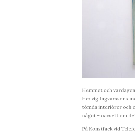
Hemmet och vardagens t
Hedvig Ingvarssons må
tömda interiörer och 
något – oavsett om det 
På Konstfack vid Telef