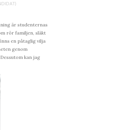
NDIDAT)
lning är studenternas
m rör familjen, släkt
nns en påtaglig vilja
enheten genom
t. Dessutom kan jag
.