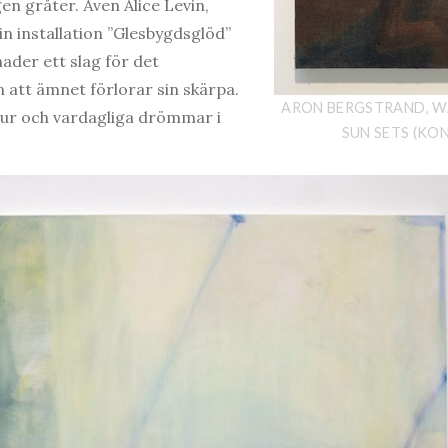
gen gråter. Även Alice Levin,
 sin installation ”Glesbygdsglöd”
ader ett slag för det
n att ämnet förlorar sin skärpa.
ARON BERGSTRAND, W
tur och vardagliga drömmar i
SUN SETS (KO