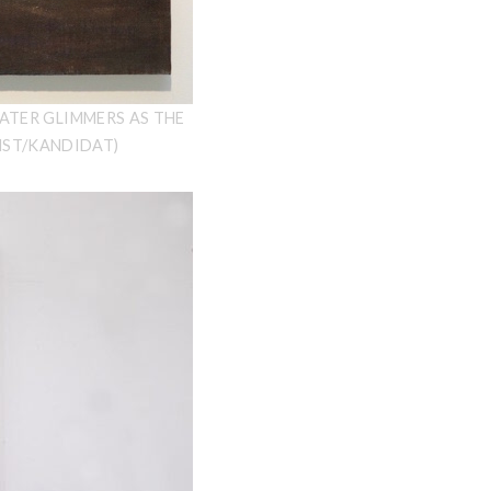
ATER GLIMMERS AS THE
NST/KANDIDAT)