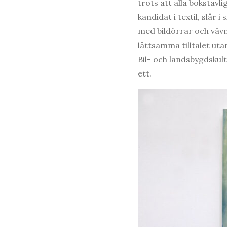
trots att alla bokstavli
kandidat i textil, slår i
med bildörrar och vävn
lättsamma tilltalet uta
Bil- och landsbygdskul
ett.