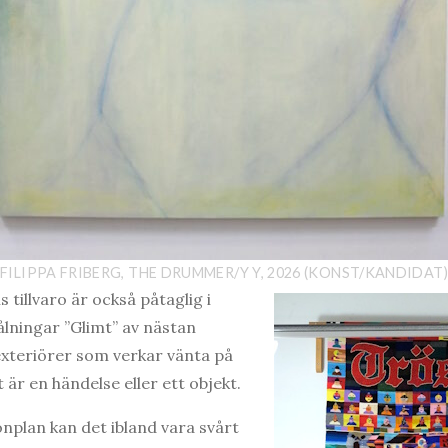
FILIPPA FRIBERG, THE DRUMMER/Y Y, 2026 (KONST/KANDIDAT)
illvaro är också påtaglig i
lningar ”Glimt” av nästan
exteriörer som verkar vänta på
är en händelse eller ett objekt.
onplan kan det ibland vara svårt