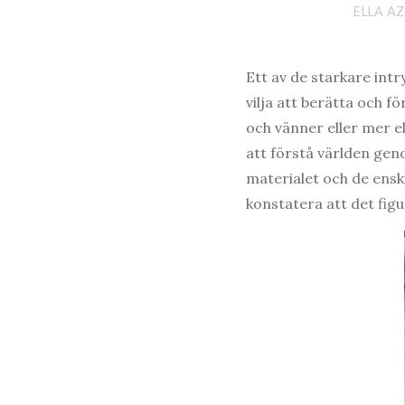
ELLA A
Ett av de starkare int
vilja att berätta och 
och vänner eller mer el
att förstå världen gen
materialet och de enski
konstatera att det figu