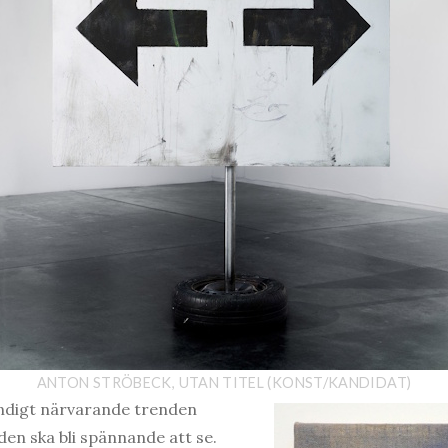
ANTON STRÖBECK, UTAN TITEL (KONST/KANDIDAT)
ändigt närvarande trenden
den ska bli spännande att se.