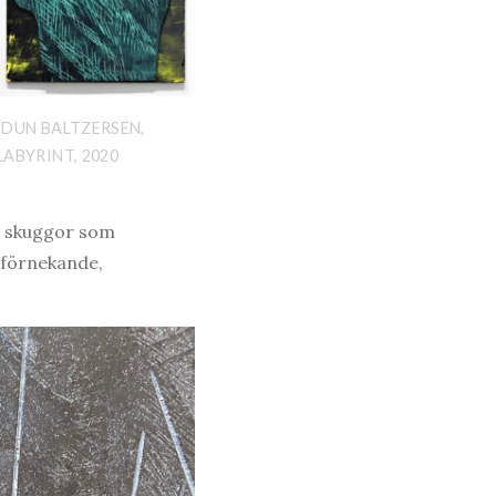
IDUN BALTZERSEN,
LABYRINT, 2020
de skuggor som
: förnekande,