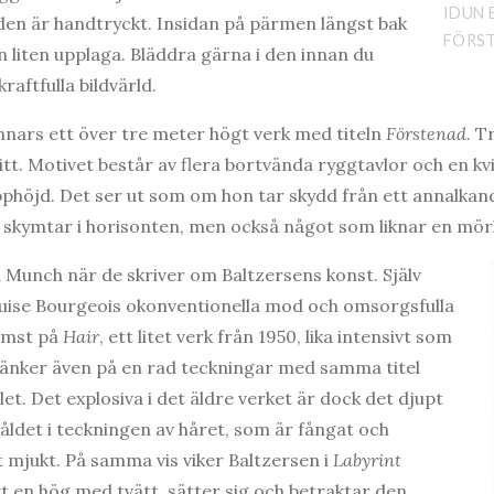
IDUN 
 den är handtryckt. Insidan på pärmen längst bak
FÖRST
n liten upplaga. Bläddra gärna i den innan du
raftfulla bildvärld.
annars ett över tre meter högt verk med titeln
Förstenad
. T
itt. Motivet består av flera bortvända ryggtavlor och en k
höjd. Det ser ut som om hon tar skydd från ett annalkande
t skymtar i horisonten, men också något som liknar en mö
unch när de skriver om Baltzersens konst. Själv
ouise Bourgeois okonventionella mod och omsorgsfulla
rämst på
Hair
, ett litet verk från 1950, lika intensivt som
änker även på en rad teckningar med samma titel
et. Det explosiva i det äldre verket är dock det djupt
ldet i teckningen av håret, som är fångat och
t mjukt. På samma vis viker Baltzersen i
Labyrint
t en hög med tvätt, sätter sig och betraktar den.