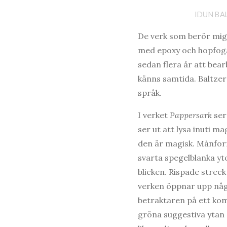
IDUN BA
De verk som berör mig 
med epoxy och hopfog
sedan flera år att bea
känns samtida. Baltzer
språk.
I verket
Pappersark
ser
ser ut att lysa inuti 
den är magisk. Månform
svarta spegelblanka yt
blicken. Rispade streck
verken öppnar upp någ
betraktaren på ett kom
gröna suggestiva ytan e