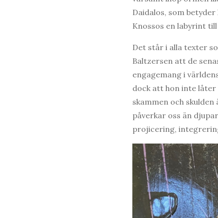
Daidalos, som betyder 
Knossos en labyrint til
Det står i alla texter s
Baltzersen att de sena
engagemang i världens
dock att hon inte låter 
skammen och skulden är
påverkar oss än djupar
projicering, integreri