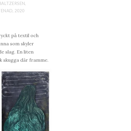
BALTZERSEN,
ENAD, 2020
ryckt på textil och
vinna som skyler
 slag. En liten
rk skugga där framme.