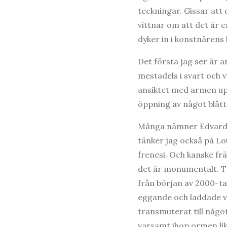
teckningar. Gissar att
vittnar om att det är e
dyker in i konstnärens k
Det första jag ser är 
mestadels i svart och v
ansiktet med armen upp
öppning av något blåt
Många nämner Edvard M
tänker jag också på L
frenesi. Och kanske f
det är monumentalt. T
från början av 2000-tal
eggande och laddade vå
transmuterat till någo
varsamt ihop ormen lik