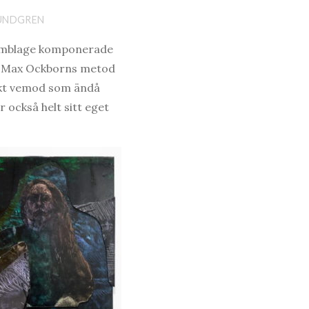
RUNDGREN
emblage komponerade
a Max Ockborns metod
iskt vemod som ändå
också helt sitt eget