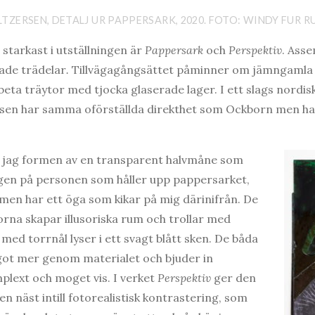
LTZERSEN, DETALJ UR PAPPERSARK, 2020. FOTO: WINDY FUR 
starkast i utställningen är
Pappersark
och
Perspektiv
. Ass
ade trädelar
.
Tillvägagångsättet påminner om jämngaml
rbeta träytor med tjocka glaserade lager. I ett slags nord
sen har samma oförställda direkthet som Ockborn men har 
 jag formen av en transparent halvmåne som
magen på personen som håller upp pappersarket,
en har ett öga som kikar på mig därinifrån. De
orna skapar illusoriska rum och trollar med
 med torrnål lyser i ett svagt blått sken. De båda
ot mer genom materialet och bjuder in
plext och moget vis. I verket
Perspektiv
ger den
n näst intill fotorealistisk kontrastering, som