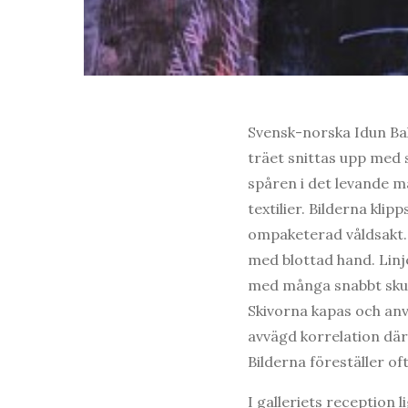
Svensk-norska Idun Bal
träet snittas upp med 
spåren i det levande m
textilier. Bilderna kli
ompaketerad våldsakt.
med blottad hand. Linj
med många snabbt skurn
Skivorna kapas och anv
avvägd korrelation där
Bilderna föreställer o
I galleriets reception 