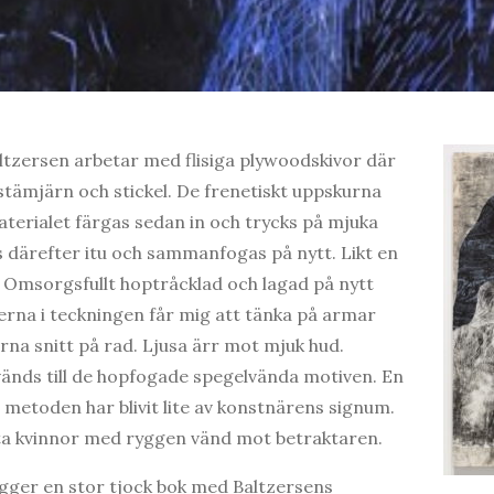
tzersen arbetar med flisiga plywoodskivor där
stämjärn och stickel. De frenetiskt uppskurna
aterialet färgas sedan in och trycks på mjuka
pps därefter itu och sammanfogas på nytt. Likt en
 Omsorgsfullt hoptråcklad och lagad på nytt
erna i teckningen får mig att tänka på armar
a snitt på rad. Ljusa ärr mot mjuk hud.
änds till de hopfogade spegelvända motiven. En
 metoden har blivit lite av konstnärens signum.
fta kvinnor med ryggen vänd mot betraktaren.
ligger en stor tjock bok med Baltzersens