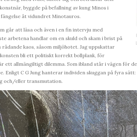
konstnär, byggde på befallning av kung Minos i
l fängelse åt vidundret Minotauros.
om går att läsa och även i en fin intervju med
ste arbetena handlar om en skuld och skam i brist på
 rådande kaos, såsom miljöhotet. Jag uppskattar
konsten bli ett politiskt korrekt bollplank, för
 ett allmängiltigt dilemma. Som ibland står i vägen för 
e. Enligt C G Jung hanterar individen skuggan på fyra sätt
ng och/eller transmutation.