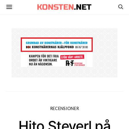
RECENSIONER
Hito Steyerl på