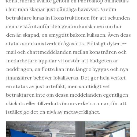
konstruerad kvalité genom en Photoshop onlinekurs
i hur man skapar just oändliga havsvyer. Vi som
betraktare luras in i konstruktionen för att sekunden
senare stå utanför den genom kunskapen om hur
den är skapad, en smygtitt bakom kulissen. Även dess
status som konstverk ifrågasätts. Plötsligt dyker e-
mail och chattmeddelanden mellan konstnären och
medarbetare upp där vi förstår att budgeten är
neddragen, en flotte kan inte längre byggas och nya
finansiärer behöver lokaliseras. Det ger hela verket
en status av just artefakt, men samtidigt vet
betraktaren inte om dessa meddelanden egentligen
skickats eller tillverkats inom verkets ramar, för att
istället ge det en nivå av metaverklighet.