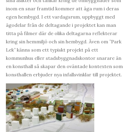
sina åsikter och tankar kring de ombyggnader som
inom en snar framtid kommer att äga rum i deras
egen hembygd. I ett vardagsrum, uppbyggt med
ägodelar från de deltagande i projektet kan man
titta på filmer där de olika deltagarna reflekterar
kring sin hemmiljö och sin hembygd. Även om ”Park
Lek” känns som ett typiskt projekt på ett
kommunhus eller stadsbyggnadskontor snarare än
en konsthall så skapar den oväntade kontexten som
konsthallen erbjuder nya infallsvinklar till projektet.