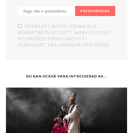
PRENUMERERA
GENOM ATT KLICKA I DENNA BOX
BEKRÄFTAR DU ATT DITT NAMN OCH DIN E-
POSTADRESS SOM DU ANGIVIT I
FORMULÄRET FÅR LAGRAS PÅ VÅR SERVER.
DU KAN OCKSÅ VARA INTRESSERAD AV...