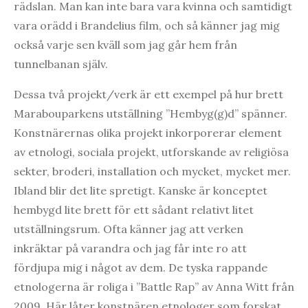
rädslan. Man kan inte bara vara kvinna och samtidigt
vara orädd i Brandelius film, och så känner jag mig
också varje sen kväll som jag går hem från
tunnelbanan själv.
Dessa två projekt/verk är ett exempel på hur brett
Marabouparkens utställning ”Hembyg(g)d” spänner.
Konstnärernas olika projekt inkorporerar element
av etnologi, sociala projekt, utforskande av religiösa
sekter, broderi, installation och mycket, mycket mer.
Ibland blir det lite spretigt. Kanske är konceptet
hembygd lite brett för ett sådant relativt litet
utställningsrum. Ofta känner jag att verken
inkräktar på varandra och jag får inte ro att
fördjupa mig i något av dem. De tyska rappande
etnologerna är roliga i ”Battle Rap” av Anna Witt från
2009. Här låter konstnären etnologer som forskat