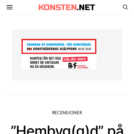
RECENSIONER
”Hembyg(g)d” på