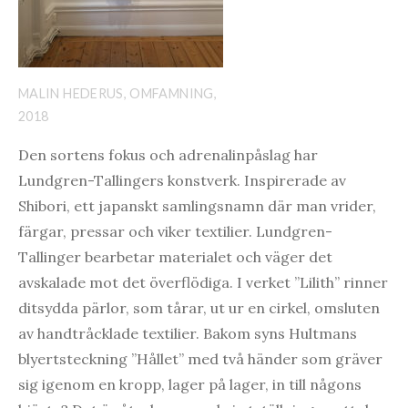
MALIN HEDERUS, OMFAMNING,
2018
Den sortens fokus och adrenalinpåslag har
Lundgren-Tallingers konstverk. Inspirerade av
Shibori, ett japanskt samlingsnamn där man vrider,
färgar, pressar och viker textilier. Lundgren-
Tallinger bearbetar materialet och väger det
avskalade mot det överflödiga. I verket ”Lilith” rinner
ditsydda pärlor, som tårar, ut ur en cirkel, omsluten
av handtråcklade textilier. Bakom syns Hultmans
blyertsteckning ”Hållet” med två händer som gräver
sig igenom en kropp, lager på lager, in till någons