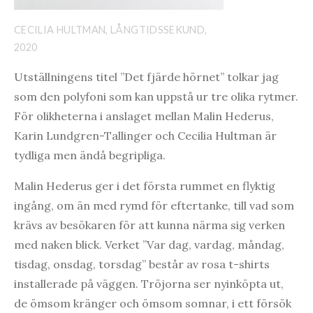
CECILIA HULTMAN, LÅNGTIDSSEKUND,
2020
Utställningens titel ”Det fjärde hörnet” tolkar jag
som den polyfoni som kan uppstå ur tre olika rytmer.
För olikheterna i anslaget mellan Malin Hederus,
Karin Lundgren-Tallinger och Cecilia Hultman är
tydliga men ändå begripliga.
Malin Hederus ger i det första rummet en flyktig
ingång, om än med rymd för eftertanke, till vad som
krävs av besökaren för att kunna närma sig verken
med naken blick. Verket ”Var dag, vardag, måndag,
tisdag, onsdag, torsdag” består av rosa t-shirts
installerade på väggen. Tröjorna ser nyinköpta ut,
de ömsom kränger och ömsom somnar, i ett försök