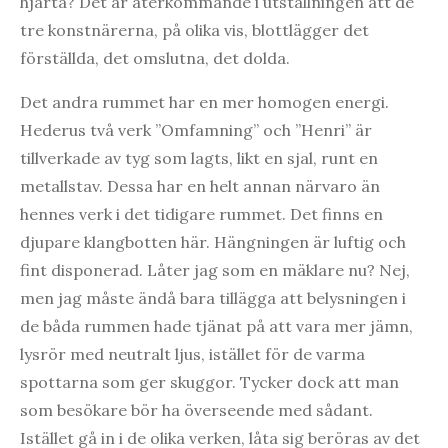
hjärta? Det är återkommande i utställningen att de
tre konstnärerna, på olika vis, blottlägger det
förställda, det omslutna, det dolda.
Det andra rummet har en mer homogen energi.
Hederus två verk ”Omfamning” och ”Henri” är
tillverkade av tyg som lagts, likt en sjal, runt en
metallstav. Dessa har en helt annan närvaro än
hennes verk i det tidigare rummet. Det finns en
djupare klangbotten här. Hängningen är luftig och
fint disponerad. Låter jag som en mäklare nu? Nej,
men jag måste ändå bara tillägga att belysningen i
de båda rummen hade tjänat på att vara mer jämn,
lysrör med neutralt ljus, istället för de varma
spottarna som ger skuggor. Tycker dock att man
som besökare bör ha överseende med sådant.
Istället gå in i de olika verken, låta sig beröras av det