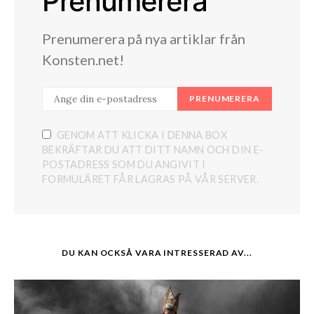
Prenumerera
Prenumerera på nya artiklar från
Konsten.net!
PRENUMERERA
GENOM ATT KLICKA I DENNA BOX
BEKRÄFTAR DU ATT DITT NAMN OCH DIN E-
POSTADRESS SOM DU ANGIVIT I
FORMULÄRET FÅR LAGRAS PÅ VÅR SERVER.
DU KAN OCKSÅ VARA INTRESSERAD AV...