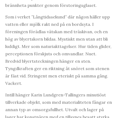
brännheta punkter genom förstoringsglaset.
Som i verket ”Långtidssekund” där någon häller upp
vatten eller mjölk rakt ned på en bordsyta. I
föreningen förädlas vätskan med träskivan, och en
hög av blyertskorn bildas. Mystiskt men utan att bli
luddigt. Mer som naturiakttagelser. Hur tiden glider,
perceptionen förskjuts och omvandlar. Nuet.
Bredvid blyertsteckningen hänger en sten.
Tyngdkraften ger en riktning åt snöret som stenen
är fäst vid. Stringent men eteriskt på samma gång.
Vackert.
Intill hänger Karin Lundgren-Tallingers minutiöst
tillverkade objekt, som med materialiteten fångar en
annan typ av omsorgsfullhet. Utvalt och lager på
lager har konstnären med en tillsynes besatt styrka