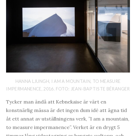
HANNA LJUNGH, I AM A MOUNTAIN, TO MEASURE
IMPERMANENCE, 2016. FOTO: JEAN-BAPTISTE BÉRANGER
Tycker man ändå att Kebnekaise är värt en
konstnärlig mässa är det ingen dum idé att ägna tid
åt ett annat av utställningens verk, ”I am a mountain,
to measure impermanence”. Verket är en drygt 5
timmar lång videotagning av bergets sydtopp, och