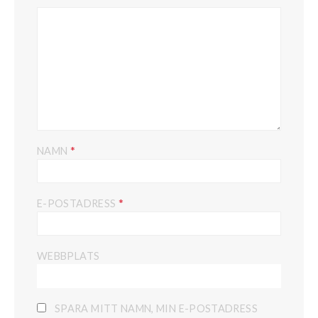
*
NAMN
*
E-POSTADRESS
WEBBPLATS
SPARA MITT NAMN, MIN E-POSTADRESS