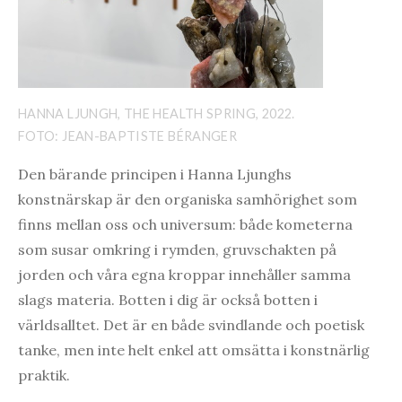
HANNA LJUNGH, THE HEALTH SPRING, 2022.
FOTO: JEAN-BAPTISTE BÉRANGER
Den bärande principen i Hanna Ljunghs
konstnärskap är den organiska samhörighet som
finns mellan oss och universum: både kometerna
som susar omkring i rymden, gruvschakten på
jorden och våra egna kroppar innehåller samma
slags materia. Botten i dig är också botten i
världsalltet. Det är en både svindlande och poetisk
tanke, men inte helt enkel att omsätta i konstnärlig
praktik.