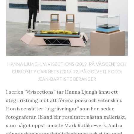
HANNA LJUNGH, VIVISECTIONS (2019, PÅ VÄGGEN) OCH
CURIOSITY CABINETS (2017-22, PÅ GOLVET). FOTO:
JEAN-BAPTISTE BÉRANGER
I serien ”Vivisections” tar Hanna Ljungh ännu ett
steg i riktning mot att förena poesi och vetenskap.
Hon iscensätter ”utgrävningar” som hon sedan
fotograferar. Ibland blir resultatet nästan måleriskt,
som något uppstramade Mark Rothko-verk. Andra
gånger dominerar detaljrikedomen och vi tas med