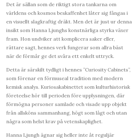
Det är sällan som de riktigt stora tankarna om
världens och kosmos beskaffenhet låter sig fångas i
en visuellt slagkraftig dräkt. Men det är just ur denna
insikt som Hanna Ljunghs konstnärliga styrka växer
fram. Hon undviker att komplicera saker eller,
rättare sagt, hennes verk fungerar som allra bäst
när de förmår ge det svåra ett enkelt uttryck.
Detta är särskilt tydligt i hennes ”Curiosity Cabinets”,
som förenar en förmuseal tradition med modern
kemisk analys. Kuriosakabinettet som kulturhistorisk
företeelse hör till perioden före upplysningen, där
förmögna personer samlade och visade upp objekt
från allsköns sammanhang, högt som lågt och utan
några som helst krav på vetenskaplighet.
Hanna Ljungh ägnar sig heller inte åt reguljär