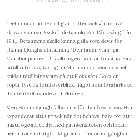
FOTO: JEAN-BAPTISTE BÉRANGER
”Det som är botten i dig är botten också i andra”,
skriver Gunnar Ekelöf i diktsamlingen Färjesång från
1941. Detsamma skulle kunna gälla som devis för
Hanna Ljunghs utställning ”Den tunna ytan” på
Marabouparken. Utställningen, som är konstnärens
hittills största, tar sig an Marabouparkens inte helt
enkla utställningsrum på ett klokt sätt. Lokalen
ropar tyst på total överblick, något som förstärks av
den teaterliknande arkitekturen.
Men Hanna Ljungh faller inte för den frestelsen. Hon
expanderar sitt uttryck när det behövs, bara för att i
nästa ögonblick dra ned på intensiteten och locka
betraktaren riktigt, riktigt nära. Det är en gångbar