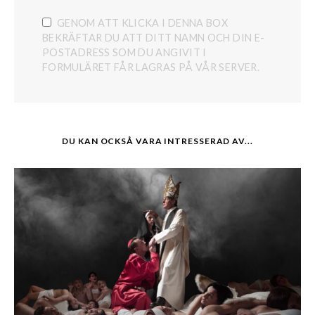
GENOM ATT KLICKA I DENNA BOX
BEKRÄFTAR DU ATT DITT NAMN OCH DIN E-
POSTADRESS SOM DU ANGIVIT I
FORMULÄRET FÅR LAGRAS PÅ VÅR SERVER.
DU KAN OCKSÅ VARA INTRESSERAD AV...