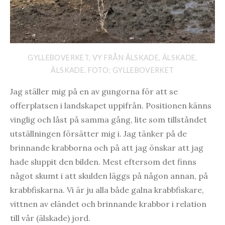
GYLLEBOVERKET, VY FRÅN ÄLSKADE, ÄLSKADE,
ÄLSKADE. FOTO: GYLLEBOVERKET
Jag ställer mig på en av gungorna för att se
offerplatsen i landskapet uppifrån. Positionen känns
vinglig och låst på samma gång, lite som tillståndet
utställningen försätter mig i. Jag tänker på de
brinnande krabborna och på att jag önskar att jag
hade sluppit den bilden. Mest eftersom det finns
något skumt i att skulden läggs på någon annan, på
krabbfiskarna. Vi är ju alla både galna krabbfiskare,
vittnen av eländet och brinnande krabbor i relation
till vår (älskade) jord.