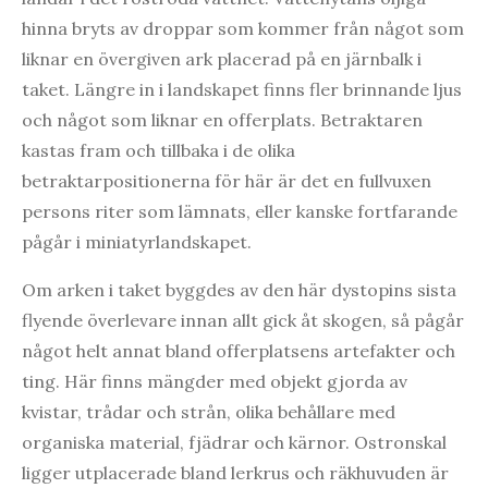
hinna bryts av droppar som kommer från något som
liknar en övergiven ark placerad på en järnbalk i
taket. Längre in i landskapet finns fler brinnande ljus
och något som liknar en offerplats. Betraktaren
kastas fram och tillbaka i de olika
betraktarpositionerna för här är det en fullvuxen
persons riter som lämnats, eller kanske fortfarande
pågår i miniatyrlandskapet.
Om arken i taket byggdes av den här dystopins sista
flyende överlevare innan allt gick åt skogen, så pågår
något helt annat bland offerplatsens artefakter och
ting. Här finns mängder med objekt gjorda av
kvistar, trådar och strån, olika behållare med
organiska material, fjädrar och kärnor. Ostronskal
ligger utplacerade bland lerkrus och räkhuvuden är