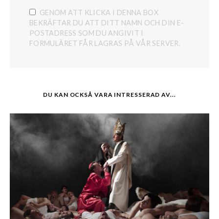
GENOM ATT KLICKA I DENNA BOX
BEKRÄFTAR DU ATT DITT NAMN OCH DIN E-
POSTADRESS SOM DU ANGIVIT I
FORMULÄRET FÅR LAGRAS PÅ VÅR SERVER.
DU KAN OCKSÅ VARA INTRESSERAD AV...