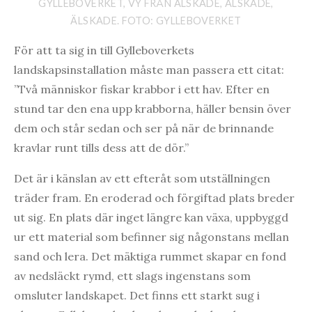
GYLLEBOVERKET, VY FRÅN ÄLSKADE, ÄLSKADE,
ÄLSKADE. FOTO: GYLLEBOVERKET
För att ta sig in till Gylleboverkets
landskapsinstallation måste man passera ett citat:
”Två människor fiskar krabbor i ett hav. Efter en
stund tar den ena upp krabborna, häller bensin över
dem och står sedan och ser på när de brinnande
kravlar runt tills dess att de dör.”
Det är i känslan av ett efteråt som utställningen
träder fram. En eroderad och förgiftad plats breder
ut sig. En plats där inget längre kan växa, uppbyggd
ur ett material som befinner sig någonstans mellan
sand och lera. Det mäktiga rummet skapar en fond
av nedsläckt rymd, ett slags ingenstans som
omsluter landskapet. Det finns ett starkt sug i