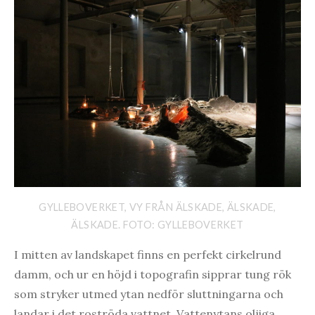
GYLLEBOVERKET, VY FRÅN ÄLSKADE, ÄLSKADE,
ÄLSKADE. FOTO: GYLLEBOVERKET
I mitten av landskapet finns en perfekt cirkelrund
damm, och ur en höjd i topografin sipprar tung rök
som stryker utmed ytan nedför sluttningarna och
landar i det roströda vattnet. Vattenytans oljiga