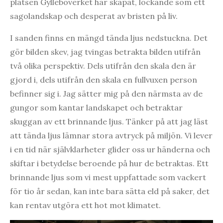
platsen Gylleboverket har skapat, lockande som ett
sagolandskap och desperat av bristen på liv.
I sanden finns en mängd tända ljus nedstuckna. Det
gör bilden skev, jag tvingas betrakta bilden utifrån
två olika perspektiv. Dels utifrån den skala den är
gjord i, dels utifrån den skala en fullvuxen person
befinner sig i. Jag sätter mig på den närmsta av de
gungor som kantar landskapet och betraktar
skuggan av ett brinnande ljus. Tänker på att jag läst
att tända ljus lämnar stora avtryck på miljön. Vi lever
i en tid när självklarheter glider oss ur händerna och
skiftar i betydelse beroende på hur de betraktas. Ett
brinnande ljus som vi mest uppfattade som vackert
för tio år sedan, kan inte bara sätta eld på saker, det
kan rentav utgöra ett hot mot klimatet.