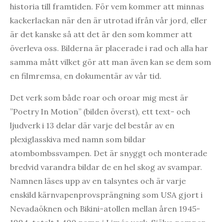
historia till framtiden. För vem kommer att minnas
kackerlackan när den är utrotad ifrån vår jord, eller
är det kanske så att det är den som kommer att
överleva oss. Bilderna är placerade i rad och alla har
samma mått vilket gör att man även kan se dem som
en filmremsa, en dokumentär av vår tid.
Det verk som både roar och oroar mig mest är
”Poetry In Motion” (bilden överst), ett text- och
ljudverk i 13 delar där varje del består av en
plexiglasskiva med namn som bildar
atombombssvampen. Det är snyggt och monterade
bredvid varandra bildar de en hel skog av svampar.
Namnen läses upp av en talsyntes och är varje
enskild kärnvapenprovsprängning som USA gjort i
Nevadaöknen och Bikini-atollen mellan åren 1945-