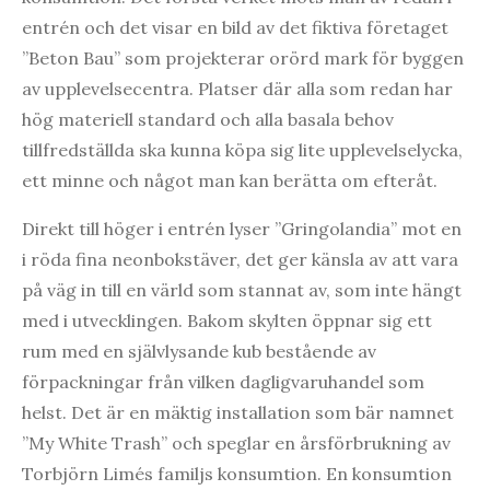
entrén och det visar en bild av det fiktiva företaget
”Beton Bau” som projekterar orörd mark för byggen
av upplevelsecentra. Platser där alla som redan har
hög materiell standard och alla basala behov
tillfredställda ska kunna köpa sig lite upplevelselycka,
ett minne och något man kan berätta om efteråt.
Direkt till höger i entrén lyser ”Gringolandia” mot en
i röda fina neonbokstäver, det ger känsla av att vara
på väg in till en värld som stannat av, som inte hängt
med i utvecklingen. Bakom skylten öppnar sig ett
rum med en självlysande kub bestående av
förpackningar från vilken dagligvaruhandel som
helst. Det är en mäktig installation som bär namnet
”My White Trash” och speglar en årsförbrukning av
Torbjörn Limés familjs konsumtion. En konsumtion