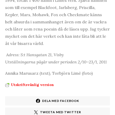
1994, totalt 1 400 namn i Limés verk. Själva namnen
som till exempel Blackfoot, Jarlsberg, Priscilla,
Kepler, Mars, Mohawk, Fox och Checkmate känns
helt absurda i sammanhanget även om de är vackra
och låter som rena poesin då de läses upp. Jag tycker
mycket om det här verket och kan inte låta bli att le
åt vår bisarra värld.
Adress: S:t Hansgatan 21, Visby
Utställningarna pågår under perioden 2/10–23/1, 2011
Annika Marusarz (text), Torbjörn Limé (foto)
Utskriftsvänlig version
DELA MED FACEBOOK
TWEETA MED TWITTER