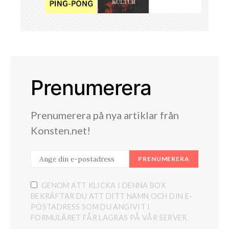
Prenumerera
Prenumerera på nya artiklar från
Konsten.net!
PRENUMERERA
GENOM ATT KLICKA I DENNA BOX
BEKRÄFTAR DU ATT DITT NAMN OCH DIN E-
POSTADRESS SOM DU ANGIVIT I
FORMULÄRET FÅR LAGRAS PÅ VÅR SERVER.