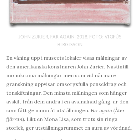
JOHN ZURIER, FAR AGAIN, 2018. FOTO: VIGFÚS
BIRGISSON
En våning upp i museets lokaler visas målningar av
den amerikanska konstnären John Zurier. Nästintill
monokroma målningar men som vid närmare
granskning uppvisar omsorgsfulla penseldrag och
tonskiftningar. Den minsta målningen som hänger
avskilt från dem andra i en avsmalnad gång, är den
som fått ge namn åt utställningen:
Far again (Åter
fjärran)
. Likt en Mona Lisa, som trots sin ringa
storlek, ger utställningsrummet en aura av vördnad.