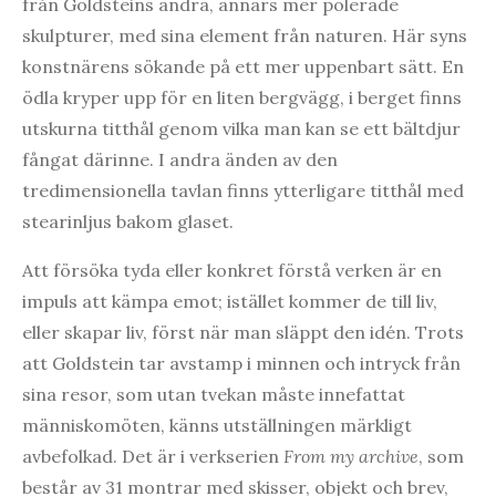
från Goldsteins andra, annars mer polerade
skulpturer, med sina element från naturen. Här syns
konstnärens sökande på ett mer uppenbart sätt. En
ödla kryper upp för en liten bergvägg, i berget finns
utskurna titthål genom vilka man kan se ett bältdjur
fångat därinne. I andra änden av den
tredimensionella tavlan finns ytterligare titthål med
stearinljus bakom glaset.
Att försöka tyda eller konkret förstå verken är en
impuls att kämpa emot; istället kommer de till liv,
eller skapar liv, först när man släppt den idén. Trots
att Goldstein tar avstamp i minnen och intryck från
sina resor, som utan tvekan måste innefattat
människomöten, känns utställningen märkligt
avbefolkad. Det är i verkserien
From my archive
, som
består av 31 montrar med skisser, objekt och brev,