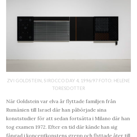
ZVI GOLDSTEIN, SIROCCO DAY 4, 1996/97 FOTO: HELENE
TORESDOTTER
När Goldstein var elva år flyttade familjen från
Rumänien till Israel där han påbörjade sina
konststudier för att sedan fortsätta i Milano där han
tog examen 1972. Efter en tid där kände han sig
fångad i konceptkonstens grepp och flyttade åter till