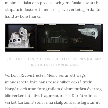
minimalistiska och precisa och ger känslan av att ha
skapats industriellt men är i själva verket gjorda för
hand av konstnären.
ZVI GOLDSTEIN, RECONSTRUCTED MEMORIES (LARIAM
B), 2001-05 FOTO: RON AMIR
Verken i
Reconstructed Memories
är ett slags
minnesabete från hans resor, vilket också titeln
klargör, och utan fotografiets dokumentära övertag
blir verken intuitivt fragmentariska. Där återfinns
verket
Lariam B
som i sina skulpturala inslag står ut