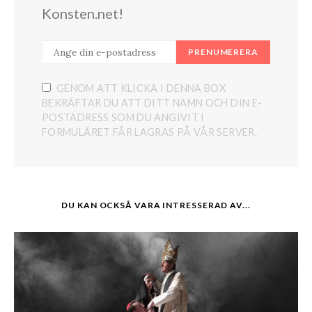
Konsten.net!
PRENUMERERA
GENOM ATT KLICKA I DENNA BOX
BEKRÄFTAR DU ATT DITT NAMN OCH DIN E-
POSTADRESS SOM DU ANGIVIT I
FORMULÄRET FÅR LAGRAS PÅ VÅR SERVER.
DU KAN OCKSÅ VARA INTRESSERAD AV...