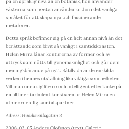
på en språklig nivå än en botanisk, hon använder
växterna som poeten använder orden i det vanliga
språket för att skapa nya och fascinerande
metaforer.
Detta språk befinner sig på en helt annan nivå än det
berättande som blivit så vanligt i samtidskonsten.
Helen Mirra lånar konturerna av former och av
uttryck som nötts till genomskinlighet och gör dem
meningsbärande på nytt. Såtillvida är de enskilda
verken i hennes utställning lika viktiga som helheten.
Vill man unna sig lite ro och intelligent eftertanke på
en alltmer turbulent konstscen är Helen Mirra en
utomordentlig samtalspartner.
Adress: Hudiksvallsgatan 8
2008-03-05 Anders Olofsson (text), Galerie