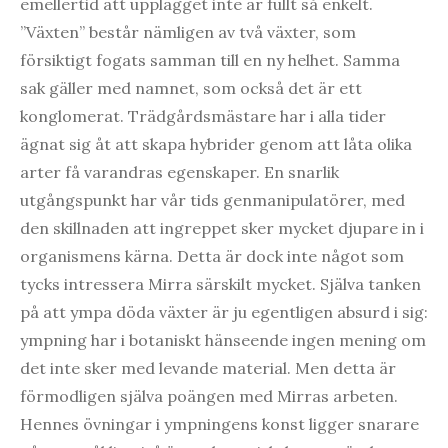
emellertid att upplägget inte är fullt så enkelt.
”Växten” består nämligen av två växter, som
försiktigt fogats samman till en ny helhet. Samma
sak gäller med namnet, som också det är ett
konglomerat. Trädgårdsmästare har i alla tider
ägnat sig åt att skapa hybrider genom att låta olika
arter få varandras egenskaper. En snarlik
utgångspunkt har vår tids genmanipulatörer, med
den skillnaden att ingreppet sker mycket djupare in i
organismens kärna. Detta är dock inte något som
tycks intressera Mirra särskilt mycket. Själva tanken
på att ympa döda växter är ju egentligen absurd i sig:
ympning har i botaniskt hänseende ingen mening om
det inte sker med levande material. Men detta är
förmodligen själva poängen med Mirras arbeten.
Hennes övningar i ympningens konst ligger snarare