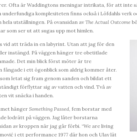
r. Ofta är Waddingtons meningar intrikata, för att inte sä
n underfundiga komplexiteten finns också i Löfdahls verk o
 hela utställningen. På ovansidan av
The Actual Outcome
bö
ar som ser ut att sugas upp mot himlen.
 vid att träda in en labyrint. Utan att jag för den
eller instängd. På väggen hänger tre obetitlade
ramade. Det min blick först möter är tre
en fångade i ett ögonblick som aldrig kommer åter.
som letat sig fram genom sanden och bildat ett
ändigt förflyttar sig av vatten och vind. Två av
ten vit snäcka i handen.
ummet hänger
Something Passed
, fem borstar med
de lodrätt på väggen. Jag låter borstarna
sidan av kroppen när jag går förbi. “We are living
mović i ett performance 1977 där hon och Ulay lät