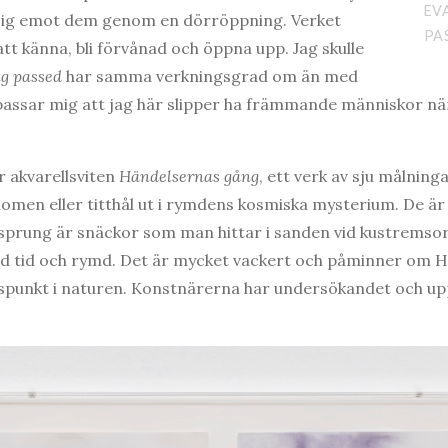
EV
sig emot dem genom en dörröppning. Verket
PA
 att känna, bli förvånad och öppna upp. Jag skulle
ng
passed
har samma verkningsgrad om än med
 passar mig att jag här slipper ha främmande människor nä
 akvarellsviten
Händelsernas gång
, ett verk av sju målning
enomen eller titthål ut i rymdens kosmiska mysterium. De 
prung är snäckor som man hittar i sanden vid kustremsor,
d tid och rymd. Det är mycket vackert och påminner om Hi
spunkt i naturen. Konstnärerna har undersökandet och u