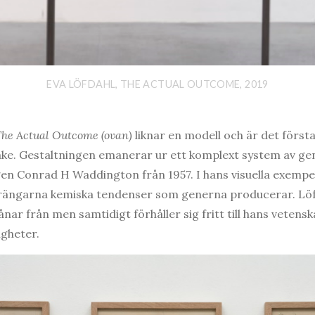
EVA LÖFDAHL, THE ACTUAL OUTCOME, 2019
he Actual Outcome (ovan)
liknar en modell och är det första 
ake. Gestaltningen emanerar ur ett komplext system av ge
gen Conrad H Waddington från 1957. I hans visuella exemp
rängarna kemiska tendenser som generna producerar. Löf
ar från men samtidigt förhåller sig fritt till hans vetensk
igheter.