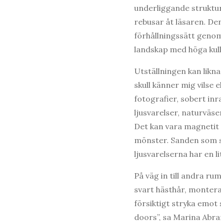
underliggande strukture
rebusar åt läsaren. De
förhållningssätt genom
landskap med höga kull
Utställningen kan liknas
skull känner mig vilse 
fotografier, sobert in
ljusvarelser, naturväs
Det kan vara magnetit 
mönster. Sanden som st
ljusvarelserna har en li
På väg in till andra r
svart hästhår, montera
försiktigt stryka emot 
doors”, sa Marina Abra