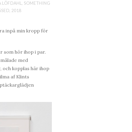
A LÖFDAHL, SOMETHING
SSED, 2018
ra inpå min kropp för
ar som hör ihop i par.
är målade med
 och kopplas här ihop
lma af Klints
pptäckarglädjen