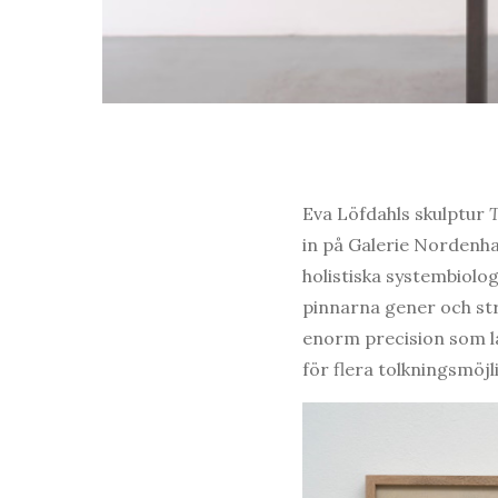
Eva Löfdahls skulptur
T
in på Galerie Nordenh
holistiska systembiolo
pinnarna gener och st
enorm precision som lån
för flera tolkningsmöjl