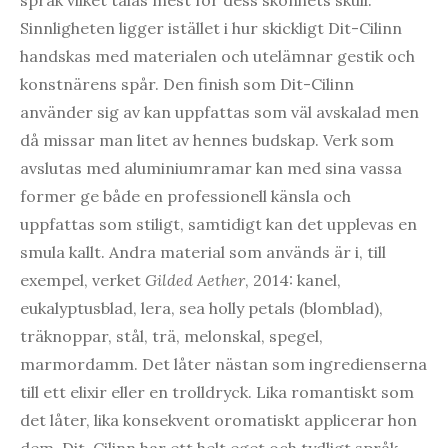
språk vilket talas mest för dess skönhets skull.
Sinnligheten ligger istället i hur skickligt Dit-Cilinn
handskas med materialen och utelämnar gestik och
konstnärens spår. Den finish som Dit-Cilinn
använder sig av kan uppfattas som väl avskalad men
då missar man litet av hennes budskap. Verk som
avslutas med aluminiumramar kan med sina vassa
former ge både en professionell känsla och
uppfattas som stiligt, samtidigt kan det upplevas en
smula kallt. Andra material som används är i, till
exempel, verket
Gilded Aether
, 2014: kanel,
eukalyptusblad, lera, sea holly petals (blomblad),
träknoppar, stål, trä, melonskal, spegel,
marmordamm. Det låter nästan som ingredienserna
till ett elixir eller en trolldryck. Lika romantiskt som
det låter, lika konsekvent oromatiskt applicerar hon