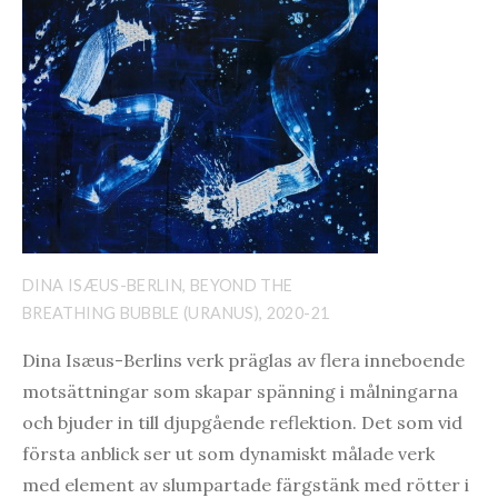
DINA ISÆUS-BERLIN, BEYOND THE
BREATHING BUBBLE (URANUS), 2020-21
Dina Isæus-Berlins verk präglas av flera inneboende
motsättningar som skapar spänning i målningarna
och bjuder in till djupgående reflektion. Det som vid
första anblick ser ut som dynamiskt målade verk
med element av slumpartade färgstänk med rötter i