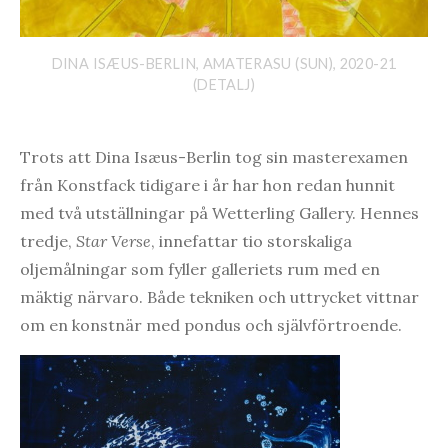
DINA ISÆUS-BERLIN, AMATERASU (SUN), 2020-21
(DETALJ)
Trots att Dina Isæus-Berlin tog sin masterexamen
från Konstfack tidigare i år har hon redan hunnit
med två utställningar på Wetterling Gallery. Hennes
tredje,
Star Verse
, innefattar tio storskaliga
oljemålningar som fyller galleriets rum med en
mäktig närvaro. Både tekniken och uttrycket vittnar
om en konstnär med pondus och självförtroende.