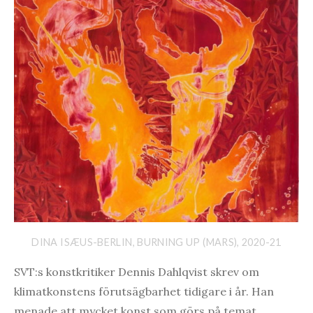
DINA ISÆUS-BERLIN, BURNING UP (MARS), 2020-21
SVT:s konstkritiker Dennis Dahlqvist skrev om
klimatkonstens förutsägbarhet tidigare i år. Han
menade att mycket konst som görs på temat