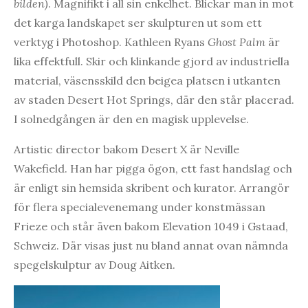
bilden)
. Magnifikt i all sin enkelhet. Blickar man in mot
det karga landskapet ser skulpturen ut som ett
verktyg i Photoshop. Kathleen Ryans
Ghost Palm
är
lika effektfull. Skir och klinkande gjord av industriella
material, väsensskild den beigea platsen i utkanten
av staden Desert Hot Springs, där den står placerad.
I solnedgången är den en magisk upplevelse.
Artistic director bakom Desert X är Neville
Wakefield. Han har pigga ögon, ett fast handslag och
är enligt sin hemsida skribent och kurator. Arrangör
för flera specialevenemang under konstmässan
Frieze och står även bakom Elevation 1049 i Gstaad,
Schweiz. Där visas just nu bland annat ovan nämnda
spegelskulptur av Doug Aitken.