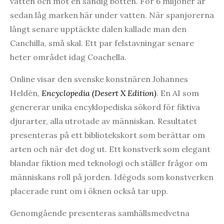
vatten och mot en sandig botten. För 6 miljoner år
sedan låg marken här under vatten. När spanjorerna
långt senare upptäckte dalen kallade man den
Canchilla, små skal. Ett par felstavningar senare
heter området idag Coachella.
Online visar den svenske konstnären Johannes
Heldén,
Encyclopedia (Desert X Edition)
. En AI som
genererar unika encyklopediska sökord för fiktiva
djurarter, alla utrotade av människan. Resultatet
presenteras på ett bibliotekskort som berättar om
arten och när det dog ut. Ett konstverk som elegant
blandar fiktion med teknologi och ställer frågor om
människans roll på jorden. Idégods som konstverken
placerade runt om i öknen också tar upp.
Genomgående presenteras samhällsmedvetna