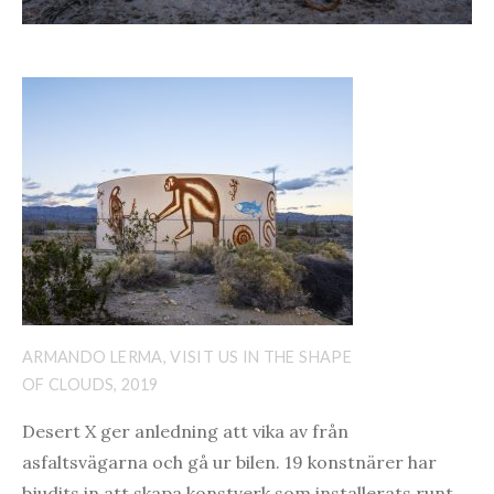
ARMANDO LERMA, VISIT US IN THE SHAPE
OF CLOUDS, 2019
Desert X ger anledning att vika av från
asfaltsvägarna och gå ur bilen. 19 konstnärer har
bjudits in att skapa konstverk som installerats runt