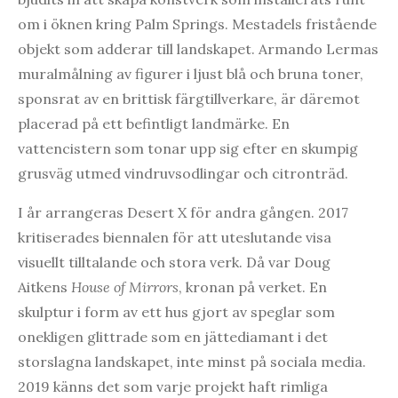
om i öknen kring Palm Springs. Mestadels fristående
objekt som adderar till landskapet. Armando Lermas
muralmålning av figurer i ljust blå och bruna toner,
sponsrat av en brittisk färgtillverkare, är däremot
placerad på ett befintligt landmärke. En
vattencistern som tonar upp sig efter en skumpig
grusväg utmed vindruvsodlingar och citronträd.
I år arrangeras Desert X för andra gången. 2017
kritiserades biennalen för att uteslutande visa
visuellt tilltalande och stora verk. Då var Doug
Aitkens
House of Mirrors
, kronan på verket. En
skulptur i form av ett hus gjort av speglar som
onekligen glittrade som en jättediamant i det
storslagna landskapet, inte minst på sociala media.
2019 känns det som varje projekt haft rimliga