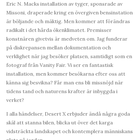
Eric N. Macks installation av tyger, sponsrade av
Missoni, draperade kring en övergiven bensinstation
är böljande och mäktig. Men kommer att förändras
radikalt i det hårda ökenklimatet. Premisser
konstnären givetvis är medveten om. Jag funderar
på diskrepansen mellan dokumentation och
verklighet när jag besöker platsen, samtidigt som en
fotograf från Vanity Fair. Vi ser en fantastisk
installation, men kommer besökarna efter oss att
känna sig besvikna? Får man ens bli missnöjd när
tidens tand och naturens krafter är inbyggda i
verket?
I alla händelser, Desert X erbjuder ändå några goda
skäl att stanna bilen, blicka ut över det karga
vidsträckta landskapet och kontemplera människans
plats på jorden.