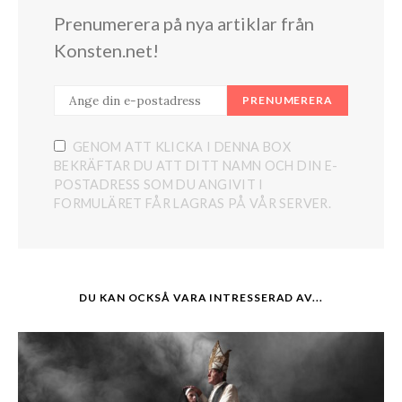
Prenumerera på nya artiklar från
Konsten.net!
PRENUMERERA
GENOM ATT KLICKA I DENNA BOX
BEKRÄFTAR DU ATT DITT NAMN OCH DIN E-
POSTADRESS SOM DU ANGIVIT I
FORMULÄRET FÅR LAGRAS PÅ VÅR SERVER.
DU KAN OCKSÅ VARA INTRESSERAD AV...