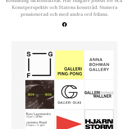
konsulting till konstkritik. Har tidigare jobbat för bl.a.
Konstperspektiv och Statens konstråd. Numera
pensionerad och med andra ord frilans.