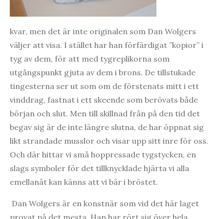
kvar, men det är inte originalen som Dan Wolgers
väljer att visa. I stället har han förfärdigat ”kopior” i
tyg av dem, för att med tygreplikorna som
utgångspunkt gjuta av dem i brons. De tillstukade
tingesterna ser ut som om de förstenats mitt i ett
vinddrag, fastnat i ett skeende som berövats både
början och slut. Men till skillnad från på den tid det
begav sig är de inte längre slutna, de har öppnat sig
likt strandade musslor och visar upp sitt inre för oss.
Och där hittar vi små hoppressade tygstycken, en
slags symboler för det tillknycklade hjärta vi alla
emellanåt kan känns att vi bär i bröstet.
Dan Wolgers är en konstnär som vid det här laget
provat på det mesta. Han har rört sig över hela