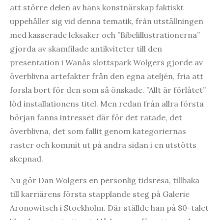
att större delen av hans konstnärskap faktiskt
uppehåller sig vid denna tematik, från utställningen
med kasserade leksaker och ”Bibelillustrationerna”
gjorda av skamfilade antikviteter till den
presentation i Wanås slottspark Wolgers gjorde av
överblivna artefakter från den egna ateljén, fria att
forsla bort för den som så önskade. ”Allt är förlåtet”
löd installationens titel. Men redan från allra första
början fanns intresset där för det ratade, det
överblivna, det som fallit genom kategoriernas
raster och kommit ut på andra sidan i en utstötts
skepnad.
Nu gör Dan Wolgers en personlig tidsresa, tillbaka
till karriärens första stapplande steg på Galerie
Aronowitsch i Stockholm. Där ställde han på 80-talet