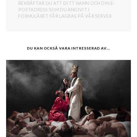
BEKRÄFTAR DU ATT DITT NAMN OCH DIN E-
POSTADRESS SOM DU ANGIVIT I
FORMULÄRET FÅR LAGRAS PÅ VÅR SERVER.
DU KAN OCKSÅ VARA INTRESSERAD AV...